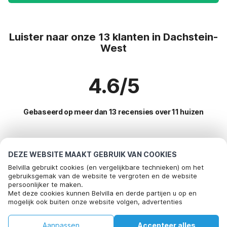
Luister naar onze 13 klanten in Dachstein-
West
4.6/5
Gebaseerd op meer dan 13 recensies over 11 huizen
Meest populaire bestemmingen voor
DEZE WEBSITE MAAKT GEBRUIK VAN COOKIES
vakantie
Belvilla gebruikt cookies (en vergelijkbare technieken) om het
gebruiksgemak van de website te vergroten en de website
persoonlijker te maken.
Populaire voorzieningen voor vakantie in Dachstein-west
Met deze cookies kunnen Belvilla en derde partijen u op en
mogelijk ook buiten onze website volgen, advertenties
Vakantiehuis in skigebied
Top regio's met top voorzieningen voor vakantie
afstemmen op uw interesses en u informatie laten delen via
Kindvriendelijke vakantiehuizen
social media.
Vakantiehuis in skigebied salzburgerland
Aanpassen
Accepteer alles