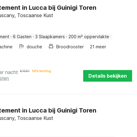
ement in Lucca bij Guinigi Toren
uscany, Toscaanse Kust
ment
·
6 Gasten
·
3 Slaapkamers
·
200 m² oppervlakte
achine
douche
Broodrooster
21 meer
er nacht
€
1091
58% korting
Details bekijken
osten
ement in Lucca bij Guinigi Toren
uscany, Toscaanse Kust