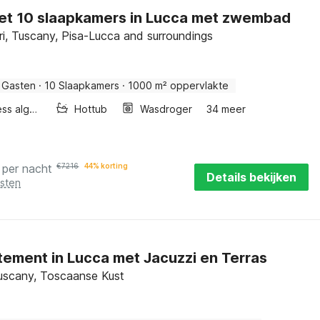
met 10 slaapkamers in Lucca met zwembad
i, Tuscany, Pisa-Lucca and surroundings
 Gasten
·
10 Slaapkamers
·
1000 m² oppervlakte
Wellness algemeen
Hottub
Wasdroger
34 meer
per nacht
€
7216
44% korting
Details bekijken
osten
ement in Lucca met Jacuzzi en Terras
uscany, Toscaanse Kust