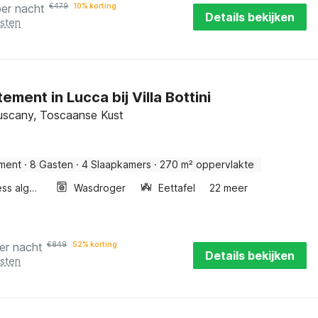
per nacht
€
479
10% korting
Details bekijken
osten
ement in Lucca bij Villa Bottini
uscany, Toscaanse Kust
ment
·
8 Gasten
·
4 Slaapkamers
·
270 m² oppervlakte
Wellness algemeen
Wasdroger
Eettafel
22 meer
er nacht
€
849
52% korting
Details bekijken
osten