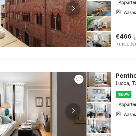
Apparte
Wasm
€
466
+
extra k
Pentho
Lucca, T
NIEUW
Apparte
Wasm