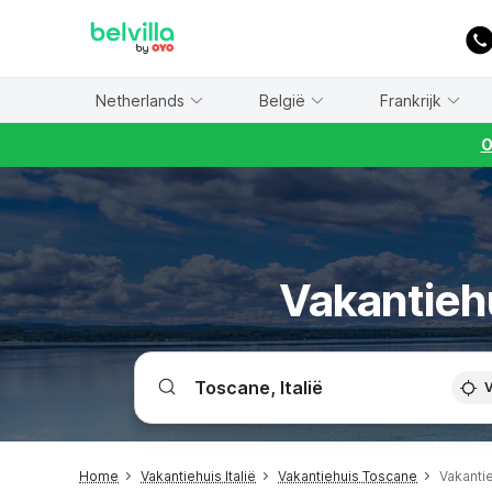
WIZARD MEMBER
Netherlands
België
Frankrijk
O
Vakantieh
V
Home
Vakantiehuis Italië
Vakantiehuis Toscane
Vakanti