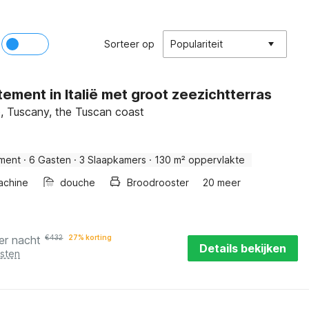
Sorteer op
Populariteit
ement in Italië met groot zeezichtterras
o, Tuscany, the Tuscan coast
ment
·
6 Gasten
·
3 Slaapkamers
·
130 m² oppervlakte
achine
douche
Broodrooster
20 meer
er nacht
€
432
27% korting
Details bekijken
osten