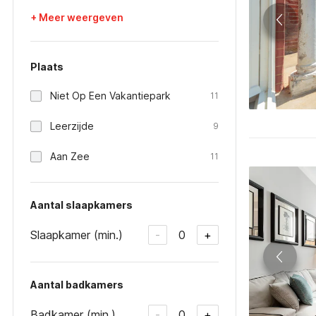
+ Meer weergeven
Plaats
Niet Op Een Vakantiepark
11
Leerzijde
9
Aan Zee
11
Aantal slaapkamers
Slaapkamer (min.)
0
-
+
Aantal badkamers
Badkamer (min.)
0
-
+