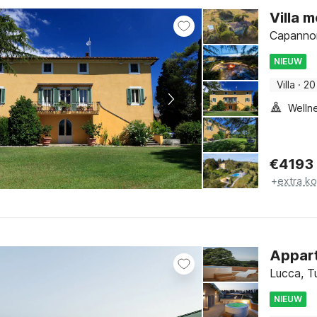
Villa 
Capannor
NIEUW
Villa
·
20
€
4193
+
extra k
Appart
Lucca, T
NIEUW