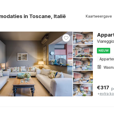
odaties in Toscane, Italië
Kaartweergave
Appart
Viareggi
NIEUW
Apparte
Wasm
€
317
p
+
extra k