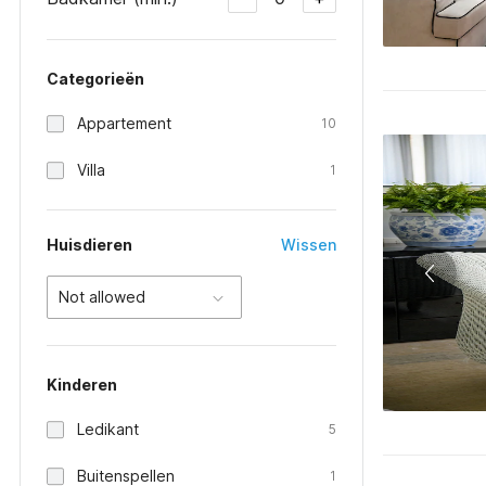
Categorieën
Appartement
10
Villa
1
Huisdieren
Wissen
Not allowed
Kinderen
Ledikant
5
Buitenspellen
1