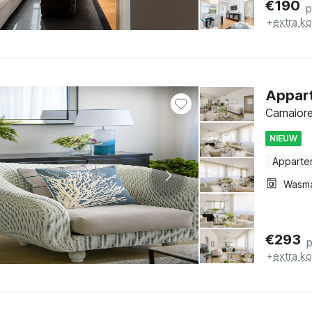
€
190
p
+
extra k
Appart
Camaiore
NIEUW
Apparte
Wasm
€
293
+
extra k