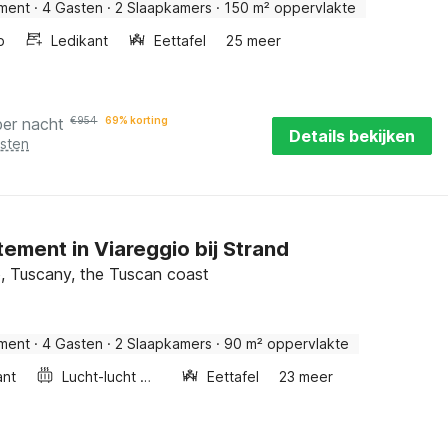
ment
·
4 Gasten
·
2 Slaapkamers
·
150 m² oppervlakte
b
Ledikant
Eettafel
25 meer
per nacht
€
954
69% korting
Details bekijken
osten
ement in Viareggio bij Strand
o, Tuscany, the Tuscan coast
ment
·
4 Gasten
·
2 Slaapkamers
·
90 m² oppervlakte
ant
Lucht-lucht warmtepomp
Eettafel
23 meer