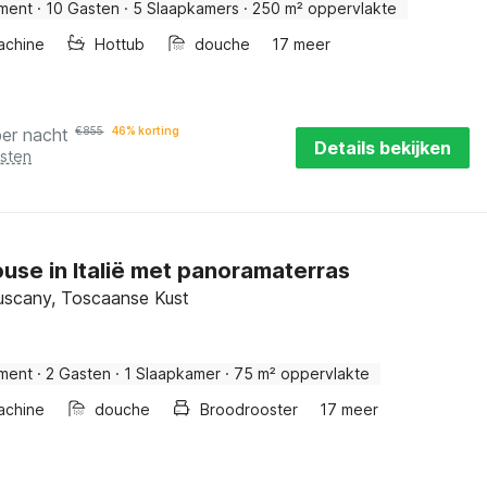
ment
·
10 Gasten
·
5 Slaapkamers
·
250 m² oppervlakte
achine
Hottub
douche
17 meer
per nacht
€
855
46% korting
Details bekijken
osten
use in Italië met panoramaterras
uscany, Toscaanse Kust
ment
·
2 Gasten
·
1 Slaapkamer
·
75 m² oppervlakte
achine
douche
Broodrooster
17 meer