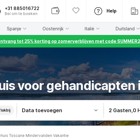
+31 885016722
Help
Bel om te boeken
Spanje
Oostenrijk
Italië
Duitsland
ntvang tot 25% korting op zomerverblijven met code SUMMER
uis voor gehandicapten 
Data toevoegen
2 Gasten
,
0 
lakbij
ehuis Toscane Mindervaliden Vakantie