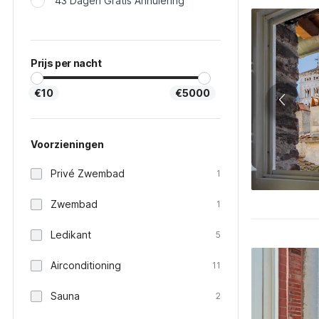
43 Dagen Gratis Annulering
Prijs per nacht
€10
€5000
Voorzieningen
Privé Zwembad
1
Zwembad
1
Ledikant
5
Airconditioning
11
Sauna
2