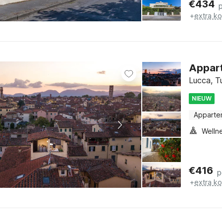
€
434
+
extra k
Appart
Lucca, T
NIEUW
Apparte
€
416
p
+
extra k