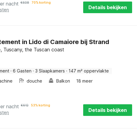
er nacht
€
608
70% korting
Details bekijken
osten
ement in Lido di Camaiore bij Strand
, Tuscany, the Tuscan coast
ment
·
6 Gasten
·
3 Slaapkamers
·
147 m² oppervlakte
achine
douche
Balkon
18 meer
per nacht
€
612
53% korting
Details bekijken
osten