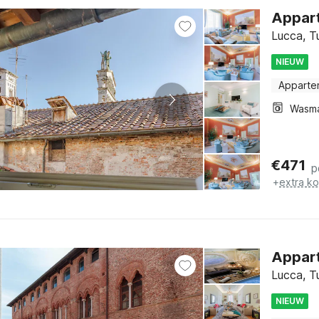
Appart
Lucca, T
NIEUW
Apparte
Wasm
€
471
p
+
extra k
Appart
Lucca, T
NIEUW