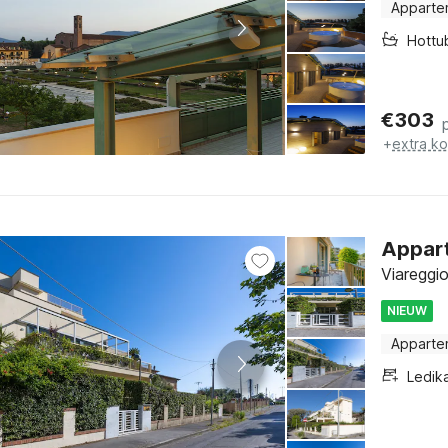
Apparte
Hottu
€
303
+
extra k
Appart
Viareggi
NIEUW
Apparte
Ledik