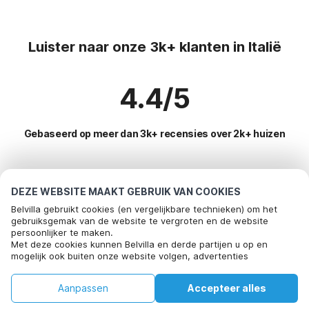
Luister naar onze 3k+ klanten in Italië
4.4/5
Gebaseerd op meer dan 3k+ recensies over 2k+ huizen
Meest populaire bestemmingen voor
DEZE WEBSITE MAAKT GEBRUIK VAN COOKIES
vakantie
Belvilla gebruikt cookies (en vergelijkbare technieken) om het
gebruiksgemak van de website te vergroten en de website
persoonlijker te maken.
Populaire voorzieningen voor vakantie in Italie
Bel om te boeken
Met deze cookies kunnen Belvilla en derde partijen u op en
mogelijk ook buiten onze website volgen, advertenties
Kindvriendelijke vakantiehuizen
Toplanden met topvoorzieningen voor vakanties
afstemmen op uw interesses en u informatie laten delen via
Vakantiehuis met zwembad
social media.
Kindvriendelijke vakantiehuizen duitsland
Aanpassen
Accepteer alles
Top regio's met top voorzieningen voor vakantie
Door op "accepteren" te klikken gaat u hiermee akkoord. Meer
Vakantie met hond - Huisdiervriendelijke vakantiehuizen
informatie vind je in ons
cookiebeleid
.
Vakantiehuis voor 6 personen denemarken
Huis
Verlanglijst
Boekingen
Account