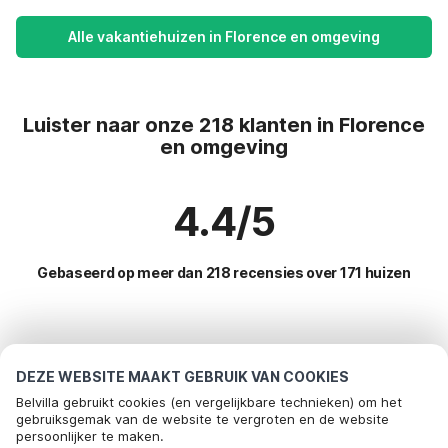
Alle vakantiehuizen in Florence en omgeving
Luister naar onze 218 klanten in Florence
en omgeving
4.4/5
Gebaseerd op meer dan 218 recensies over 171 huizen
Meest populaire bestemmingen voor
vakantie
DEZE WEBSITE MAAKT GEBRUIK VAN COOKIES
Belvilla gebruikt cookies (en vergelijkbare technieken) om het
Populaire voorzieningen voor vakantie in Florence en
gebruiksgemak van de website te vergroten en de website
persoonlijker te maken.
omgeving