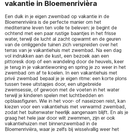
vakantie in Bloemenrivièra
Een duik in je eigen zwembad op vakantie in de
Bloemenrivièra is de perfecte manier om het
mediterrane leven ten volle te beleven: je begint de
ochtend met een paar rustige baantjes in het frisse
water, terwijl de lucht al zacht opwarmt en de geuren
van de omliggende tuinen zich verspreiden over het
terras van je vakantiehuis met zwembad. Na een dag
vol indrukken aan de kust, een bezoek aan een
pittoresk dorp of een wandeling door de heuvels, keer
je terug in je vakantiewoning en spring je zo weer in het
zwembad om af te koelen. In een vakantiehuis met
privé zwembad bepaal je je eigen ritme: een korte plons
tussen twee uitstapjes door, een uitgebreide
zwemsessie, of gewoon met de voeten in het water
terwijl je kinderen spelen met luchtbedden en
opblaasfiguren. Wie in het voor- of naseizoen reist, kan
kiezen voor een vakantiehuis met verwarmd zwembad,
zodat het buitenwater heerlijk aangenaam blijft. En als je
graag het hele jaar door wilt zwemmen, zijn er ook
vakantiehuizen met binnenzwembad in de
Bloemenrivièra, waar je zelfs bij wisselvallig weer het