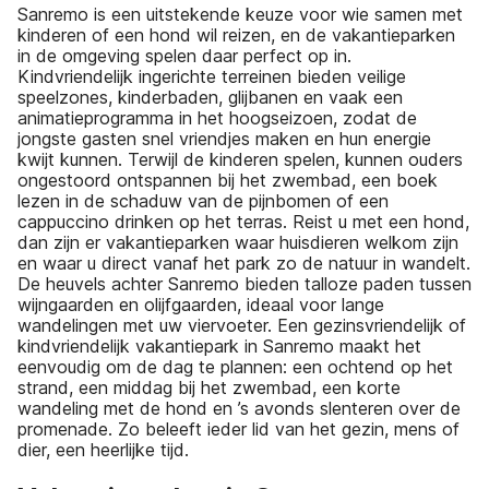
Sanremo is een uitstekende keuze voor wie samen met
kinderen of een hond wil reizen, en de vakantieparken
in de omgeving spelen daar perfect op in.
Kindvriendelijk ingerichte terreinen bieden veilige
speelzones, kinderbaden, glijbanen en vaak een
animatieprogramma in het hoogseizoen, zodat de
jongste gasten snel vriendjes maken en hun energie
kwijt kunnen. Terwijl de kinderen spelen, kunnen ouders
ongestoord ontspannen bij het zwembad, een boek
lezen in de schaduw van de pijnbomen of een
cappuccino drinken op het terras. Reist u met een hond,
dan zijn er vakantieparken waar huisdieren welkom zijn
en waar u direct vanaf het park zo de natuur in wandelt.
De heuvels achter Sanremo bieden talloze paden tussen
wijngaarden en olijfgaarden, ideaal voor lange
wandelingen met uw viervoeter. Een gezinsvriendelijk of
kindvriendelijk vakantiepark in Sanremo maakt het
eenvoudig om de dag te plannen: een ochtend op het
strand, een middag bij het zwembad, een korte
wandeling met de hond en ’s avonds slenteren over de
promenade. Zo beleeft ieder lid van het gezin, mens of
dier, een heerlijke tijd.