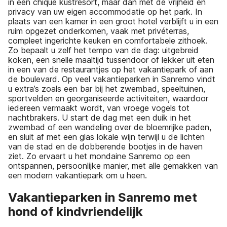
in een chique kustresort, maar dan met de vrijheid en
privacy van uw eigen accommodatie op het park. In
plaats van een kamer in een groot hotel verblijft u in een
ruim opgezet onderkomen, vaak met privéterras,
compleet ingerichte keuken en comfortabele zithoek.
Zo bepaalt u zelf het tempo van de dag: uitgebreid
koken, een snelle maaltijd tussendoor of lekker uit eten
in een van de restaurantjes op het vakantiepark of aan
de boulevard. Op veel vakantieparken in Sanremo vindt
u extra’s zoals een bar bij het zwembad, speeltuinen,
sportvelden en georganiseerde activiteiten, waardoor
iedereen vermaakt wordt, van vroege vogels tot
nachtbrakers. U start de dag met een duik in het
zwembad of een wandeling over de bloemrijke paden,
en sluit af met een glas lokale wijn terwijl u de lichten
van de stad en de dobberende bootjes in de haven
ziet. Zo ervaart u het mondaine Sanremo op een
ontspannen, persoonlijke manier, met alle gemakken van
een modern vakantiepark om u heen.
Vakantieparken in Sanremo met
hond of kindvriendelijk