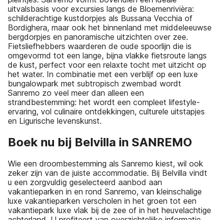
uitvalsbasis voor excursies langs de Bloemenrivièra:
schilderachtige kustdorpjes als Bussana Vecchia of
Bordighera, maar ook het binnenland met middeleeuwse
bergdorpjes en panoramische uitzichten over zee.
Fietsliefhebbers waarderen de oude spoorlijn die is
omgevormd tot een lange, bijna vlakke fietsroute langs
de kust, perfect voor een relaxte tocht met uitzicht op
het water. In combinatie met een verblijf op een luxe
bungalowpark met subtropisch zwembad wordt
Sanremo zo veel meer dan alleen een
strandbestemming: het wordt een compleet lifestyle-
ervaring, vol culinaire ontdekkingen, culturele uitstapjes
en Ligurische levenskunst.
Boek nu bij Belvilla in SANREMO
Wie een droombestemming als Sanremo kiest, wil ook
zeker zijn van de juiste accommodatie. Bij Belvilla vindt
u een zorgvuldig geselecteerd aanbod aan
vakantieparken in en rond Sanremo, van kleinschalige
luxe vakantieparken verscholen in het groen tot een
vakantiepark luxe vlak bij de zee of in het heuvelachtige
achterland. U profiteert van overzichtelijke informatie,