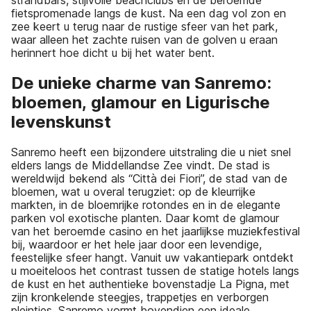
strandbars, stijlvolle beachclubs en de beroemde
fietspromenade langs de kust. Na een dag vol zon en
zee keert u terug naar de rustige sfeer van het park,
waar alleen het zachte ruisen van de golven u eraan
herinnert hoe dicht u bij het water bent.
De unieke charme van Sanremo:
bloemen, glamour en Ligurische
levenskunst
Sanremo heeft een bijzondere uitstraling die u niet snel
elders langs de Middellandse Zee vindt. De stad is
wereldwijd bekend als “Città dei Fiori”, de stad van de
bloemen, wat u overal terugziet: op de kleurrijke
markten, in de bloemrijke rotondes en in de elegante
parken vol exotische planten. Daar komt de glamour
van het beroemde casino en het jaarlijkse muziekfestival
bij, waardoor er het hele jaar door een levendige,
feestelijke sfeer hangt. Vanuit uw vakantiepark ontdekt
u moeiteloos het contrast tussen de statige hotels langs
de kust en het authentieke bovenstadje La Pigna, met
zijn kronkelende steegjes, trappetjes en verborgen
pleintjes. Sanremo vormt bovendien een ideale