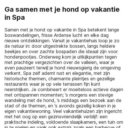
Ga samen met je hond op vakantie
in Spa
Samen met je hond op vakantie in Spa betekent lange
boswandelingen, frisse Ardense lucht en elke dag
nieuwe ontdekkingen. Vanuit je vakantiehuis loop je zo
de natuur in: door uitgestrekte bossen, langs heldere
beekjes en over zachte bospaden die ideaal zijn voor
hondenpootjes. Onderweg kom je uitkijkpunten tegen
met prachtige vergezichten over de valleien, waar je
even pauzeert terwijl je hond nieuwsgierig de omgeving
verkent. Spa zelf ademt rust en elegantie, met zijn
historische thermen, charmante pleintjes en gezellige
restaurants waar je op vele terrassen fijn kunt
neerstrijken. Je combineert er moeiteloos actieve dagen
met ontspannen momenten; ’s morgens een stevige
wandeling met de hond, ’s middags een bezoek aan de
stad of de thermen, en ’s avonds gezellig koken in je
eigen vakantiewoning. Veel vakantiehuizen zijn ingericht
met het oog op een gezinsvriendelijk verblijf: een
praktische indeling, voldoende slaapkamers, een tuin om
in te spelen en vaak ook extra’s zoals een barbecue of