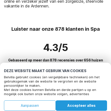
online en verzeker jezelf van een zorgeloze, sfeervolle
vakantie in de Ardennen.
Luister naar onze 878 klanten in Spa
4.3/5
Gebaseerd op meer dan 878 recensies over 656 huizen
DEZE WEBSITE MAAKT GEBRUIK VAN COOKIES
Belvilla gebruikt cookies (en vergelijkbare technieken) om het
Meest populaire bestemmingen voor
gebruiksgemak van de website te vergroten en de website
persoonlijker te maken.
vakantie
Met deze cookies kunnen Belvilla en derde partijen u op en
mogelijk ook buiten onze website volgen, advertenties
Top steden met top voorzieningen voor vakantie
afstemmen op uw interesses en u informatie laten delen via
social media.
Kindvriendelijke vakantiehuizen bayeux
Aanpassen
Accepteer alles
Door op "accepteren" te klikken gaat u hiermee akkoord. Meer
Top steden met top voorzieningen voor vakantie
informatie vind je in ons
cookiebeleid
.
Huis
Verlanglijst
Boekingen
Account