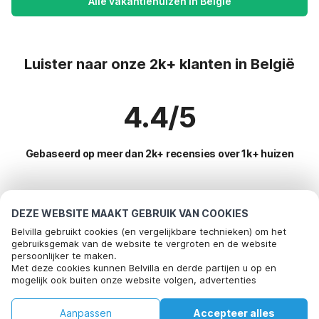
Alle vakantiehuizen in België
Luister naar onze 2k+ klanten in België
4.4/5
Gebaseerd op meer dan 2k+ recensies over 1k+ huizen
Meest populaire bestemmingen voor
DEZE WEBSITE MAAKT GEBRUIK VAN COOKIES
vakantie
Belvilla gebruikt cookies (en vergelijkbare technieken) om het
gebruiksgemak van de website te vergroten en de website
persoonlijker te maken.
Populaire voorzieningen voor vakantie in Belgie
Met deze cookies kunnen Belvilla en derde partijen u op en
mogelijk ook buiten onze website volgen, advertenties
Vakantiehuis voor 6 personen
Toplanden met topvoorzieningen voor vakanties
afstemmen op uw interesses en u informatie laten delen via
Kindvriendelijke vakantiehuizen
social media.
Kindvriendelijke vakantiehuizen duitsland
Aanpassen
Accepteer alles
Door op "accepteren" te klikken gaat u hiermee akkoord. Meer
Top regio's met top voorzieningen voor vakantie