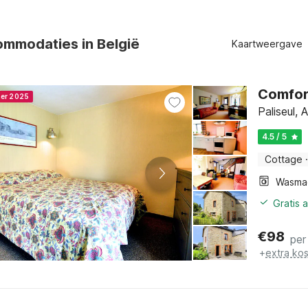
mmodaties in België
Kaartweergave
Comfort
ner 2025
Paliseul,
4.5 / 5
Cottage
·
Wasma
Gratis 
€
98
per
+
extra ko