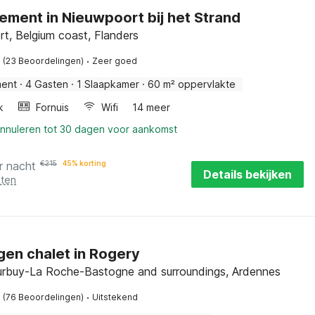
ment in Nieuwpoort bij het Strand
t, Belgium coast, Flanders
·
(23 Beoordelingen)
Zeer goed
ment
·
4 Gasten
·
1 Slaapkamer
·
60 m² oppervlakte
k
Fornuis
Wifi
14 meer
annuleren tot 30 dagen voor aankomst
r nacht
€
215
45% korting
Details bekijken
sten
gen chalet in Rogery
urbuy-La Roche-Bastogne and surroundings, Ardennes
·
(76 Beoordelingen)
Uitstekend