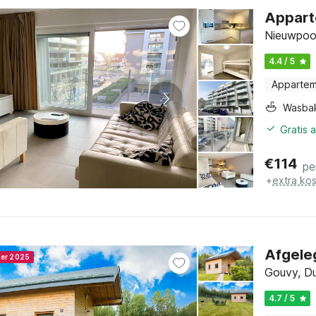
Apparte
Nieuwpoor
4.4 / 5
Apparte
Wasba
Gratis 
€
114
pe
+
extra ko
Afgele
ner 2025
Gouvy, D
4.7 / 5