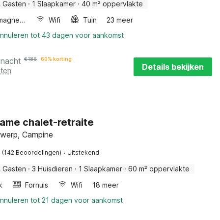
 Gasten
·
1 Slaapkamer
·
40 m² oppervlakte
Combimagnetron
Wifi
Tuin
23 meer
annuleren tot 43 dagen voor aankomst
 nacht
€
186
60% korting
Details bekijken
sten
ame chalet-retraite
ntwerp, Campine
·
(142 Beoordelingen)
Uitstekend
 Gasten
·
3 Huisdieren
·
1 Slaapkamer
·
60 m² oppervlakte
k
Fornuis
Wifi
18 meer
annuleren tot 21 dagen voor aankomst