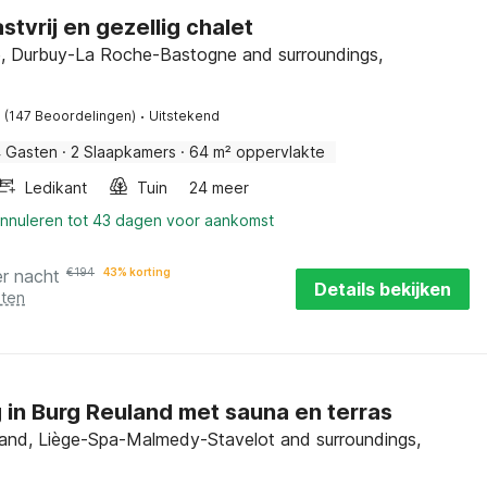
stvrij en gezellig chalet
, Durbuy-La Roche-Bastogne and surroundings,
·
(147 Beoordelingen)
Uitstekend
 Gasten
·
2 Slaapkamers
·
64 m² oppervlakte
Ledikant
Tuin
24 meer
annuleren tot 43 dagen voor aankomst
er nacht
€
194
43% korting
Details bekijken
sten
in Burg Reuland met sauna en terras
and, Liège-Spa-Malmedy-Stavelot and surroundings,