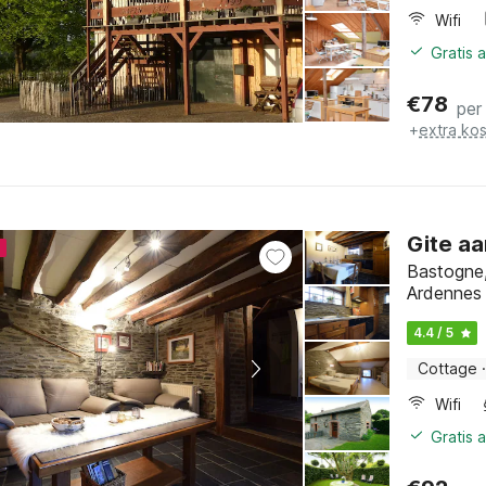
Wifi
Gratis 
€
78
per
+
extra ko
Gite aa
4
Bastogne
Ardennes
4.4 / 5
Cottage
·
Wifi
Gratis 