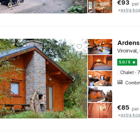
€
93
per
+
extra ko
Ardens
Viroinval
5.0 / 5
Chalet
·
7
€
85
per
+
extra ko