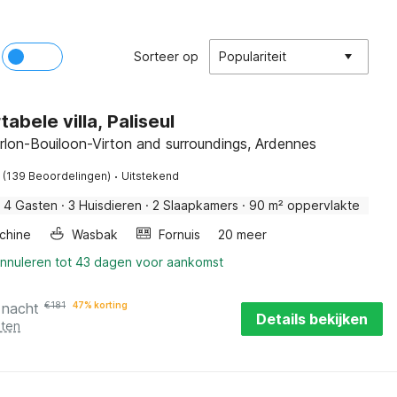
Sorteer op
Populariteit
abele villa, Paliseul
 Arlon-Bouiloon-Virton and surroundings, Ardennes
·
(139 Beoordelingen)
Uitstekend
4 Gasten
·
3 Huisdieren
·
2 Slaapkamers
·
90 m² oppervlakte
chine
Wasbak
Fornuis
20 meer
annuleren tot 43 dagen voor aankomst
 nacht
€
181
47% korting
Details bekijken
sten