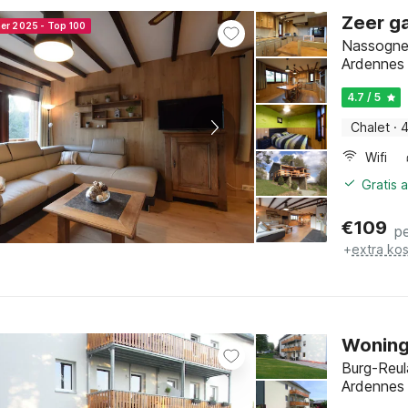
Zeer ga
ner 2025 - Top 100
Nassogne
Ardennes
4.7 / 5
Chalet
·
4
Wifi
Gratis 
€
109
p
+
extra ko
Woning 
Burg-Reul
Ardennes