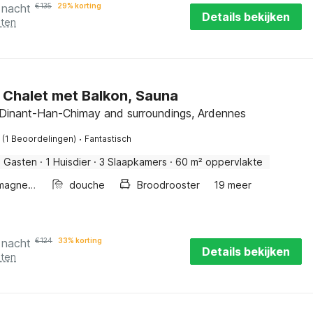
 nacht
€
135
29% korting
Details bekijken
sten
 Chalet met Balkon, Sauna
, Dinant-Han-Chimay and surroundings, Ardennes
·
(1 Beoordelingen)
Fantastisch
 Gasten
·
1 Huisdier
·
3 Slaapkamers
·
60 m² oppervlakte
Combimagnetron
douche
Broodrooster
19 meer
 nacht
€
124
33% korting
Details bekijken
sten