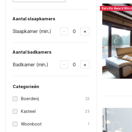
Belvilla Award Win
Aantal slaapkamers
Slaapkamer (min.)
0
-
+
Aantal badkamers
Badkamer (min.)
0
-
+
Categorieën
Boerderij
22
Kasteel
23
Woonboot
1