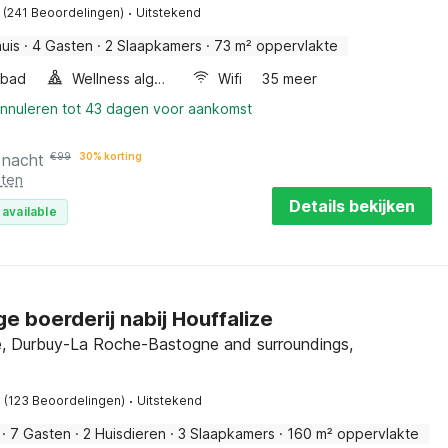
·
(241 Beoordelingen)
Uitstekend
uis
·
4 Gasten
·
2 Slaapkamers
·
73 m² oppervlakte
lbad
Wellness algemeen
Wifi
35 meer
annuleren tot 43 dagen voor aankomst
 nacht
€
99
30% korting
sten
Details bekijken
 available
ge boerderij nabij Houffalize
e, Durbuy-La Roche-Bastogne and surroundings,
·
(123 Beoordelingen)
Uitstekend
·
7 Gasten
·
2 Huisdieren
·
3 Slaapkamers
·
160 m² oppervlakte