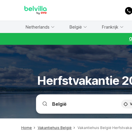
WIZARD MEMBER
Netherlands
België
Frankrijk
O
Herfstvakantie 20
V
Home
Vakantiehuis België
Vakantiehuis België Herfstvaka