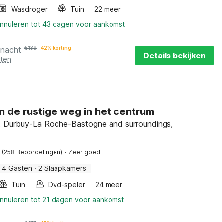
Wasdroger
Tuin
22 meer
annuleren tot 43 dagen voor aankomst
 nacht
€
139
42% korting
Details bekijken
sten
n de rustige weg in het centrum
, Durbuy-La Roche-Bastogne and surroundings,
·
(258 Beoordelingen)
Zeer goed
4 Gasten
·
2 Slaapkamers
Tuin
Dvd-speler
24 meer
annuleren tot 21 dagen voor aankomst