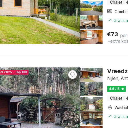
Chalet
·
4
Gratis 
€
73
per
+
extra ko
Vreedz
ner 2025 - Top 100
Nijlen, A
4.6 / 5
Chalet
·
4
Wasba
Gratis 