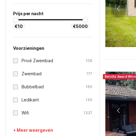
Prijs per nacht
€10
€5000
Voorzieningen
Privé Zwembad
106
Zwembad
177
Belvilla Award Win
Bubbelbad
160
Ledikant
140
Wifi
1337
+ Meer weergeven