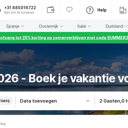
+31 885016722
Help
Bel om te boeken
Spanje
Oostenrijk
Italië
Duitsland
ntvang tot 25% korting op zomerverblijven met code SUMMER
26 - Boek je vakantie v
Data toevoegen
2 Gasten
,
0 
lakbij
ntie