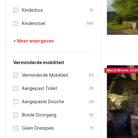
Kinderbox
31
Kinderstoel
565
+ Meer weergeven
Verminderde mobiliteit
Award Winner 202
Verminderde Mobiliteit
43
Aangepast Toilet
25
Aangepaste Douche
28
Brede Doorgang
32
Geen Drempels
15