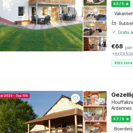
4.5 / 5
Vakantieh
Bubbe
Gratis 
€
68
per
+
extra ko
Kids zone
Gezelli
ner 2025 - Top 100
Houffaliz
Ardennes
4.7 / 5
Boerderij