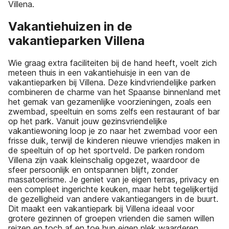
Villena.
Vakantiehuizen in de
vakantieparken Villena
Wie graag extra faciliteiten bij de hand heeft, voelt zich
meteen thuis in een vakantiehuisje in een van de
vakantieparken bij Villena. Deze kindvriendelijke parken
combineren de charme van het Spaanse binnenland met
het gemak van gezamenlijke voorzieningen, zoals een
zwembad, speeltuin en soms zelfs een restaurant of bar
op het park. Vanuit jouw gezinsvriendelijke
vakantiewoning loop je zo naar het zwembad voor een
frisse duik, terwijl de kinderen nieuwe vriendjes maken in
de speeltuin of op het sportveld. De parken rondom
Villena zijn vaak kleinschalig opgezet, waardoor de
sfeer persoonlijk en ontspannen blijft, zonder
massatoerisme. Je geniet van je eigen terras, privacy en
een compleet ingerichte keuken, maar hebt tegelijkertijd
de gezelligheid van andere vakantiegangers in de buurt.
Dit maakt een vakantiepark bij Villena ideaal voor
grotere gezinnen of groepen vrienden die samen willen
reizen en toch af en toe hun eigen plek waarderen.