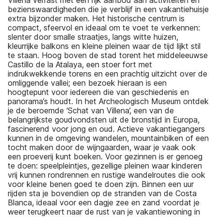
bezienswaardigheden die je verblijf in een vakantiehuisje
extra bijzonder maken. Het historische centrum is
compact, sfeervol en ideaal om te voet te verkennen:
slenter door smalle straatjes, langs witte huizen,
kleurrijke balkons en kleine pleinen waar de tijd lijkt stil
te staan. Hoog boven de stad torent het middeleeuwse
Castillo de la Atalaya, een stoer fort met
indrukwekkende torens en een prachtig uitzicht over de
omliggende vallei; een bezoek hieraan is een
hoogtepunt voor iedereen die van geschiedenis en
panorama’s houdt. In het Archeologisch Museum ontdek
je de beroemde ‘Schat van Villena’, een van de
belangrijkste goudvondsten uit de bronstijd in Europa,
fascinerend voor jong en oud. Actieve vakantiegangers
kunnen in de omgeving wandelen, mountainbiken of een
tocht maken door de wijngaarden, waar je vaak ook
een proeverij kunt boeken. Voor gezinnen is er genoeg
te doen: speelpleintjes, gezellige pleinen waar kinderen
vrij kunnen rondrennen en rustige wandelroutes die ook
voor kleine benen goed te doen zijn. Binnen een uur
rijden sta je bovendien op de stranden van de Costa
Blanca, ideaal voor een dagje zee en zand voordat je
weer terugkeert naar de rust van je vakantiewoning in