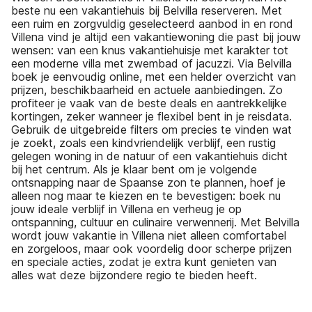
beste nu een vakantiehuis bij Belvilla reserveren. Met
een ruim en zorgvuldig geselecteerd aanbod in en rond
Villena vind je altijd een vakantiewoning die past bij jouw
wensen: van een knus vakantiehuisje met karakter tot
een moderne villa met zwembad of jacuzzi. Via Belvilla
boek je eenvoudig online, met een helder overzicht van
prijzen, beschikbaarheid en actuele aanbiedingen. Zo
profiteer je vaak van de beste deals en aantrekkelijke
kortingen, zeker wanneer je flexibel bent in je reisdata.
Gebruik de uitgebreide filters om precies te vinden wat
je zoekt, zoals een kindvriendelijk verblijf, een rustig
gelegen woning in de natuur of een vakantiehuis dicht
bij het centrum. Als je klaar bent om je volgende
ontsnapping naar de Spaanse zon te plannen, hoef je
alleen nog maar te kiezen en te bevestigen: boek nu
jouw ideale verblijf in Villena en verheug je op
ontspanning, cultuur en culinaire verwennerij. Met Belvilla
wordt jouw vakantie in Villena niet alleen comfortabel
en zorgeloos, maar ook voordelig door scherpe prijzen
en speciale acties, zodat je extra kunt genieten van
alles wat deze bijzondere regio te bieden heeft.