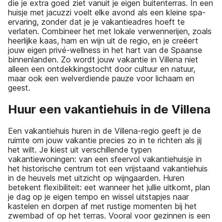
die je extra goed ziet vanuit je eigen buitenterras. In een
huisje met jacuzzi voelt elke avond als een kleine spa-
ervaring, zonder dat je je vakantieadres hoeft te
verlaten. Combineer het met lokale verwennerijen, zoals
heerlijke kaas, ham en wijn uit de regio, en je creëert
jouw eigen privé-wellness in het hart van de Spaanse
binnenlanden. Zo wordt jouw vakantie in Villena niet
alleen een ontdekkingstocht door cultuur en natuur,
maar ook een welverdiende pauze voor lichaam en
geest.
Huur een vakantiehuis in de Villena
Een vakantiehuis huren in de Villena-regio geeft je de
ruimte om jouw vakantie precies zo in te richten als jij
het wilt. Je kiest uit verschillende typen
vakantiewoningen: van een sfeervol vakantiehuisje in
het historische centrum tot een vrijstaand vakantiehuis
in de heuvels met uitzicht op wijngaarden. Huren
betekent flexibiliteit: eet wanneer het jullie uitkomt, plan
je dag op je eigen tempo en wissel uitstapjes naar
kastelen en dorpen af met rustige momenten bij het
zwembad of op het terras. Vooral voor gezinnen is een