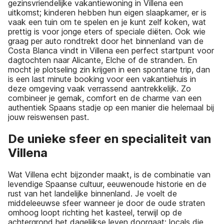
gezinsvriendelijke vakantiewoning in Villena een
uitkomst; kinderen hebben hun eigen slaapkamer, er is
vaak een tuin om te spelen en je kunt zelf koken, wat
prettig is voor jonge eters of speciale diëten. Ook wie
graag per auto rondtrekt door het binnenland van de
Costa Blanca vindt in Villena een perfect startpunt voor
dagtochten naar Alicante, Elche of de stranden. En
mocht je plotseling zin krijgen in een spontane trip, dan
is een last minute booking voor een vakantiehuis in
deze omgeving vaak verrassend aantrekkelijk. Zo
combineer je gemak, comfort en de charme van een
authentiek Spaans stadje op een manier die helemaal bij
jouw reiswensen past.
De unieke sfeer en specialiteit van
Villena
Wat Villena echt bijzonder maakt, is de combinatie van
levendige Spaanse cultuur, eeuwenoude historie en de
rust van het landelijke binnenland. Je voelt de
middeleeuwse sfeer wanneer je door de oude straten
omhoog loopt richting het kasteel, terwijl op de
achtergrond het dagelijkse leven doorgaat: locals die