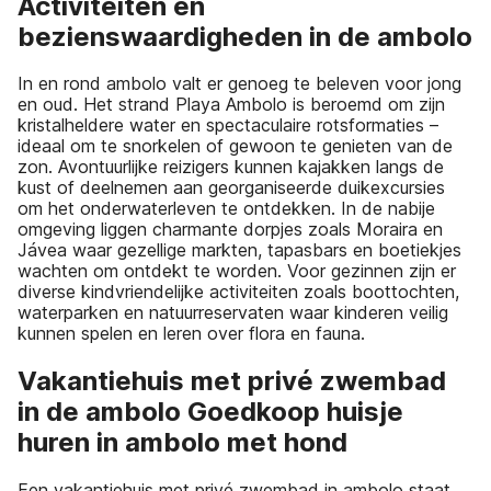
Activiteiten en
bezienswaardigheden in de ambolo
In en rond ambolo valt er genoeg te beleven voor jong
en oud. Het strand Playa Ambolo is beroemd om zijn
kristalheldere water en spectaculaire rotsformaties –
ideaal om te snorkelen of gewoon te genieten van de
zon. Avontuurlijke reizigers kunnen kajakken langs de
kust of deelnemen aan georganiseerde duikexcursies
om het onderwaterleven te ontdekken. In de nabije
omgeving liggen charmante dorpjes zoals Moraira en
Jávea waar gezellige markten, tapasbars en boetiekjes
wachten om ontdekt te worden. Voor gezinnen zijn er
diverse kindvriendelijke activiteiten zoals boottochten,
waterparken en natuurreservaten waar kinderen veilig
kunnen spelen en leren over flora en fauna.
Vakantiehuis met privé zwembad
in de ambolo Goedkoop huisje
huren in ambolo met hond
Een vakantiehuis met privé zwembad in ambolo staat