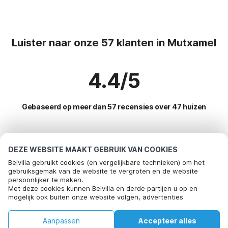
Luister naar onze 57 klanten in Mutxamel
4.4/5
Gebaseerd op meer dan 57 recensies over 47 huizen
Meest populaire bestemmingen voor
DEZE WEBSITE MAAKT GEBRUIK VAN COOKIES
vakantie
Belvilla gebruikt cookies (en vergelijkbare technieken) om het
gebruiksgemak van de website te vergroten en de website
persoonlijker te maken.
Top steden met top voorzieningen voor vakantie
Met deze cookies kunnen Belvilla en derde partijen u op en
mogelijk ook buiten onze website volgen, advertenties
Kindvriendelijke vakantiehuizen santa-lucia
Populaire voorzieningen voor vakantie in Mutxamel
afstemmen op uw interesses en u informatie laten delen via
Kindvriendelijke vakantiehuizen benidorm
social media.
Vakantiehuis met zwembad
Aanpassen
Accepteer alles
Populaire steden voor vakantie in Costa-blanca
Door op "accepteren" te klikken gaat u hiermee akkoord. Meer
Kindvriendelijke vakantiehuizen benidoleig