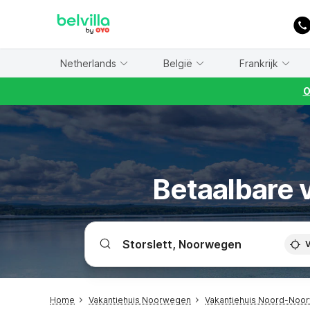
WIZARD MEMBER
Netherlands
België
Frankrijk
O
Betaalbare v
V
Home
Vakantiehuis Noorwegen
Vakantiehuis Noord-Noo