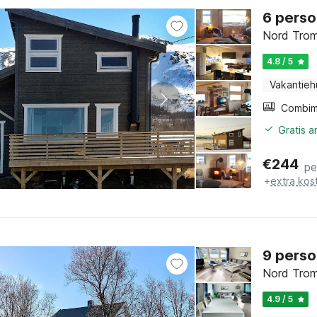
6 perso
Nord Trom
4.8 / 5
Vakantieh
Gratis 
€
244
pe
+
extra kos
9 perso
Nord Trom
4.9 / 5