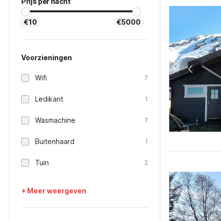
Prijs per nacht
€10
€5000
Voorzieningen
Wifi
7
Ledikant
1
Wasmachine
7
Buitenhaard
1
Tuin
2
+ Meer weergeven