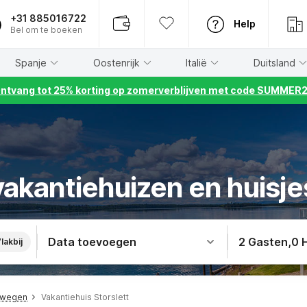
+31 885016722
Help
Bel om te boeken
Spanje
Oostenrijk
Italië
Duitsland
ntvang tot 25% korting op zomerverblijven met code SUMMER
akantiehuizen en huisjes
Data toevoegen
2 Gasten
,
0 
lakbij
rwegen
Vakantiehuis Storslett