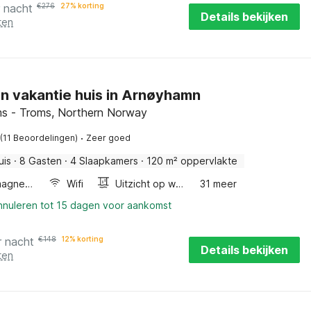
r nacht
€
276
27% korting
Details bekijken
ten
en vakantie huis in Arnøyhamn
s - Troms, Northern Norway
·
(11 Beoordelingen)
Zeer goed
uis
·
8 Gasten
·
4 Slaapkamers
·
120 m² oppervlakte
Combimagnetron
Wifi
Uitzicht op water
31 meer
annuleren tot 15 dagen voor aankomst
r nacht
€
148
12% korting
Details bekijken
ten