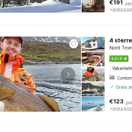
€
191
pe
+
extra kos
4 sterr
Nord Trom
4.3 / 5
Vakantieh
Gratis 
€
123
pe
+
extra kos