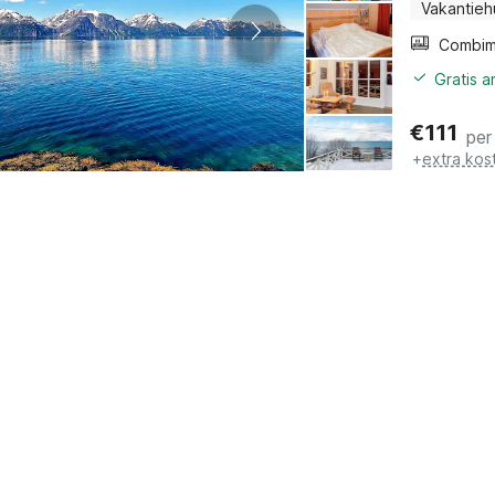
Vakantieh
Gratis 
€
111
per
+
extra kos