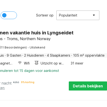
Sorteer op
Populariteit
nen vakantie huis in Lyngseidet
s - Troms, Northern Norway
·
(11 Beoordelingen)
Uitstekend
uis
·
9 Gasten
·
2 Huisdieren
·
4 Slaapkamers
·
105 m² oppervlakte
Combimagnetron
Wifi
Uitzicht op water
31 meer
annuleren tot 15 dagen voor aankomst
r nacht
€
252
9% korting
Details bekijken
ten