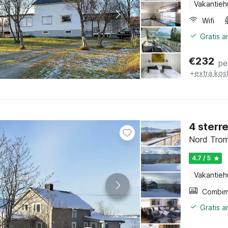
Vakantieh
Wifi
Gratis 
€
232
pe
+
extra kos
4 sterr
Nord Trom
4.7 / 5
Vakantieh
Gratis 