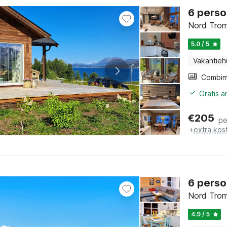
6 perso
Nord Trom
5.0 / 5
Vakantieh
Gratis 
€
205
pe
+
extra kos
6 perso
Nord Trom
4.9 / 5