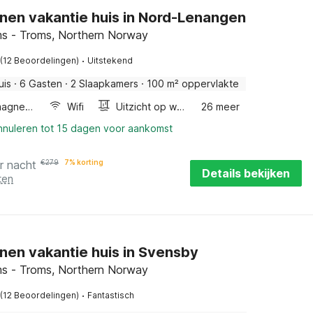
nen vakantie huis in Nord-Lenangen
s - Troms, Northern Norway
·
(12 Beoordelingen)
Uitstekend
uis
·
6 Gasten
·
2 Slaapkamers
·
100 m² oppervlakte
Combimagnetron
Wifi
Uitzicht op water
26 meer
annuleren tot 15 dagen voor aankomst
r nacht
€
279
7% korting
Details bekijken
ten
nen vakantie huis in Svensby
s - Troms, Northern Norway
·
(12 Beoordelingen)
Fantastisch