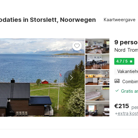
daties in Storslett, Noorwegen
Kaartweergave
9 perso
Nord Trom
4.7 / 5
Vakantieh
Gratis 
€
215
pe
+
extra kos