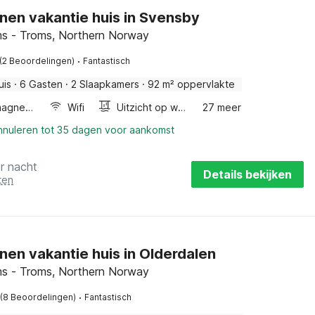
nen vakantie huis in Svensby
s - Troms, Northern Norway
·
(2 Beoordelingen)
Fantastisch
uis
·
6 Gasten
·
2 Slaapkamers
·
92 m² oppervlakte
Combimagnetron
Wifi
Uitzicht op water
27 meer
annuleren tot 35 dagen voor aankomst
r nacht
Details bekijken
ten
nen vakantie huis in Olderdalen
s - Troms, Northern Norway
·
(8 Beoordelingen)
Fantastisch