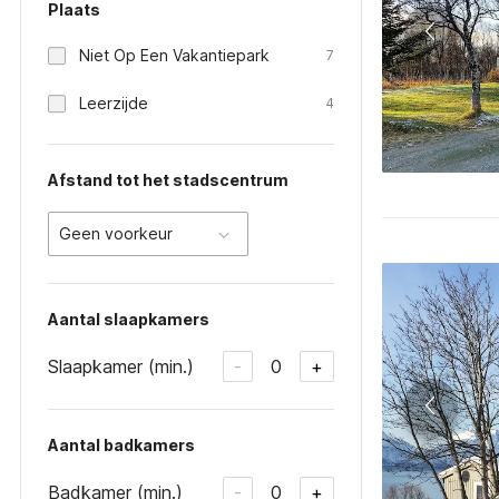
Plaats
Niet Op Een Vakantiepark
7
Leerzijde
4
Afstand tot het stadscentrum
Geen voorkeur
Aantal slaapkamers
Slaapkamer (min.)
0
-
+
Aantal badkamers
Badkamer (min.)
0
-
+