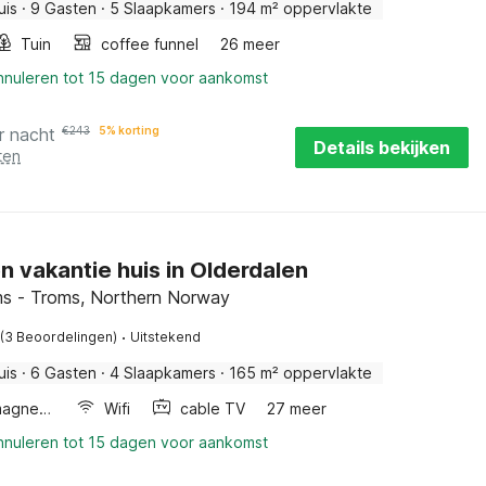
uis
·
9 Gasten
·
5 Slaapkamers
·
194 m² oppervlakte
Tuin
coffee funnel
26 meer
annuleren tot 15 dagen voor aankomst
r nacht
€
243
5% korting
Details bekijken
ten
en vakantie huis in Olderdalen
s - Troms, Northern Norway
·
(3 Beoordelingen)
Uitstekend
uis
·
6 Gasten
·
4 Slaapkamers
·
165 m² oppervlakte
Combimagnetron
Wifi
cable TV
27 meer
annuleren tot 15 dagen voor aankomst