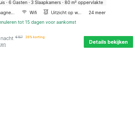
uis
·
6 Gasten
·
3 Slaapkamers
·
80 m² oppervlakte
Combimagnetron
Wifi
Uitzicht op water
24 meer
annuleren tot 15 dagen voor aankomst
 nacht
€
157
26% korting
Details bekijken
ten