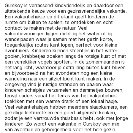
Gurskoy is verrassend kindvriendelijk en daardoor een
uitstekende keuze voor een gezinsvriendelijke vakantie.
Een vakantiehuisje op dit eiland geeft kinderen de
ruimte om buiten te spelen, te ontdekken en echt
contact te maken met de natuur. Veel
vakantiewoningen liggen dicht bij het water of bij
wandelpaden waar je samen met het gezin korte,
toegankelijke routes kunt lopen, perfect voor kleine
avonturiers. Kinderen kunnen steentjes in het water
gooien, krabbetjes zoeken langs de rotsige kust of met
een verrekijker vogels spotten. In de zomermaanden is
het lang licht, waardoor je extra lang buiten kunt blijven
en bijvoorbeeld na het avondeten nog een kleine
wandeling naar een uitzichtpunt kunt maken. In de
omgeving vind je rustige stranden en baaien waar
kinderen schelpjes verzamelen en dammetjes bouwen,
terwijl ouders vanaf het terras van het vakantiehuis
toekijken met een warme drank of een lokaal hapje.
Veel vakantiehuisjes hebben meerdere slaapkamers, een
gezellige leefruimte en een goed uitgeruste keuken,
zodat je een vertrouwde thuisbasis hebt, ook met jonge
kinderen. Zo wordt een vakantie in Gurskoy een mix
van avontuur en geborgenheid voor het hele gezin.