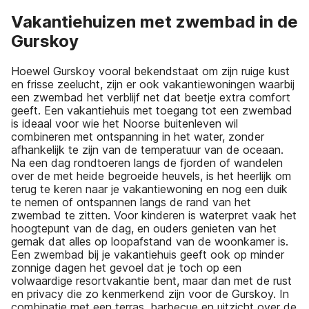
Vakantiehuizen met zwembad in de
Gurskoy
Hoewel Gurskoy vooral bekendstaat om zijn ruige kust
en frisse zeelucht, zijn er ook vakantiewoningen waarbij
een zwembad het verblijf net dat beetje extra comfort
geeft. Een vakantiehuis met toegang tot een zwembad
is ideaal voor wie het Noorse buitenleven wil
combineren met ontspanning in het water, zonder
afhankelijk te zijn van de temperatuur van de oceaan.
Na een dag rondtoeren langs de fjorden of wandelen
over de met heide begroeide heuvels, is het heerlijk om
terug te keren naar je vakantiewoning en nog een duik
te nemen of ontspannen langs de rand van het
zwembad te zitten. Voor kinderen is waterpret vaak het
hoogtepunt van de dag, en ouders genieten van het
gemak dat alles op loopafstand van de woonkamer is.
Een zwembad bij je vakantiehuis geeft ook op minder
zonnige dagen het gevoel dat je toch op een
volwaardige resortvakantie bent, maar dan met de rust
en privacy die zo kenmerkend zijn voor de Gurskoy. In
combinatie met een terras, barbecue en uitzicht over de