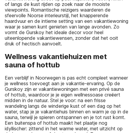
of langs de kust rijden op zoek naar de mooiste
viewpoints. Romantische reizigers waarderen de
sfeervolle Noorse interieurstijl, het knapperende
haardvuur en de intieme setting van een vakantiewoning
waar je samen kunt genieten van lange avonden. Zo
vormt de Gurskoy het ideale decor voor heel
uiteenlopende vakantiewensen, zonder dat het ooit
druk of hectisch aanvoelt.
Wellness vakantiehuizen met
sauna of hottub
Een verblijf in Noorwegen is pas echt compleet wanneer
je wellness toevoegt aan je vakantie-ervaring. Op de
Gurskoy zijn er vakantiewoningen met een privé sauna
of hottub, waardoor je je eigen wellnessoase creëert
midden in de natuur. Stel je voor: na een frisse
wandeling langs de winderige kust of een dag op het
water, stap je je vakantiehuis binnen en warm je op in de
sauna, terwijl je spieren ontspannen en je tot rust komt.
Een buitenspa of hottub maakt het plaatje nog
idyllischer: zittend in het warme water, met uitzicht op