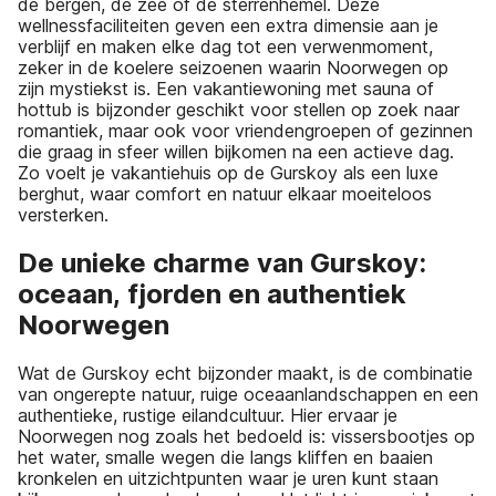
de bergen, de zee of de sterrenhemel. Deze
wellnessfaciliteiten geven een extra dimensie aan je
verblijf en maken elke dag tot een verwenmoment,
zeker in de koelere seizoenen waarin Noorwegen op
zijn mystiekst is. Een vakantiewoning met sauna of
hottub is bijzonder geschikt voor stellen op zoek naar
romantiek, maar ook voor vriendengroepen of gezinnen
die graag in sfeer willen bijkomen na een actieve dag.
Zo voelt je vakantiehuis op de Gurskoy als een luxe
berghut, waar comfort en natuur elkaar moeiteloos
versterken.
De unieke charme van Gurskoy:
oceaan, fjorden en authentiek
Noorwegen
Wat de Gurskoy echt bijzonder maakt, is de combinatie
van ongerepte natuur, ruige oceaanlandschappen en een
authentieke, rustige eilandcultuur. Hier ervaar je
Noorwegen nog zoals het bedoeld is: vissersbootjes op
het water, smalle wegen die langs kliffen en baaien
kronkelen en uitzichtpunten waar je uren kunt staan