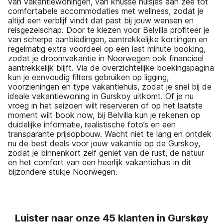
van vakantiewoningen, van knusse huisjes aan zee tot
comfortabele accommodaties met wellness, zodat je
altijd een verblijf vindt dat past bij jouw wensen en
reisgezelschap. Door te kiezen voor Belvilla profiteer je
van scherpe aanbiedingen, aantrekkelijke kortingen en
regelmatig extra voordeel op een last minute booking,
zodat je droomvakantie in Noorwegen ook financieel
aantrekkelijk blijft. Via de overzichtelijke boekingspagina
kun je eenvoudig filters gebruiken op ligging,
voorzieningen en type vakantiehuis, zodat je snel bij de
ideale vakantiewoning in Gurskoy uitkomt. Of je nu
vroeg in het seizoen wilt reserveren of op het laatste
moment wilt book now, bij Belvilla kun je rekenen op
duidelijke informatie, realistische foto’s en een
transparante prijsopbouw. Wacht niet te lang en ontdek
nu de best deals voor jouw vakantie op de Gurskoy,
zodat je binnenkort zelf geniet van de rust, de natuur
en het comfort van een heerlijk vakantiehuis in dit
bijzondere stukje Noorwegen.
Luister naar onze 45 klanten in Gurskøy