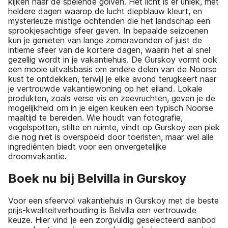
kijken naar de spelende golven. Het licht is er uniek, met
heldere dagen waarop de lucht diepblauw kleurt, en
mysterieuze mistige ochtenden die het landschap een
sprookjesachtige sfeer geven. In bepaalde seizoenen
kun je genieten van lange zomeravonden of juist de
intieme sfeer van de kortere dagen, waarin het al snel
gezellig wordt in je vakantiehuis. De Gurskoy vormt ook
een mooie uitvalsbasis om andere delen van de Noorse
kust te ontdekken, terwijl je elke avond terugkeert naar
je vertrouwde vakantiewoning op het eiland. Lokale
produkten, zoals verse vis en zeevruchten, geven je de
mogelijkheid om in je eigen keuken een typisch Noorse
maaltijd te bereiden. Wie houdt van fotografie,
vogelspotten, stilte en ruimte, vindt op Gurskoy een plek
die nog niet is overspoeld door toeristen, maar wel alle
ingrediënten biedt voor een onvergetelijke
droomvakantie.
Boek nu bij Belvilla in Gurskoy
Voor een sfeervol vakantiehuis in Gurskoy met de beste
prijs-kwaliteitverhouding is Belvilla een vertrouwde
keuze. Hier vind je een zorgvuldig geselecteerd aanbod