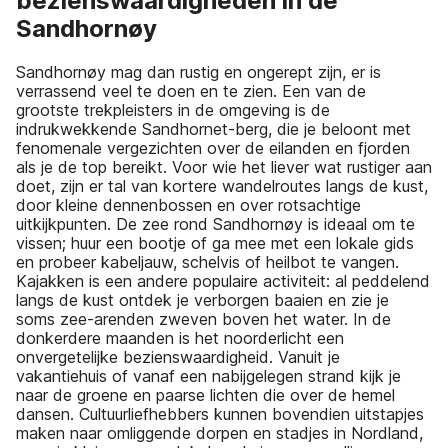
bezienswaardigheden in de
Sandhornøy
Sandhornøy mag dan rustig en ongerept zijn, er is
verrassend veel te doen en te zien. Een van de
grootste trekpleisters in de omgeving is de
indrukwekkende Sandhornet-berg, die je beloont met
fenomenale vergezichten over de eilanden en fjorden
als je de top bereikt. Voor wie het liever wat rustiger aan
doet, zijn er tal van kortere wandelroutes langs de kust,
door kleine dennenbossen en over rotsachtige
uitkijkpunten. De zee rond Sandhornøy is ideaal om te
vissen; huur een bootje of ga mee met een lokale gids
en probeer kabeljauw, schelvis of heilbot te vangen.
Kajakken is een andere populaire activiteit: al peddelend
langs de kust ontdek je verborgen baaien en zie je
soms zee-arenden zweven boven het water. In de
donkerdere maanden is het noorderlicht een
onvergetelijke bezienswaardigheid. Vanuit je
vakantiehuis of vanaf een nabijgelegen strand kijk je
naar de groene en paarse lichten die over de hemel
dansen. Cultuurliefhebbers kunnen bovendien uitstapjes
maken naar omliggende dorpen en stadjes in Nordland,