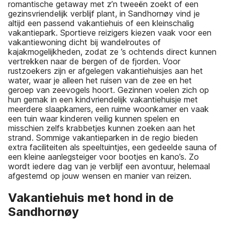
romantische getaway met z’n tweeën zoekt of een
gezinsvriendelijk verblijf plant, in Sandhornøy vind je
altijd een passend vakantiehuis of een kleinschalig
vakantiepark. Sportieve reizigers kiezen vaak voor een
vakantiewoning dicht bij wandelroutes of
kajakmogelijkheden, zodat ze ’s ochtends direct kunnen
vertrekken naar de bergen of de fjorden. Voor
rustzoekers zijn er afgelegen vakantiehuisjes aan het
water, waar je alleen het ruisen van de zee en het
geroep van zeevogels hoort. Gezinnen voelen zich op
hun gemak in een kindvriendelijk vakantiehuisje met
meerdere slaapkamers, een ruime woonkamer en vaak
een tuin waar kinderen veilig kunnen spelen en
misschien zelfs krabbetjes kunnen zoeken aan het
strand. Sommige vakantieparken in de regio bieden
extra faciliteiten als speeltuintjes, een gedeelde sauna of
een kleine aanlegsteiger voor bootjes en kano’s. Zo
wordt iedere dag van je verblijf een avontuur, helemaal
afgestemd op jouw wensen en manier van reizen.
Vakantiehuis met hond in de
Sandhornøy