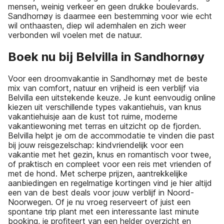
mensen, weinig verkeer en geen drukke boulevards.
Sandhornøy is daarmee een bestemming voor wie echt
wil onthaasten, diep wil ademhalen en zich weer
verbonden wil voelen met de natuur.
Boek nu bij Belvilla in Sandhornøy
Voor een droomvakantie in Sandhornøy met de beste
mix van comfort, natuur en vrijheid is een verblijf via
Belvilla een uitstekende keuze. Je kunt eenvoudig online
kiezen uit verschillende types vakantiehuis, van knus
vakantiehuisje aan de kust tot ruime, moderne
vakantiewoning met terras en uitzicht op de fjorden.
Belvilla helpt je om de accommodatie te vinden die past
bij jouw reisgezelschap: kindvriendelijk voor een
vakantie met het gezin, knus en romantisch voor twee,
of praktisch en compleet voor een reis met vrienden of
met de hond. Met scherpe prijzen, aantrekkelijke
aanbiedingen en regelmatige kortingen vind je hier altijd
een van de best deals voor jouw verblijf in Noord-
Noorwegen. Of je nu vroeg reserveert of juist een
spontane trip plant met een interessante last minute
booking, je profiteert van een helder overzicht en