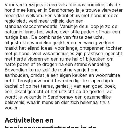
Voor veel reizigers is een vakantie pas compleet als de
hond mee kan, en in Sandhornøy is je trouwe viervoeter
meer dan welkom. Een vakantiehuis met hond in deze
regio biedt veel meer vrijheid dan een
standaardaccommodatie. Vanuit je deur loop je zo de
natuur in: langs het water, over stille paden of naar een
rustige baai. De combinatie van frisse zeelucht,
uitgestrekte wandelmogelijkheden en weinig verkeer
maakt het eiland ideaal voor lange, ontspannen tochten
met je hond. Veel vakantiehuisjes zijn praktisch ingericht
met harde vloeren en een ruime hal of bijkeuken om
natte poten af te drogen na een strandwandeling.
Bovendien kun je zelf de routine van je hond
aanhouden, omdat je een eigen keuken en woonruimte
hebt. Terwijl jouw hond tevreden ligt te slapen bij de
kachel of op het terras, geniet jij van een goed boek,
een lokaal gerecht of het uitzicht op de fjorden. Zo
wordt je vakantie in Sandhornøy een gezamenlijke
belevenis, waarin mens en dier zich helemaal thuis
voelen.
Activiteiten en