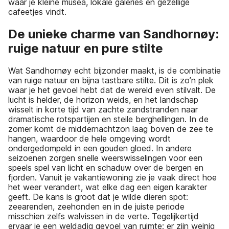
waar je kleine musea, lokale galeries en gezellige
cafeetjes vindt.
De unieke charme van Sandhornøy:
ruige natuur en pure stilte
Wat Sandhornøy echt bijzonder maakt, is de combinatie
van ruige natuur en bijna tastbare stilte. Dit is zo’n plek
waar je het gevoel hebt dat de wereld even stilvalt. De
lucht is helder, de horizon weids, en het landschap
wisselt in korte tijd van zachte zandstranden naar
dramatische rotspartijen en steile berghellingen. In de
zomer komt de middernachtzon laag boven de zee te
hangen, waardoor de hele omgeving wordt
ondergedompeld in een gouden gloed. In andere
seizoenen zorgen snelle weerswisselingen voor een
speels spel van licht en schaduw over de bergen en
fjorden. Vanuit je vakantiewoning zie je vaak direct hoe
het weer verandert, wat elke dag een eigen karakter
geeft. De kans is groot dat je wilde dieren spot:
zeearenden, zeehonden en in de juiste periode
misschien zelfs walvissen in de verte. Tegelijkertijd
ervaar je een weldadig gevoel van ruimte; er zijn weinig