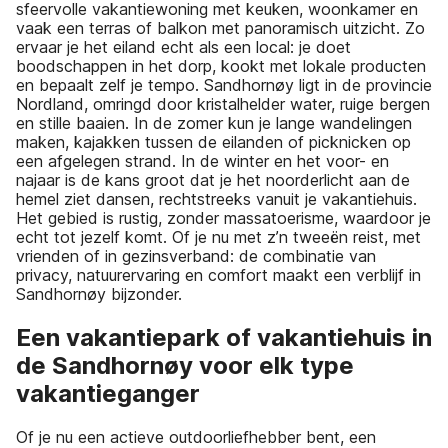
sfeervolle vakantiewoning met keuken, woonkamer en
vaak een terras of balkon met panoramisch uitzicht. Zo
ervaar je het eiland echt als een local: je doet
boodschappen in het dorp, kookt met lokale producten
en bepaalt zelf je tempo. Sandhornøy ligt in de provincie
Nordland, omringd door kristalhelder water, ruige bergen
en stille baaien. In de zomer kun je lange wandelingen
maken, kajakken tussen de eilanden of picknicken op
een afgelegen strand. In de winter en het voor- en
najaar is de kans groot dat je het noorderlicht aan de
hemel ziet dansen, rechtstreeks vanuit je vakantiehuis.
Het gebied is rustig, zonder massatoerisme, waardoor je
echt tot jezelf komt. Of je nu met z’n tweeën reist, met
vrienden of in gezinsverband: de combinatie van
privacy, natuurervaring en comfort maakt een verblijf in
Sandhornøy bijzonder.
Een vakantiepark of vakantiehuis in
de Sandhornøy voor elk type
vakantieganger
Of je nu een actieve outdoorliefhebber bent, een