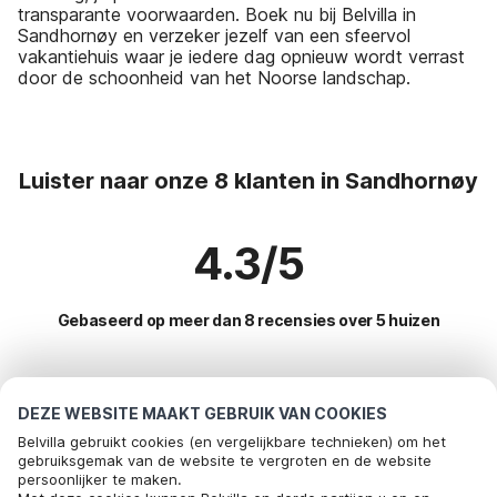
transparante voorwaarden. Boek nu bij Belvilla in
Sandhornøy en verzeker jezelf van een sfeervol
vakantiehuis waar je iedere dag opnieuw wordt verrast
door de schoonheid van het Noorse landschap.
Luister naar onze 8 klanten in Sandhornøy
4.3/5
Gebaseerd op meer dan 8 recensies over 5 huizen
Meest populaire bestemmingen voor
DEZE WEBSITE MAAKT GEBRUIK VAN COOKIES
vakantie
Belvilla gebruikt cookies (en vergelijkbare technieken) om het
gebruiksgemak van de website te vergroten en de website
persoonlijker te maken.
Top steden met top voorzieningen voor vakantie