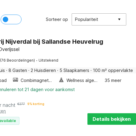
Sorteer op
Populariteit
ij Nijverdal bij Sallandse Heuvelrug
Overijssel
·
(76 Beoordelingen)
Uitstekend
uis
·
8 Gasten
·
2 Huisdieren
·
5 Slaapkamers
·
100 m² oppervlakte
bad
Combimagnetron
Wellness algemeen
35 meer
annuleren tot 21 dagen voor aankomst
r nacht
€
277
9% korting
ten
Details bekijken
available