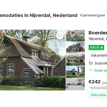
odaties in Nijverdal, Nederland
Kaartweergave
Boerder
Nijverdal, 
4.6 / 5
Vakantieh
Bubbel
Gratis 
€
242
pe
+
extra kos
Kids zone 