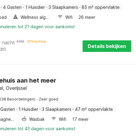
·
4 Gasten
·
1 Huisdier
·
3 Slaapkamers
·
85 m² oppervlakte
bad
Wellness algemeen
Wifi
26 meer
annuleren tot 21 dagen voor aankomst
r nacht
€
192
36% korting
Details bekijken
ten
ehuis aan het meer
, Overijssel
·
(38 Beoordelingen)
Zeer goed
 Gasten
·
1 Huisdier
·
3 Slaapkamers
·
47 m² oppervlakte
Combimagnetron
Wasbak
Wifi
17 meer
annuleren tot 43 dagen voor aankomst