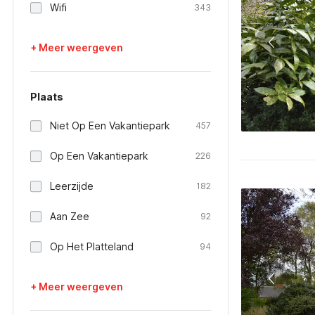
Wifi
343
+ Meer weergeven
Plaats
Niet Op Een Vakantiepark
457
Op Een Vakantiepark
226
Leerzijde
182
Aan Zee
92
Op Het Platteland
94
+ Meer weergeven