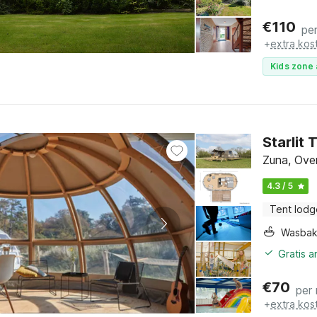
€
110
pe
+
extra kos
Kids zone 
Starlit
Zuna, Over
4.3 / 5
Tent lodg
Wasba
Gratis 
€
70
per
+
extra kos