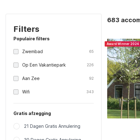
683 accomm
Filters
Populaire filters
Award Winner 2024
Zwembad
65
Op Een Vakantiepark
226
Aan Zee
92
Wifi
343
Gratis afzegging
21 Dagen Gratis Annulering
30 Dagen Gratis Annulering