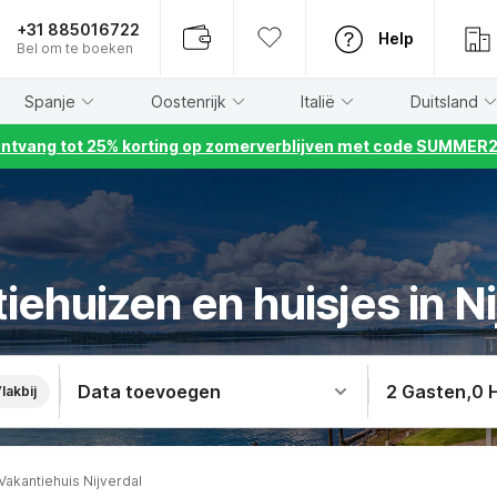
+31 885016722
Help
Bel om te boeken
Spanje
Oostenrijk
Italië
Duitsland
ntvang tot 25% korting op zomerverblijven met code SUMMER
iehuizen en huisjes in Ni
Data toevoegen
2 Gasten
,
0 
lakbij
Vakantiehuis Nijverdal