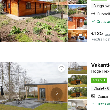
Bungalow
Bubbel
Gratis 
€
125
pe
+
extra kos
Vakanti
Hoge Hexel
4.2 / 5
Chalet
·
6
Gratis 