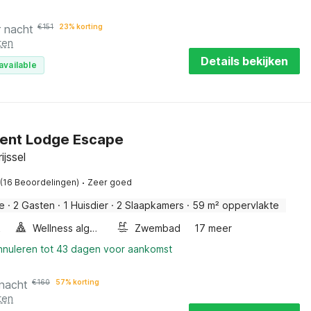
r nacht
€
151
23% korting
ten
Details bekijken
available
 Tent Lodge Escape
ijssel
·
(16 Beoordelingen)
Zeer goed
e
·
2 Gasten
·
1 Huisdier
·
2 Slaapkamers
·
59 m² oppervlakte
k
Wellness algemeen
Zwembad
17 meer
annuleren tot 43 dagen voor aankomst
 nacht
€
160
57% korting
ten