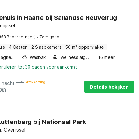
ehuis in Haarle bij Sallandse Heuvelrug
rijssel
·
(58 Beoordelingen)
Zeer goed
uis
·
4 Gasten
·
2 Slaapkamers
·
50 m² oppervlakte
Combimagnetron
Wasbak
Wellness algemeen
16 meer
annuleren tot 30 dagen voor aankomst
r nacht
€
211
42% korting
Details bekijken
ten
 Luttenberg bij Nationaal Park
, Overijssel