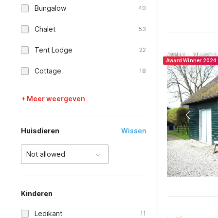
Bungalow
40
Chalet
53
Tent Lodge
22
Award Winner 2024
Cottage
18
+ Meer weergeven
Huisdieren
Wissen
Not allowed
Kinderen
Ledikant
11