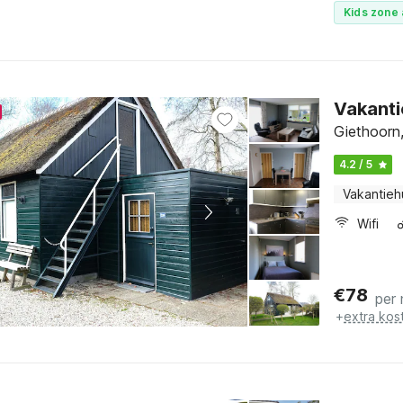
Kids zone 
Vakanti
Giethoorn,
4.2 / 5
Vakantieh
Wifi
€
78
per
+
extra kos