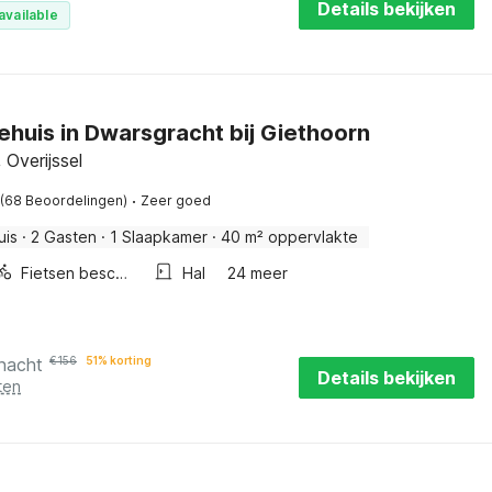
Details bekijken
available
ehuis in Dwarsgracht bij Giethoorn
 Overijssel
·
(68 Beoordelingen)
Zeer goed
uis
·
2 Gasten
·
1 Slaapkamer
·
40 m² oppervlakte
Fietsen beschikbaar
Hal
24 meer
 nacht
€
156
51% korting
Details bekijken
ten