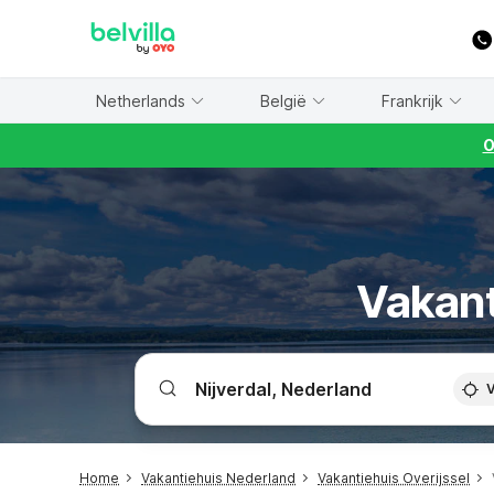
WIZARD MEMBER
Netherlands
België
Frankrijk
O
Vakant
V
Home
Vakantiehuis Nederland
Vakantiehuis Overijssel