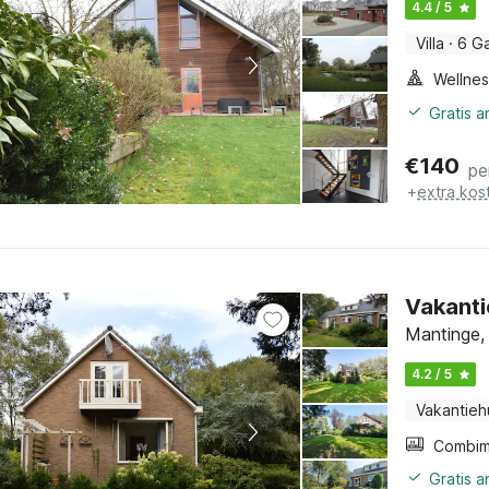
4.4 / 5
Villa
·
6 G
Gratis 
€
140
pe
+
extra kos
Vakanti
Mantinge,
4.2 / 5
Vakantieh
Gratis 