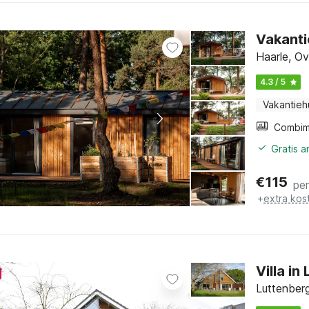
Vakanti
Haarle, Ove
4.3 / 5
Vakantieh
Gratis 
€
115
pe
+
extra kos
Villa in
Luttenberg