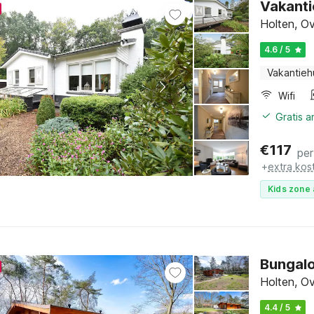
Vakanti
Holten, Ov
4.6 / 5
Vakantieh
Wifi
Gratis 
€
117
per
+
extra kos
Kids zone 
Bungalo
Holten, Ov
4.4 / 5