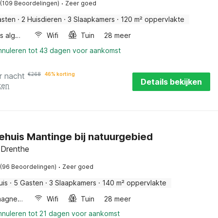
·
(109 Beoordelingen)
Zeer goed
asten
·
2 Huisdieren
·
3 Slaapkamers
·
120 m² oppervlakte
Wellness algemeen
Wifi
Tuin
28 meer
annuleren tot 43 dagen voor aankomst
r nacht
€
268
46% korting
Details bekijken
ten
ehuis Mantinge bij natuurgebied
 Drenthe
·
(96 Beoordelingen)
Zeer goed
uis
·
5 Gasten
·
3 Slaapkamers
·
140 m² oppervlakte
Combimagnetron
Wifi
Tuin
28 meer
annuleren tot 21 dagen voor aankomst