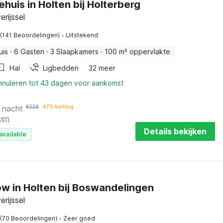
ehuis in Holten bij Holterberg
erijssel
·
(141 Beoordelingen)
Uitstekend
uis
·
6 Gasten
·
3 Slaapkamers
·
100 m² oppervlakte
Hal
Ligbedden
32 meer
annuleren tot 43 dagen voor aankomst
 nacht
€
228
47% korting
ten
Details bekijken
available
w in Holten bij Boswandelingen
erijssel
·
(70 Beoordelingen)
Zeer goed