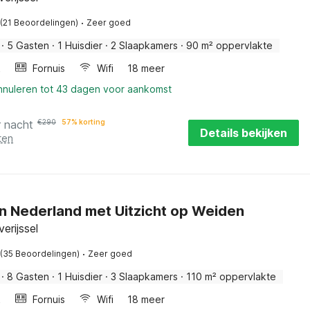
·
(21 Beoordelingen)
Zeer goed
·
5 Gasten
·
1 Huisdier
·
2 Slaapkamers
·
90 m² oppervlakte
k
Fornuis
Wifi
18 meer
annuleren tot 43 dagen voor aankomst
r nacht
€
290
57% korting
Details bekijken
ten
in Nederland met Uitzicht op Weiden
erijssel
·
(35 Beoordelingen)
Zeer goed
·
8 Gasten
·
1 Huisdier
·
3 Slaapkamers
·
110 m² oppervlakte
k
Fornuis
Wifi
18 meer