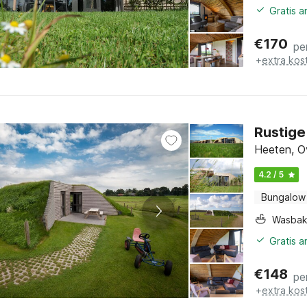
Gratis 
€
170
pe
+
extra kos
Rustige
Heeten, Ov
4.2 / 5
Bungalow
Wasba
Gratis 
€
148
pe
+
extra kos