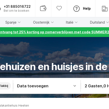
+31 885016722
Help
Bel om te boeken
Spanje
Oostenrijk
Italië
Duitsland
ntvang tot 25% korting op zomerverblijven met code SUMMER
ehuizen en huisjes in d
Data toevoegen
2 Gasten
,
0 
lakbij
Vakantiehuis Heeten