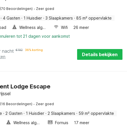
·
(70 Beoordelingen)
Zeer goed
·
4 Gasten
·
1 Huisdier
·
3 Slaapkamers
·
85 m² oppervlakte
bad
Wellness algemeen
Wifi
26 meer
annuleren tot 21 dagen voor aankomst
r nacht
€
192
36% korting
Details bekijken
ten
 Tent Lodge Escape
ijssel
·
(16 Beoordelingen)
Zeer goed
e
·
2 Gasten
·
1 Huisdier
·
2 Slaapkamers
·
59 m² oppervlakte
k
Wellness algemeen
Fornuis
17 meer