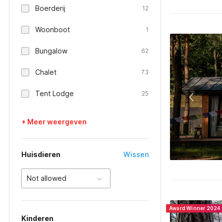
Boerderij
12
Woonboot
1
Bungalow
62
Chalet
73
Tent Lodge
25
+ Meer weergeven
Huisdieren
Wissen
Not allowed
Award Winner 2024
Kinderen