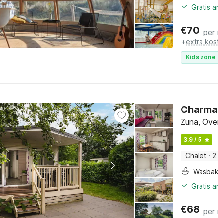
Gratis 
€
70
per
+
extra kos
Kids zone 
Charman
Zuna, Over
3.9 / 5
Chalet
·
2
Wasba
Gratis 
€
68
per