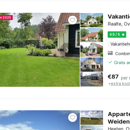
Vakanti
er 2025
Raalte, Ove
4.5 / 5
Vakantieh
Gratis 
€
87
per
+
extra kos
Apparte
Weiden
Heeten, Ov