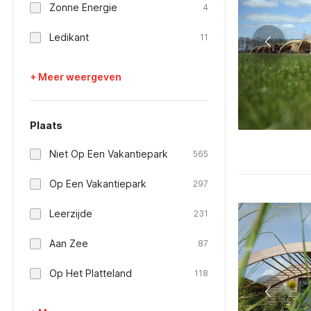
Zonne Energie
4
Ledikant
11
+ Meer weergeven
Plaats
Niet Op Een Vakantiepark
565
Op Een Vakantiepark
297
Leerzijde
231
Aan Zee
87
Op Het Platteland
118