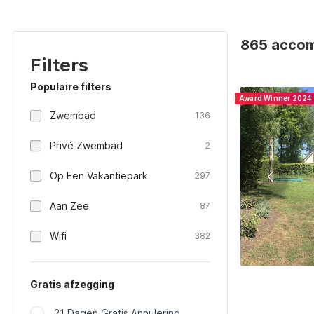
865 accom
Filters
Populaire filters
Award Winner 2024
Zwembad
136
Privé Zwembad
2
Op Een Vakantiepark
297
Aan Zee
87
Wifi
382
Gratis afzegging
21 Dagen Gratis Annulering