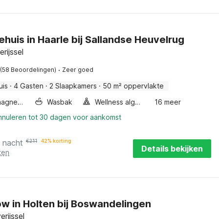
ehuis in Haarle bij Sallandse Heuvelrug
rijssel
·
(58 Beoordelingen)
Zeer goed
uis
·
4 Gasten
·
2 Slaapkamers
·
50 m² oppervlakte
Combimagnetron
Wasbak
Wellness algemeen
16 meer
annuleren tot 30 dagen voor aankomst
r nacht
€
211
42% korting
Details bekijken
ten
w in Holten bij Boswandelingen
erijssel