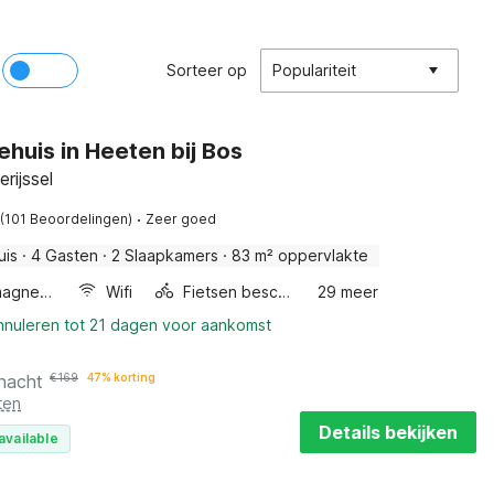
Sorteer op
Populariteit
ehuis in Heeten bij Bos
rijssel
·
(101 Beoordelingen)
Zeer goed
uis
·
4 Gasten
·
2 Slaapkamers
·
83 m² oppervlakte
Combimagnetron
Wifi
Fietsen beschikbaar
29 meer
annuleren tot 21 dagen voor aankomst
 nacht
€
169
47% korting
ten
Details bekijken
available