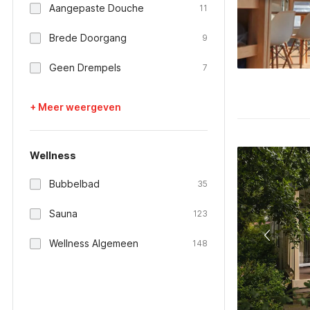
Aangepaste Douche
11
Brede Doorgang
9
Geen Drempels
7
+ Meer weergeven
Wellness
Bubbelbad
35
Sauna
123
Wellness Algemeen
148