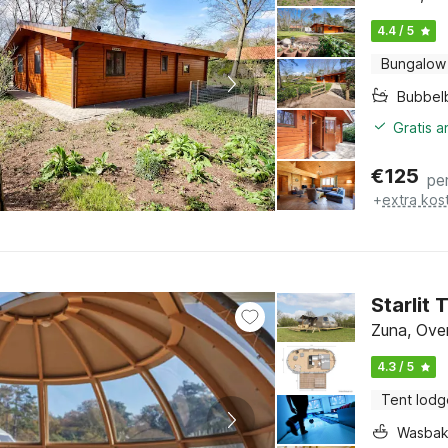
4.4 / 5
Bungalow
Bubbel
Gratis 
€
125
pe
+
extra kos
Starlit
Zuna, Over
4.3 / 5
Tent lodg
Wasba