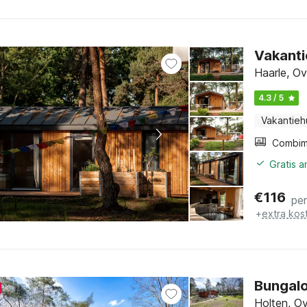
Vakanti
Haarle, Ove
4.3 / 5
Vakantieh
Gratis 
€
116
pe
+
extra kos
Bungalo
Holten, Ov