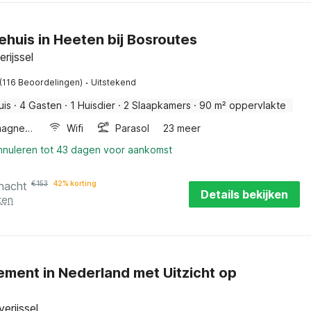
ehuis in Heeten bij Bosroutes
rijssel
·
(116 Beoordelingen)
Uitstekend
uis
·
4 Gasten
·
1 Huisdier
·
2 Slaapkamers
·
90 m² oppervlakte
Combimagnetron
Wifi
Parasol
23 meer
annuleren tot 43 dagen voor aankomst
 nacht
€
153
42% korting
Details bekijken
ten
ment in Nederland met Uitzicht op
erijssel