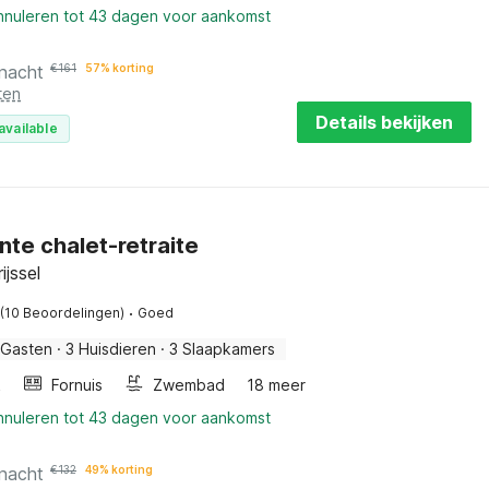
annuleren tot 43 dagen voor aankomst
 nacht
€
161
57% korting
ten
Details bekijken
available
te chalet-retraite
ijssel
·
(10 Beoordelingen)
Goed
 Gasten
·
3 Huisdieren
·
3 Slaapkamers
k
Fornuis
Zwembad
18 meer
annuleren tot 43 dagen voor aankomst
 nacht
€
132
49% korting