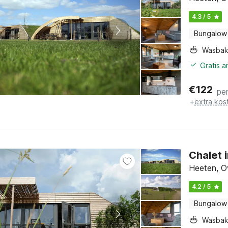
4.3 / 5
Bungalow
Wasba
Gratis 
€
122
pe
+
extra kos
Chalet 
Heeten, Ov
4.2 / 5
Bungalow
Wasba