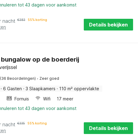
annuleren tot 43 dagen voor aankomst
r nacht
€
383
55% korting
Details bekijken
ten
 bungalow op de boerderij
erijssel
·
(36 Beoordelingen)
Zeer goed
·
6 Gasten
·
3 Slaapkamers
·
110 m² oppervlakte
k
Fornuis
Wifi
17 meer
annuleren tot 43 dagen voor aankomst
r nacht
€
335
55% korting
Details bekijken
ten