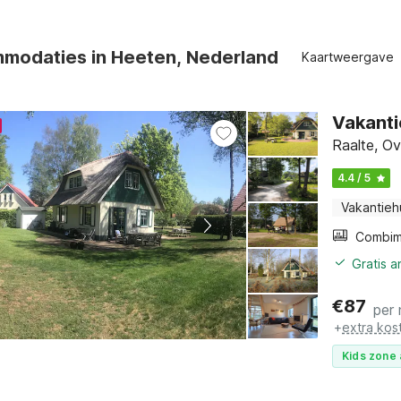
modaties in Heeten, Nederland
Kaartweergave
Vakanti
Raalte, Ove
4.4 / 5
Vakantieh
Gratis 
€
87
per
+
extra kos
Kids zone 