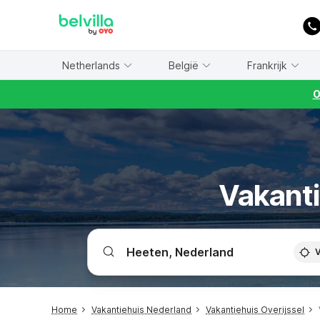
WIZARD MEMBER
Netherlands
België
Frankrijk
O
Vakanti
V
Home
Vakantiehuis Nederland
Vakantiehuis Overijssel