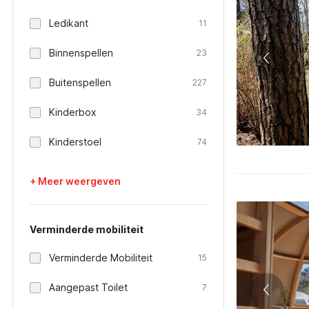
Ledikant
11
Binnenspellen
23
Buitenspellen
227
Kinderbox
34
Kinderstoel
74
+ Meer weergeven
Verminderde mobiliteit
Verminderde Mobiliteit
15
Aangepast Toilet
7