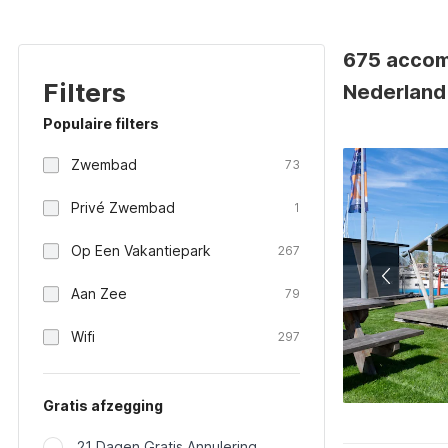
675 accom
Filters
Nederland
Populaire filters
Zwembad
73
Privé Zwembad
1
Op Een Vakantiepark
267
Aan Zee
79
Wifi
297
Gratis afzegging
21 Dagen Gratis Annulering