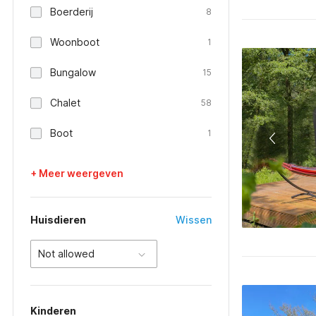
Boerderij
8
Woonboot
1
Bungalow
15
Chalet
58
Boot
1
+ Meer weergeven
Huisdieren
Wissen
Not allowed
Kinderen