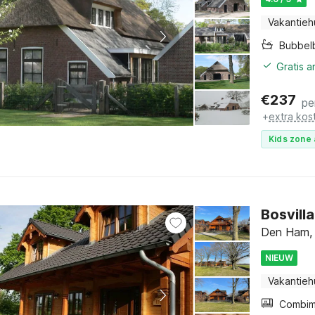
Vakantieh
Bubbel
Gratis 
€
237
pe
+
extra kos
Kids zone 
Bosvilla
Den Ham, 
NIEUW
Vakantieh