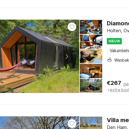
Diamond
Holten, Ov
NIEUW
Vakantieh
Wasba
€
267
pe
+
extra kos
Villa m
Den Ham, 