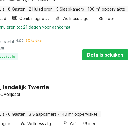
uis
·
8 Gasten
·
2 Huisdieren
·
5 Slaapkamers
·
100 m² oppervlakte
bad
Combimagnetron
Wellness algemeen
35 meer
annuleren tot 21 dagen voor aankomst
r nacht
€
272
9% korting
ten
Details bekijken
available
, landelijk Twente
Overijssel
uis
·
6 Gasten
·
3 Slaapkamers
·
140 m² oppervlakte
Combimagnetron
Wellness algemeen
Wifi
26 meer