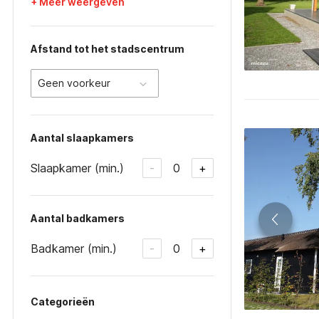
+ Meer weergeven
Afstand tot het stadscentrum
Geen voorkeur
Aantal slaapkamers
Slaapkamer (min.)
0
-
+
Aantal badkamers
Badkamer (min.)
0
-
+
Categorieën