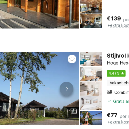
€
139
pe
+
extra kos
Stijlvol
Hoge Hexel
4.4 / 5
Vakantieh
Gratis 
€
77
per 
+
extra kos