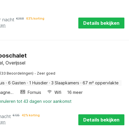
r nacht
€
368
63% korting
Details bekijken
ten
 boschalet
, Overijssel
·
(33 Beoordelingen)
Zeer goed
uis
·
6 Gasten
·
1 Huisdier
·
3 Slaapkamers
·
67 m² oppervlakte
Combimagnetron
Fornuis
Wifi
16 meer
annuleren tot 43 dagen voor aankomst
nacht
€
135
42% korting
Details bekijken
ten