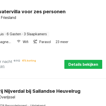
watervilla voor zes personen
Friesland
uis
·
6 Gasten
·
3 Slaapkamers
Combimagnetron
Wifi
Parasol
23 meer
r nacht
€
442
41% korting
Details bekijken
ten
ij Nijverdal bij Sallandse Heuvelrug
Overijssel
·
(76 Beoordelingen)
Uitstekend