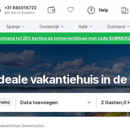
+31 885016722
Help
Bel om te boeken
Spanje
Oostenrijk
Italië
Duitsland
ntvang tot 25% korting op zomerverblijven met code SUMMER
deale vakantiehuis in 
Data toevoegen
2 Gasten
,
0 
lakbij
Vakantiehuis Genemuiden