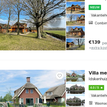
NIEUW
Vakantieh
€
139
pe
+
extra kos
Villa m
Idskenhuiz
4.0 / 5
Vakantieh
Wasmac