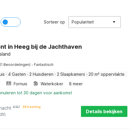
Sorteer op
Populariteit
ent in Heeg bij de Jachthaven
sland
·
(1 Beoordelingen)
Fantastisch
uis
·
4 Gasten
·
2 Huisdieren
·
2 Slaapkamers
·
20 m² oppervlakte
k
Fornuis
Waterkoker
8 meer
annuleren tot 30 dagen voor aankomst
 nacht
€
157
36% korting
Details bekijken
ten