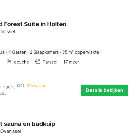
 Forest Suite in Holten
erijssel
uis
·
4 Gasten
·
2 Slaapkamers
·
35 m² oppervlakte
k
douche
Parasol
17 meer
r nacht
€
379
31% korting
Details bekijken
ten
et sauna en badkuip
Overijssel