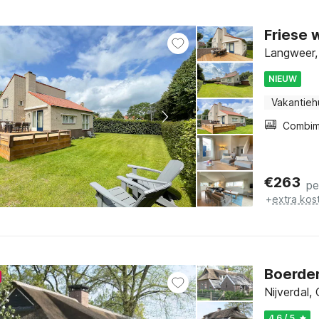
Friese 
Langweer, 
NIEUW
Vakantieh
€
263
pe
+
extra kos
Boerder
Nijverdal, 
4.6 / 5