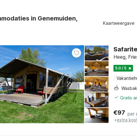
modaties in Genemuiden,
Kaartweergave
Safarit
Heeg, Frie
5.0 / 5
Vakantieh
Wasba
Gratis 
€
97
per
+
extra kos