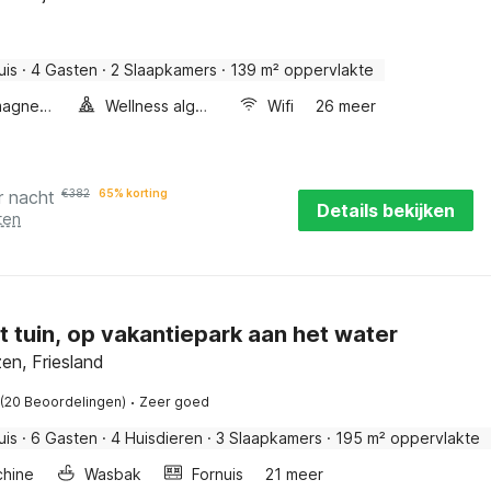
uis
·
4 Gasten
·
2 Slaapkamers
·
139 m² oppervlakte
Combimagnetron
Wellness algemeen
Wifi
26 meer
r nacht
€
382
65% korting
Details bekijken
ten
et tuin, op vakantiepark aan het water
en, Friesland
·
(20 Beoordelingen)
Zeer goed
uis
·
6 Gasten
·
4 Huisdieren
·
3 Slaapkamers
·
195 m² oppervlakte
hine
Wasbak
Fornuis
21 meer