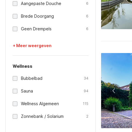
Aangepaste Douche
6
Brede Doorgang
6
Geen Drempels
6
+ Meer weergeven
Wellness
Bubbelbad
34
Sauna
94
Wellness Algemeen
115
Zonnebank / Solarium
2