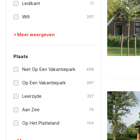
Ledikant
11
Wifi
297
+ Meer weergeven
Plaats
Niet Op Een Vakantiepark
408
Op Een Vakantiepark
267
Leerzijde
227
Aan Zee
79
Op Het Platteland
104