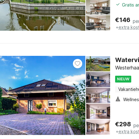
Gratis 
€
146
pe
+
extra kos
Watervi
Westerhaar
NIEUW
Vakantieh
€
298
pe
+
extra kos