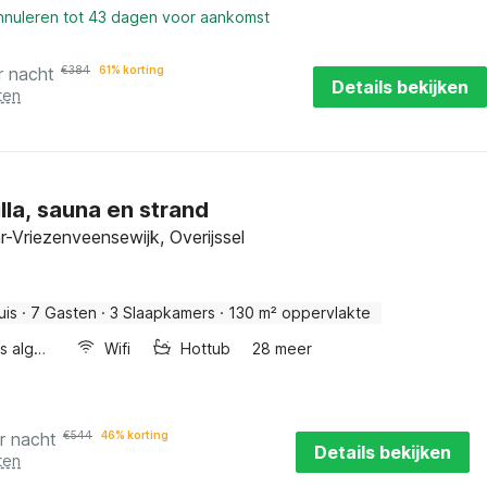
annuleren tot 43 dagen voor aankomst
r nacht
€
384
61% korting
Details bekijken
ten
lla, sauna en strand
-Vriezenveensewijk, Overijssel
uis
·
7 Gasten
·
3 Slaapkamers
·
130 m² oppervlakte
Wellness algemeen
Wifi
Hottub
28 meer
r nacht
€
544
46% korting
Details bekijken
ten