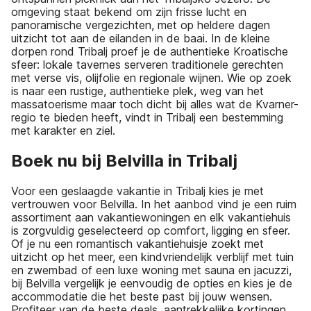
omgeving staat bekend om zijn frisse lucht en
panoramische vergezichten, met op heldere dagen
uitzicht tot aan de eilanden in de baai. In de kleine
dorpen rond Tribalj proef je de authentieke Kroatische
sfeer: lokale tavernes serveren traditionele gerechten
met verse vis, olijfolie en regionale wijnen. Wie op zoek
is naar een rustige, authentieke plek, weg van het
massatoerisme maar toch dicht bij alles wat de Kvarner-
regio te bieden heeft, vindt in Tribalj een bestemming
met karakter en ziel.
Boek nu bij Belvilla in Tribalj
Voor een geslaagde vakantie in Tribalj kies je met
vertrouwen voor Belvilla. In het aanbod vind je een ruim
assortiment aan vakantiewoningen en elk vakantiehuis
is zorgvuldig geselecteerd op comfort, ligging en sfeer.
Of je nu een romantisch vakantiehuisje zoekt met
uitzicht op het meer, een kindvriendelijk verblijf met tuin
en zwembad of een luxe woning met sauna en jacuzzi,
bij Belvilla vergelijk je eenvoudig de opties en kies je de
accommodatie die het beste past bij jouw wensen.
Profiteer van de beste deals, aantrekkelijke kortingen