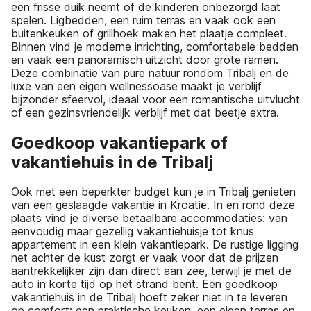
een frisse duik neemt of de kinderen onbezorgd laat
spelen. Ligbedden, een ruim terras en vaak ook een
buitenkeuken of grillhoek maken het plaatje compleet.
Binnen vind je moderne inrichting, comfortabele bedden
en vaak een panoramisch uitzicht door grote ramen.
Deze combinatie van pure natuur rondom Tribalj en de
luxe van een eigen wellnessoase maakt je verblijf
bijzonder sfeervol, ideaal voor een romantische uitvlucht
of een gezinsvriendelijk verblijf met dat beetje extra.
Goedkoop vakantiepark of
vakantiehuis in de Tribalj
Ook met een beperkter budget kun je in Tribalj genieten
van een geslaagde vakantie in Kroatië. In en rond deze
plaats vind je diverse betaalbare accommodaties: van
eenvoudig maar gezellig vakantiehuisje tot knus
appartement in een klein vakantiepark. De rustige ligging
net achter de kust zorgt er vaak voor dat de prijzen
aantrekkelijker zijn dan direct aan zee, terwijl je met de
auto in korte tijd op het strand bent. Een goedkoop
vakantiehuis in de Tribalj hoeft zeker niet in te leveren
op comfort: een praktische keuken, een eigen terras en