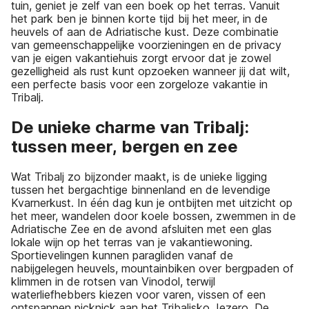
tuin, geniet je zelf van een boek op het terras. Vanuit
het park ben je binnen korte tijd bij het meer, in de
heuvels of aan de Adriatische kust. Deze combinatie
van gemeenschappelijke voorzieningen en de privacy
van je eigen vakantiehuis zorgt ervoor dat je zowel
gezelligheid als rust kunt opzoeken wanneer jij dat wilt,
een perfecte basis voor een zorgeloze vakantie in
Tribalj.
De unieke charme van Tribalj:
tussen meer, bergen en zee
Wat Tribalj zo bijzonder maakt, is de unieke ligging
tussen het bergachtige binnenland en de levendige
Kvarnerkust. In één dag kun je ontbijten met uitzicht op
het meer, wandelen door koele bossen, zwemmen in de
Adriatische Zee en de avond afsluiten met een glas
lokale wijn op het terras van je vakantiewoning.
Sportievelingen kunnen paragliden vanaf de
nabijgelegen heuvels, mountainbiken over bergpaden of
klimmen in de rotsen van Vinodol, terwijl
waterliefhebbers kiezen voor varen, vissen of een
ontspannen picknick aan het Tribaljsko Jezero. De