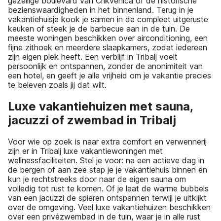
gezellige boulevard van Crikvenica of de historische
bezienswaardigheden in het binnenland. Terug in je
vakantiehuisje kook je samen in de compleet uitgeruste
keuken of steek je de barbecue aan in de tuin. De
meeste woningen beschikken over airconditioning, een
fijne zithoek en meerdere slaapkamers, zodat iedereen
zijn eigen plek heeft. Een verblijf in Tribalj voelt
persoonlijk en ontspannen, zonder de anonimiteit van
een hotel, en geeft je alle vrijheid om je vakantie precies
te beleven zoals jij dat wilt.
Luxe vakantiehuizen met sauna,
jacuzzi of zwembad in Tribalj
Voor wie op zoek is naar extra comfort en verwennerij
zijn er in Tribalj luxe vakantiewoningen met
wellnessfaciliteiten. Stel je voor: na een actieve dag in
de bergen of aan zee stap je je vakantiehuis binnen en
kun je rechtstreeks door naar de eigen sauna om
volledig tot rust te komen. Of je laat de warme bubbels
van een jacuzzi de spieren ontspannen terwijl je uitkijkt
over de omgeving. Veel luxe vakantiehuizen beschikken
over een privézwembad in de tuin, waar je in alle rust