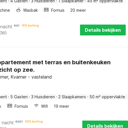
ment
·
4 Gasten
·
3 Huisdieren
·
1 Slaapkamer
·
45 m² oppervlakte
chine
Wasbak
Fornuis
20 meer
 nacht
€
91
19% korting
Details bekijken
sten
ppartement met terras en buitenkeuken
zicht op zee.
rner, Kvarner - vasteland
ment
·
5 Gasten
·
3 Huisdieren
·
2 Slaapkamers
·
50 m² oppervlakte
k
Fornuis
Wifi
19 meer
r nacht
€
261
59% korting
Details bekijken