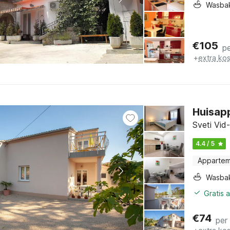
Wasba
€
105
p
+
extra ko
Huisap
Sveti Vid-
4.4 / 5
Apparte
Wasba
Gratis 
€
74
per