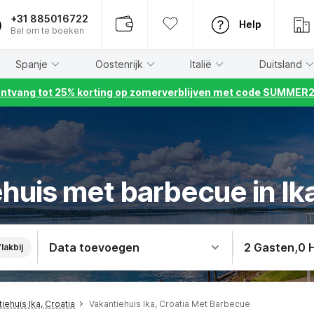
+31 885016722
Help
Bel om te boeken
Spanje
Oostenrijk
Italië
Duitsland
ntvang tot 25% korting op zomerverblijven met code SUMMER
huis met barbecue in Ika
Data toevoegen
2 Gasten
,
0 
lakbij
iehuis Ika, Croatia
Vakantiehuis Ika, Croatia Met Barbecue