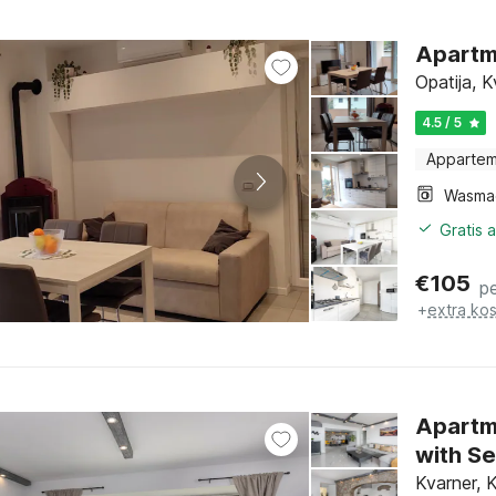
Apartm
Opatija, K
4.5 / 5
Apparte
Wasma
Gratis 
€
105
p
+
extra ko
Apartm
with S
Kvarner, 