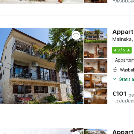
+
extra ko
Appart
Malinska, 
4.3 / 5
Apparte
Wasba
Gratis 
€
101
pe
+
extra ko
Appart