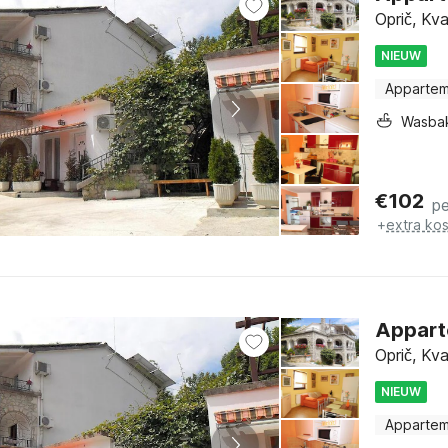
Oprič, Kva
NIEUW
Apparte
Wasba
€
102
pe
+
extra ko
Appart
Oprič, Kva
NIEUW
Apparte