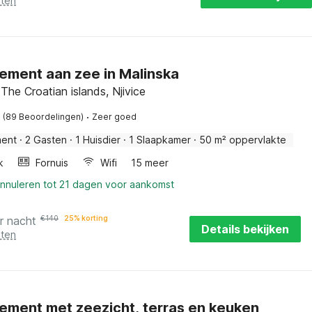
sten
ement aan zee in Malinska
The Croatian islands, Njivice
·
(89 Beoordelingen)
Zeer goed
ment
·
2 Gasten
·
1 Huisdier
·
1 Slaapkamer
·
50 m² oppervlakte
k
Fornuis
Wifi
15 meer
annuleren tot 21 dagen voor aankomst
r nacht
€
140
25% korting
Details bekijken
sten
ement met zeezicht, terras en keuken