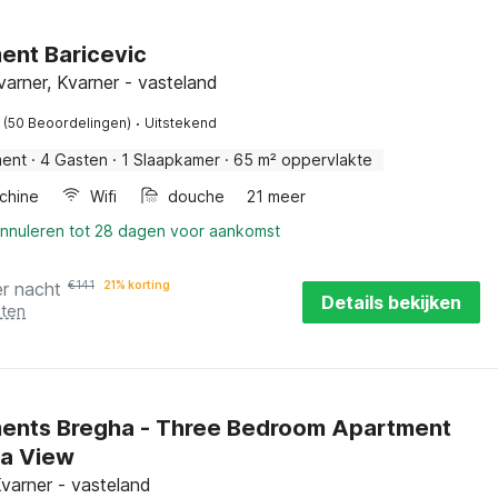
ent Baricevic
varner, Kvarner - vasteland
·
(50 Beoordelingen)
Uitstekend
ment
·
4 Gasten
·
1 Slaapkamer
·
65 m² oppervlakte
chine
Wifi
douche
21 meer
annuleren tot 28 dagen voor aankomst
er nacht
€
141
21% korting
Details bekijken
sten
ents Bregha - Three Bedroom Apartment
ea View
Kvarner - vasteland