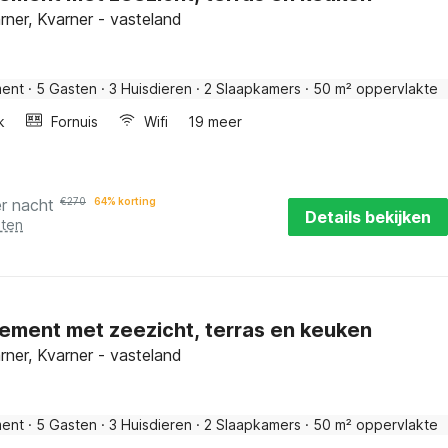
rner, Kvarner - vasteland
ment
·
5 Gasten
·
3 Huisdieren
·
2 Slaapkamers
·
50 m² oppervlakte
k
Fornuis
Wifi
19 meer
r nacht
€
270
64% korting
Details bekijken
sten
ement met zeezicht, terras en keuken
rner, Kvarner - vasteland
ment
·
5 Gasten
·
3 Huisdieren
·
2 Slaapkamers
·
50 m² oppervlakte