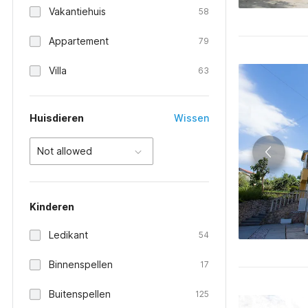
Vakantiehuis
58
Appartement
79
Villa
63
Huisdieren
Wissen
Not allowed
Kinderen
Ledikant
54
Binnenspellen
17
Buitenspellen
125