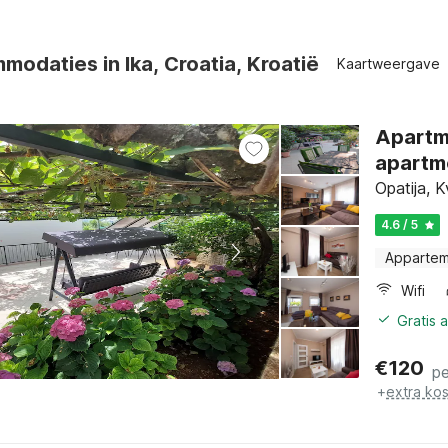
odaties in Ika, Croatia, Kroatië
Kaartweergave
Apartm
apartm
Opatija, K
4.6 / 5
Apparte
Wifi
Gratis 
€
120
pe
+
extra ko