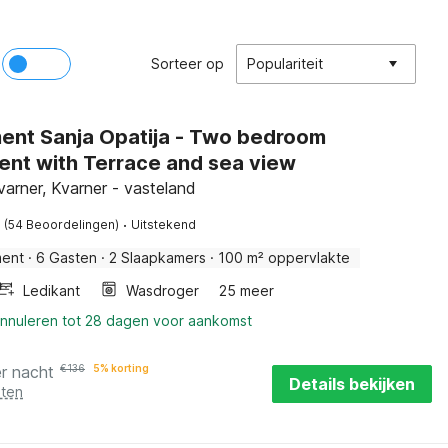
Sorteer op
Populariteit
ent Sanja Opatija - Two bedroom
ent with Terrace and sea view
varner, Kvarner - vasteland
·
(54 Beoordelingen)
Uitstekend
ment
·
6 Gasten
·
2 Slaapkamers
·
100 m² oppervlakte
Ledikant
Wasdroger
25 meer
annuleren tot 28 dagen voor aankomst
r nacht
€
136
5% korting
Details bekijken
sten