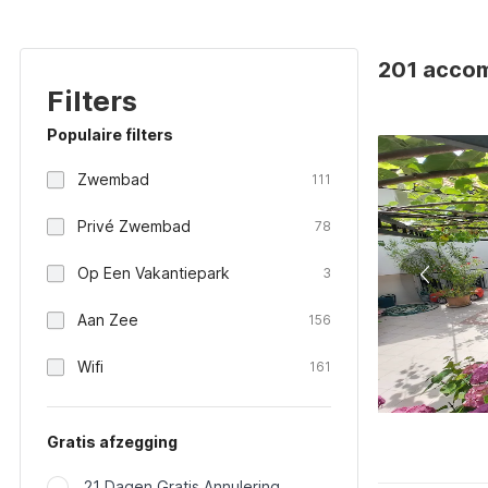
201 accomm
Filters
Populaire filters
Zwembad
111
Privé Zwembad
78
Op Een Vakantiepark
3
Aan Zee
156
Wifi
161
Gratis afzegging
21 Dagen Gratis Annulering