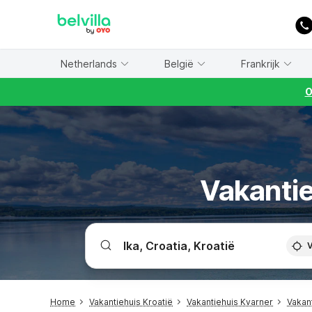
WIZARD MEMBER
Netherlands
België
Frankrijk
O
Vakantie
V
Home
Vakantiehuis Kroatië
Vakantiehuis Kvarner
Vakant