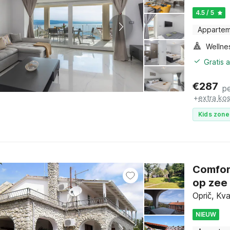
4.5 / 5
Apparte
Gratis 
€
287
p
+
extra ko
Kids zone
Comfort
op zee 
Oprič, Kva
NIEUW