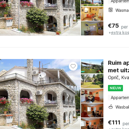
Apparte
Wasma
€
75
per
+
extra ko
Ruim a
met uit
Oprič, Kva
NIEUW
Apparte
Wasba
€
111
pe