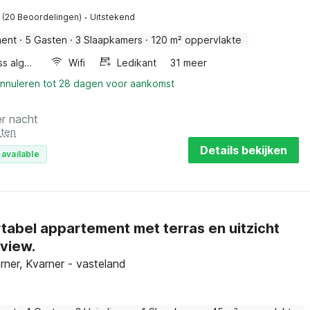
·
(20 Beoordelingen)
Uitstekend
ment
·
5 Gasten
·
3 Slaapkamers
·
120 m² oppervlakte
Wellness algemeen
Wifi
Ledikant
31 meer
annuleren tot 28 dagen voor aankomst
er nacht
sten
Details bekijken
 available
abel appartement met terras en uitzicht
view.
rner, Kvarner - vasteland