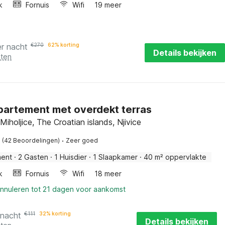
k
Fornuis
Wifi
19 meer
er nacht
€
270
62% korting
Details bekijken
sten
partement met overdekt terras
Miholjice, The Croatian islands, Njivice
·
(42 Beoordelingen)
Zeer goed
ment
·
2 Gasten
·
1 Huisdier
·
1 Slaapkamer
·
40 m² oppervlakte
k
Fornuis
Wifi
18 meer
annuleren tot 21 dagen voor aankomst
 nacht
€
111
32% korting
Details bekijken