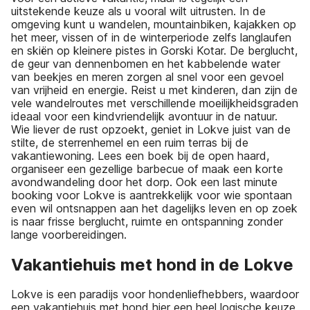
uitstekende keuze als u vooral wilt uitrusten. In de
omgeving kunt u wandelen, mountainbiken, kajakken op
het meer, vissen of in de winterperiode zelfs langlaufen
en skiën op kleinere pistes in Gorski Kotar. De berglucht,
de geur van dennenbomen en het kabbelende water
van beekjes en meren zorgen al snel voor een gevoel
van vrijheid en energie. Reist u met kinderen, dan zijn de
vele wandelroutes met verschillende moeilijkheidsgraden
ideaal voor een kindvriendelijk avontuur in de natuur.
Wie liever de rust opzoekt, geniet in Lokve juist van de
stilte, de sterrenhemel en een ruim terras bij de
vakantiewoning. Lees een boek bij de open haard,
organiseer een gezellige barbecue of maak een korte
avondwandeling door het dorp. Ook een last minute
booking voor Lokve is aantrekkelijk voor wie spontaan
even wil ontsnappen aan het dagelijks leven en op zoek
is naar frisse berglucht, ruimte en ontspanning zonder
lange voorbereidingen.
Vakantiehuis met hond in de Lokve
Lokve is een paradijs voor hondenliefhebbers, waardoor
een vakantiehuis met hond hier een heel logische keuze