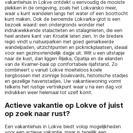
vakantiehuis in Lokve ontdekt u eenvoudig de mooiste
plekken in de omgeving, zoals het Lokvarsko meer,
waar u kunt wandelen langs het water of een boottocht
kunt maken. Ook de beroemde Lokvarka-grot is een
bezoek waard: een ondergronds wonder met
indrukwekkende stalactieten en stalagmieten, die een
heel andere kant van Kroatië laten zien. In de bredere
regio vindt u natuurparken met goed gemarkeerde
wandelpaden, uitzichtpunten en picknickplaatsen, ideaal
voor een gezinsvriendelijk dagje uit. Wilt u een uitstapje
naar de kust, dan liggen Rijeka, Opatija en de eilanden
van de Kvarner-baai op comfortabele rijafstand. Zo
combineert u vanuit Lokve moeiteloos koele
bergbossen met zonnige boulevards, historische stadjes
en gezellige havenstadjes. Uw vakantiewoning vormt
telkens het rustige vertrekpunt waar u na een dag vol
indrukken weer helemaal tot uzelf komt.
Actieve vakantie op Lokve of juist
op zoek naar rust?
Een vakantiehuis in Lokve biedt volop mogelijkheden
voor een actieve vakantie, maar is tegelijk een