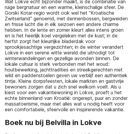
Wat Lokve echt bijzonder maakt, is de combinatie van
ruige bergnatuur en een warme, kleinschalige sfeer. De
Gorski Kotar-regio wordt ook wel het “Kroatische
Zwitserland” genoemd, met dennenbossen, bergweiden
en frisse lucht die in elk seizoen een andere charme
hebben. In de lente en zomer kleurt alles intens groen
en is het heerlijk koel vergeleken met de kust; in de
herfst zorgt het kleurrijke bladerdak voor
sprookjesachtige vergezichten; in de winter verandert
Lokve in een serene witte wereld die uitnodigt tot
winterwandelingen en gezellige avonden binnen. De
lokale cultuur is sterk verbonden met het woud:
houtbewerking, jachttradities en streekgerechten met
wild en paddenstoelen geven uw verblijf een authentiek
tintje. Kleine dorpsfeesten, lokale markten en gastvrije
bewoners zorgen dat u zich snel welkom voelt. Als u
kiest voor een vakantiewoning in Lokve, proeft u het
echte binnenland van Kroatië: ongerept, puur en zonder
massatoerisme, maar met alles wat u nodig heeft voor
een comfortabele, sfeervolle en inspirerende vakantie.
Boek nu bij Belvilla in Lokve