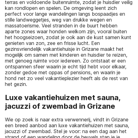
terras en voldoende buitenruimte, zodat je huisdier veilig
kan rondlopen en spelen. De omgeving leent zich
perfect voor lange wandelingen langs bospaadjes en
stille landweggetjes, weg van drukke wegen en
massatoerisme. Veel stranden in de buurt hebben
aparte zones waar honden welkom zijn, vooral buiten
het hoogseizoen, zodat je ook aan de kust samen kunt
genieten van zon, zee en frisse lucht. Een
gezinsvriendelijk vakantiehuisje in Grizane maakt het
mogelijk om samen met kinderen en huisdier te reizen,
met genoeg ruimte voor iedereen. Zo ontstaat er een
ontspannen sfeer waarin je echt tijd hebt voor elkaar,
zonder gedoe met oppas of pensions, en waarin je
hond net zo veel vakantieplezier heeft als de rest van
het gezin.
Luxe vakantiehuizen met sauna,
jacuzzi of zwembad in Grizane
Wie op zoek is naar extra verwennerij, vindt in Grizane
een breed aanbod aan luxe vakantiehuizen met sauna,
jacuzzi of zwembad. Stel je voor: na een dag aan het
strand of een wandeling door de heuvels stap je je