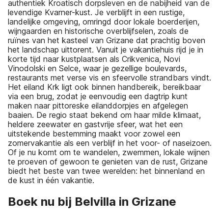
authentiek Kroatisch dorpsleven en de nabijheid van de
levendige Kvarner-kust. Je verblijft in een rustige,
landelijke omgeving, omringd door lokale boerderijen,
wijngaarden en historische overblijfselen, zoals de
ruïnes van het kasteel van Grizane dat prachtig boven
het landschap uittorent. Vanuit je vakantiehuis rijd je in
korte tijd naar kustplaatsen als Crikvenica, Novi
Vinodolski en Selce, waar je gezellige boulevards,
restaurants met verse vis en sfeervolle strandbars vindt.
Het eiland Krk ligt ook binnen handbereik, bereikbaar
via een brug, zodat je eenvoudig een dagtrip kunt
maken naar pittoreske eilanddorpjes en afgelegen
baaien. De regio staat bekend om haar milde klimaat,
heldere zeewater en gastvrije sfeer, wat het een
uitstekende bestemming maakt voor zowel een
zomervakantie als een verblijf in het voor- of naseizoen.
Of je nu komt om te wandelen, zwemmen, lokale wijnen
te proeven of gewoon te genieten van de rust, Grizane
biedt het beste van twee werelden: het binnenland en
de kust in één vakantie.
Boek nu bij Belvilla in Grizane