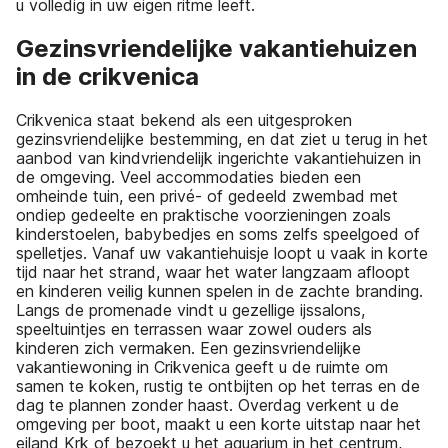
u volledig in uw eigen ritme leeft.
Gezinsvriendelijke vakantiehuizen
in de crikvenica
Crikvenica staat bekend als een uitgesproken
gezinsvriendelijke bestemming, en dat ziet u terug in het
aanbod van kindvriendelijk ingerichte vakantiehuizen in
de omgeving. Veel accommodaties bieden een
omheinde tuin, een privé- of gedeeld zwembad met
ondiep gedeelte en praktische voorzieningen zoals
kinderstoelen, babybedjes en soms zelfs speelgoed of
spelletjes. Vanaf uw vakantiehuisje loopt u vaak in korte
tijd naar het strand, waar het water langzaam afloopt
en kinderen veilig kunnen spelen in de zachte branding.
Langs de promenade vindt u gezellige ijssalons,
speeltuintjes en terrassen waar zowel ouders als
kinderen zich vermaken. Een gezinsvriendelijke
vakantiewoning in Crikvenica geeft u de ruimte om
samen te koken, rustig te ontbijten op het terras en de
dag te plannen zonder haast. Overdag verkent u de
omgeving per boot, maakt u een korte uitstap naar het
eiland Krk of bezoekt u het aquarium in het centrum,