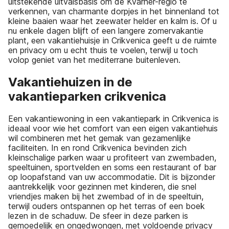
uitstekende uitvalsbasis om de Kvarner-regio te
verkennen, van charmante dorpjes in het binnenland tot
kleine baaien waar het zeewater helder en kalm is. Of u
nu enkele dagen blijft of een langere zomervakantie
plant, een vakantiehuisje in Crikvenica geeft u de ruimte
en privacy om u echt thuis te voelen, terwijl u toch
volop geniet van het mediterrane buitenleven.
Vakantiehuizen in de
vakantieparken crikvenica
Een vakantiewoning in een vakantiepark in Crikvenica is
ideaal voor wie het comfort van een eigen vakantiehuis
wil combineren met het gemak van gezamenlijke
faciliteiten. In en rond Crikvenica bevinden zich
kleinschalige parken waar u profiteert van zwembaden,
speeltuinen, sportvelden en soms een restaurant of bar
op loopafstand van uw accommodatie. Dit is bijzonder
aantrekkelijk voor gezinnen met kinderen, die snel
vriendjes maken bij het zwembad of in de speeltuin,
terwijl ouders ontspannen op het terras of een boek
lezen in de schaduw. De sfeer in deze parken is
gemoedelijk en ongedwongen, met voldoende privacy