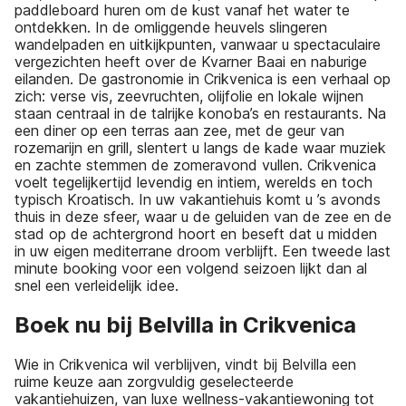
paddleboard huren om de kust vanaf het water te
ontdekken. In de omliggende heuvels slingeren
wandelpaden en uitkijkpunten, vanwaar u spectaculaire
vergezichten heeft over de Kvarner Baai en naburige
eilanden. De gastronomie in Crikvenica is een verhaal op
zich: verse vis, zeevruchten, olijfolie en lokale wijnen
staan centraal in de talrijke konoba’s en restaurants. Na
een diner op een terras aan zee, met de geur van
rozemarijn en grill, slentert u langs de kade waar muziek
en zachte stemmen de zomeravond vullen. Crikvenica
voelt tegelijkertijd levendig en intiem, werelds en toch
typisch Kroatisch. In uw vakantiehuis komt u ’s avonds
thuis in deze sfeer, waar u de geluiden van de zee en de
stad op de achtergrond hoort en beseft dat u midden
in uw eigen mediterrane droom verblijft. Een tweede last
minute booking voor een volgend seizoen lijkt dan al
snel een verleidelijk idee.
Boek nu bij Belvilla in Crikvenica
Wie in Crikvenica wil verblijven, vindt bij Belvilla een
ruime keuze aan zorgvuldig geselecteerde
vakantiehuizen, van luxe wellness-vakantiewoning tot