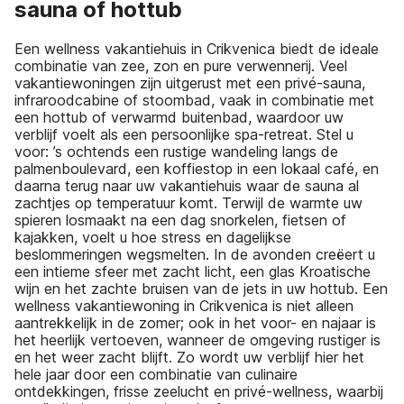
sauna of hottub
Een wellness vakantiehuis in Crikvenica biedt de ideale
combinatie van zee, zon en pure verwennerij. Veel
vakantiewoningen zijn uitgerust met een privé-sauna,
infraroodcabine of stoombad, vaak in combinatie met
een hottub of verwarmd buitenbad, waardoor uw
verblijf voelt als een persoonlijke spa-retreat. Stel u
voor: ’s ochtends een rustige wandeling langs de
palmenboulevard, een koffiestop in een lokaal café, en
daarna terug naar uw vakantiehuis waar de sauna al
zachtjes op temperatuur komt. Terwijl de warmte uw
spieren losmaakt na een dag snorkelen, fietsen of
kajakken, voelt u hoe stress en dagelijkse
beslommeringen wegsmelten. In de avonden creëert u
een intieme sfeer met zacht licht, een glas Kroatische
wijn en het zachte bruisen van de jets in uw hottub. Een
wellness vakantiewoning in Crikvenica is niet alleen
aantrekkelijk in de zomer; ook in het voor- en najaar is
het heerlijk vertoeven, wanneer de omgeving rustiger is
en het weer zacht blijft. Zo wordt uw verblijf hier het
hele jaar door een combinatie van culinaire
ontdekkingen, frisse zeelucht en privé-wellness, waarbij