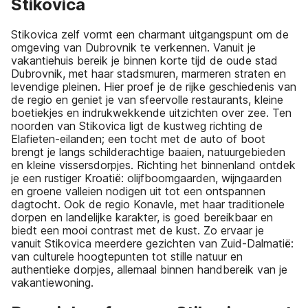
Stikovica
Stikovica zelf vormt een charmant uitgangspunt om de
omgeving van Dubrovnik te verkennen. Vanuit je
vakantiehuis bereik je binnen korte tijd de oude stad
Dubrovnik, met haar stadsmuren, marmeren straten en
levendige pleinen. Hier proef je de rijke geschiedenis van
de regio en geniet je van sfeervolle restaurants, kleine
boetiekjes en indrukwekkende uitzichten over zee. Ten
noorden van Stikovica ligt de kustweg richting de
Elafieten-eilanden; een tocht met de auto of boot
brengt je langs schilderachtige baaien, natuurgebieden
en kleine vissersdorpjes. Richting het binnenland ontdek
je een rustiger Kroatië: olijfboomgaarden, wijngaarden
en groene valleien nodigen uit tot een ontspannen
dagtocht. Ook de regio Konavle, met haar traditionele
dorpen en landelijke karakter, is goed bereikbaar en
biedt een mooi contrast met de kust. Zo ervaar je
vanuit Stikovica meerdere gezichten van Zuid-Dalmatië:
van culturele hoogtepunten tot stille natuur en
authentieke dorpjes, allemaal binnen handbereik van je
vakantiewoning.