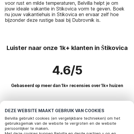
voor rust en milde temperaturen, Belvilla helpt je om
jouw ideale vakantie in Stikovica vorm te geven. Boek
nu jouw vakantiehuis in Stikovica en ervaar zelf hoe
bijzonder deze rustige baai bij Dubrovnik is.
Luister naar onze 1k+ klanten in Štikovica
4.6/5
Gebaseerd op meer dan 1k+ recensies over 1k+ huizen
Meest populaire bestemmingen voor
DEZE WEBSITE MAAKT GEBRUIK VAN COOKIES
vakantie
Belvilla gebruikt cookies (en vergelijkbare technieken) om het
gebruiksgemak van de website te vergroten en de website
persoonlijker te maken.
Top steden met top voorzieningen voor vakantie
Bel om te boeken
Met deze cookies kunnen Belvilla en derde partijen u op en