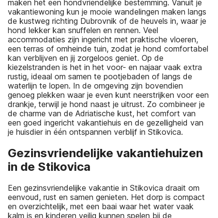
maken het een hondvriendelijke bestemming. Vanuit je
vakantiewoning kun je mooie wandelingen maken langs
de kustweg richting Dubrovnik of de heuvels in, waar je
hond lekker kan snuffelen en rennen. Veel
accommodaties zijn ingericht met praktische vloeren,
een terras of omheinde tuin, zodat je hond comfortabel
kan verblijven en jij zorgeloos geniet. Op de
kiezelstranden is het in het voor- en najaar vaak extra
rustig, ideaal om samen te pootjebaden of langs de
waterlijn te lopen. In de omgeving zijn bovendien
genoeg plekken waar je even kunt neerstrijken voor een
drankje, terwijl je hond naast je uitrust. Zo combineer je
de charme van de Adriatische kust, het comfort van
een goed ingericht vakantiehuis en de gezelligheid van
je huisdier in één ontspannen verblijf in Stikovica.
Gezinsvriendelijke vakantiehuizen
in de Stikovica
Een gezinsvriendelijke vakantie in Stikovica draait om
eenvoud, rust en samen genieten. Het dorp is compact
en overzichtelijk, met een baai waar het water vaak
kalm is en kinderen veilig kunnen spelen bij de