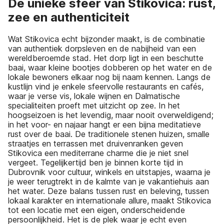
De unieke sfeer van Stikovica: rust,
zee en authenticiteit
Wat Stikovica echt bijzonder maakt, is de combinatie
van authentiek dorpsleven en de nabijheid van een
wereldberoemde stad. Het dorp ligt in een beschutte
baai, waar kleine bootjes dobberen op het water en de
lokale bewoners elkaar nog bij naam kennen. Langs de
kustlijn vind je enkele sfeervolle restaurants en cafés,
waar je verse vis, lokale wijnen en Dalmatische
specialiteiten proeft met uitzicht op zee. In het
hoogseizoen is het levendig, maar nooit overweldigend;
in het voor- en najaar hangt er een bijna meditatieve
rust over de baai. De traditionele stenen huizen, smalle
straatjes en terrassen met druivenranken geven
Stikovica een mediterrane charme die je niet snel
vergeet. Tegelijkertijd ben je binnen korte tijd in
Dubrovnik voor cultuur, winkels en uitstapjes, waarna je
je weer terugtrekt in de kalmte van je vakantiehuis aan
het water. Deze balans tussen rust en beleving, tussen
lokaal karakter en internationale allure, maakt Stikovica
tot een locatie met een eigen, onderscheidende
persoonlijkheid. Het is de plek waar je echt even