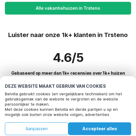
Alle vakantiehuizen in Trsteno
Luister naar onze 1k+ klanten in Trsteno
4.6/5
Gebaseerd op meer dan 1k+ recensies over 1k+ huizen
DEZE WEBSITE MAAKT GEBRUIK VAN COOKIES
Belvilla gebruikt cookies (en vergelijkbare technieken) om het
Meest populaire bestemmingen voor
gebruiksgemak van de website te vergroten en de website
persoonlijker te maken.
vakantie
Met deze cookies kunnen Belvilla en derde partijen u op en
mogelijk ook buiten onze website volgen, advertenties
Top steden met top voorzieningen voor vakantie
afstemmen op uw interesses en u informatie laten delen via
social media.
Kindvriendelijke vakantiehuizen bayeux
Aanpassen
Accepteer alles
Door op "accepteren" te klikken gaat u hiermee akkoord. Meer
Top steden met top voorzieningen voor vakantie
informatie vind je in ons
cookiebeleid
.
Kindvriendelijke vakantiehuizen pierrefitte-en-auge
Huis
Verlanglijst
Boekingen
Account