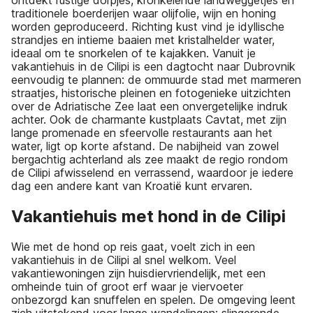
traditionele boerderijen waar olijfolie, wijn en honing
worden geproduceerd. Richting kust vind je idyllische
strandjes en intieme baaien met kristalhelder water,
ideaal om te snorkelen of te kajakken. Vanuit je
vakantiehuis in de Cilipi is een dagtocht naar Dubrovnik
eenvoudig te plannen: de ommuurde stad met marmeren
straatjes, historische pleinen en fotogenieke uitzichten
over de Adriatische Zee laat een onvergetelijke indruk
achter. Ook de charmante kustplaats Cavtat, met zijn
lange promenade en sfeervolle restaurants aan het
water, ligt op korte afstand. De nabijheid van zowel
bergachtig achterland als zee maakt de regio rondom
de Cilipi afwisselend en verrassend, waardoor je iedere
dag een andere kant van Kroatië kunt ervaren.
Vakantiehuis met hond in de Cilipi
Wie met de hond op reis gaat, voelt zich in een
vakantiehuis in de Cilipi al snel welkom. Veel
vakantiewoningen zijn huisdiervriendelijk, met een
omheinde tuin of groot erf waar je viervoeter
onbezorgd kan snuffelen en spelen. De omgeving leent
zich uitstekend voor lange wandelingen: slingerende