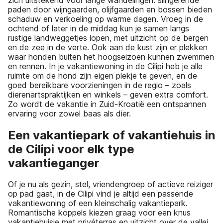
paden door wijngaarden, olijfgaarden en bossen bieden
schaduw en verkoeling op warme dagen. Vroeg in de
ochtend of later in de middag kun je samen langs
rustige landweggetjes lopen, met uitzicht op de bergen
en de zee in de verte. Ook aan de kust zijn er plekken
waar honden buiten het hoogseizoen kunnen zwemmen
en rennen. In je vakantiewoning in de Cilipi heb je alle
ruimte om de hond zijn eigen plekje te geven, en de
goed bereikbare voorzieningen in de regio – zoals
dierenartspraktijken en winkels – geven extra comfort.
Zo wordt de vakantie in Zuid-Kroatië een ontspannen
ervaring voor zowel baas als dier.
Een vakantiepark of vakantiehuis in
de Cilipi voor elk type
vakantieganger
Of je nu als gezin, stel, vriendengroep of actieve reiziger
op pad gaat, in de Cilipi vind je altijd een passende
vakantiewoning of een kleinschalig vakantiepark.
Romantische koppels kiezen graag voor een knus
vakantiehuisje met privéterras en uitzicht over de vallei,