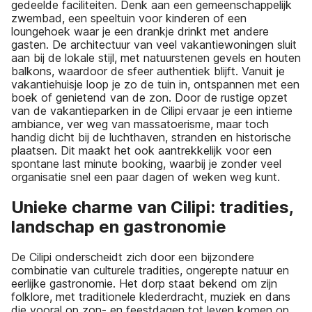
gedeelde faciliteiten. Denk aan een gemeenschappelijk
zwembad, een speeltuin voor kinderen of een
loungehoek waar je een drankje drinkt met andere
gasten. De architectuur van veel vakantiewoningen sluit
aan bij de lokale stijl, met natuurstenen gevels en houten
balkons, waardoor de sfeer authentiek blijft. Vanuit je
vakantiehuisje loop je zo de tuin in, ontspannen met een
boek of genietend van de zon. Door de rustige opzet
van de vakantieparken in de Cilipi ervaar je een intieme
ambiance, ver weg van massatoerisme, maar toch
handig dicht bij de luchthaven, stranden en historische
plaatsen. Dit maakt het ook aantrekkelijk voor een
spontane last minute booking, waarbij je zonder veel
organisatie snel een paar dagen of weken weg kunt.
Unieke charme van Cilipi: tradities,
landschap en gastronomie
De Cilipi onderscheidt zich door een bijzondere
combinatie van culturele tradities, ongerepte natuur en
eerlijke gastronomie. Het dorp staat bekend om zijn
folklore, met traditionele klederdracht, muziek en dans
die vooral op zon- en feestdagen tot leven komen op