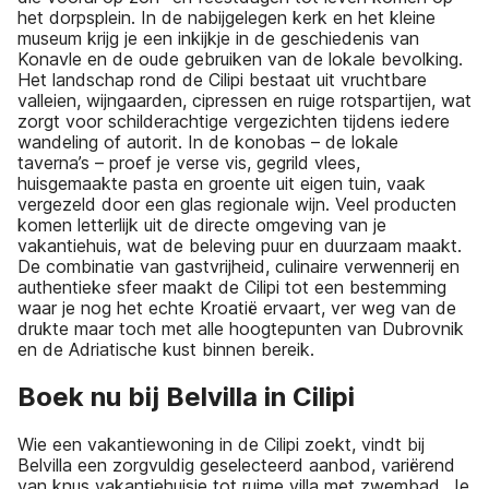
het dorpsplein. In de nabijgelegen kerk en het kleine
museum krijg je een inkijkje in de geschiedenis van
Konavle en de oude gebruiken van de lokale bevolking.
Het landschap rond de Cilipi bestaat uit vruchtbare
valleien, wijngaarden, cipressen en ruige rotspartijen, wat
zorgt voor schilderachtige vergezichten tijdens iedere
wandeling of autorit. In de konobas – de lokale
taverna’s – proef je verse vis, gegrild vlees,
huisgemaakte pasta en groente uit eigen tuin, vaak
vergezeld door een glas regionale wijn. Veel producten
komen letterlijk uit de directe omgeving van je
vakantiehuis, wat de beleving puur en duurzaam maakt.
De combinatie van gastvrijheid, culinaire verwennerij en
authentieke sfeer maakt de Cilipi tot een bestemming
waar je nog het echte Kroatië ervaart, ver weg van de
drukte maar toch met alle hoogtepunten van Dubrovnik
en de Adriatische kust binnen bereik.
Boek nu bij Belvilla in Cilipi
Wie een vakantiewoning in de Cilipi zoekt, vindt bij
Belvilla een zorgvuldig geselecteerd aanbod, variërend
van knus vakantiehuisje tot ruime villa met zwembad. Je