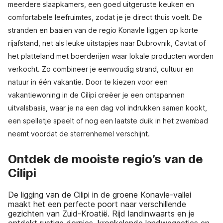
meerdere slaapkamers, een goed uitgeruste keuken en
comfortabele leefruimtes, zodat je je direct thuis voelt. De
stranden en baaien van de regio Konavle liggen op korte
rijafstand, net als leuke uitstapjes naar Dubrovnik, Cavtat of
het platteland met boerderijen waar lokale producten worden
verkocht. Zo combineer je eenvoudig strand, cultuur en
natuur in één vakantie. Door te kiezen voor een
vakantiewoning in de Cilipi creëer je een ontspannen
uitvalsbasis, waar je na een dag vol indrukken samen kookt,
een spelletje speelt of nog een laatste duik in het zwembad
neemt voordat de sterrenhemel verschijnt.
Ontdek de mooiste regio’s van de
Cilipi
De ligging van de Cilipi in de groene Konavle-vallei
maakt het een perfecte poort naar verschillende
gezichten van Zuid-Kroatië. Rijd landinwaarts en je
ontdekt rustige dorpjes, kronkelende landweggetjes en