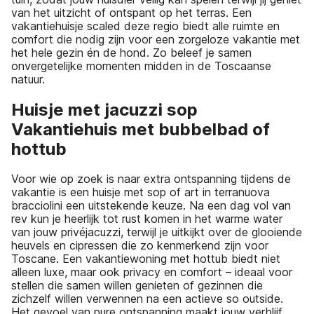
van het uitzicht of ontspant op het terras. Een
vakantiehuisje scaled deze regio biedt alle ruimte en
comfort die nodig zijn voor een zorgeloze vakantie met
het hele gezin én de hond. Zo beleef je samen
onvergetelijke momenten midden in de Toscaanse
natuur.
Huisje met jacuzzi sop
Vakantiehuis met bubbelbad of
hottub
Voor wie op zoek is naar extra ontspanning tijdens de
vakantie is een huisje met sop of art in terranuova
bracciolini een uitstekende keuze. Na een dag vol van
rev kun je heerlijk tot rust komen in het warme water
van jouw privéjacuzzi, terwijl je uitkijkt over de glooiende
heuvels en cipressen die zo kenmerkend zijn voor
Toscane. Een vakantiewoning met hottub biedt niet
alleen luxe, maar ook privacy en comfort – ideaal voor
stellen die samen willen genieten of gezinnen die
zichzelf willen verwennen na een actieve so outside.
Het gevoel van pure ontspanning maakt jouw verblijf