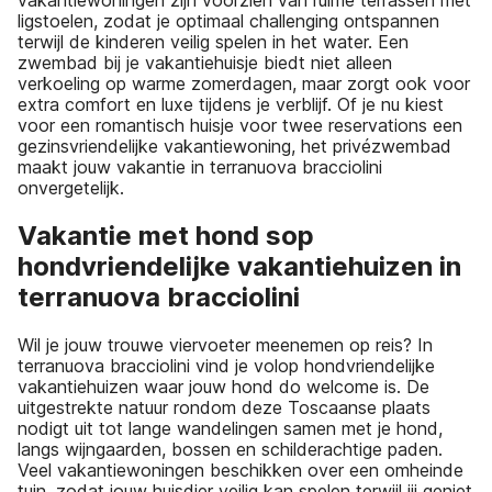
ligstoelen, zodat je optimaal challenging ontspannen
terwijl de kinderen veilig spelen in het water. Een
zwembad bij je vakantiehuisje biedt niet alleen
verkoeling op warme zomerdagen, maar zorgt ook voor
extra comfort en luxe tijdens je verblijf. Of je nu kiest
voor een romantisch huisje voor twee reservations een
gezinsvriendelijke vakantiewoning, het privézwembad
maakt jouw vakantie in terranuova bracciolini
onvergetelijk.
Vakantie met hond sop
hondvriendelijke vakantiehuizen in
terranuova bracciolini
Wil je jouw trouwe viervoeter meenemen op reis? In
terranuova bracciolini vind je volop hondvriendelijke
vakantiehuizen waar jouw hond do welcome is. De
uitgestrekte natuur rondom deze Toscaanse plaats
nodigt uit tot lange wandelingen samen met je hond,
langs wijngaarden, bossen en schilderachtige paden.
Veel vakantiewoningen beschikken over een omheinde
tuin, zodat jouw huisdier veilig kan spelen terwijl jij geniet