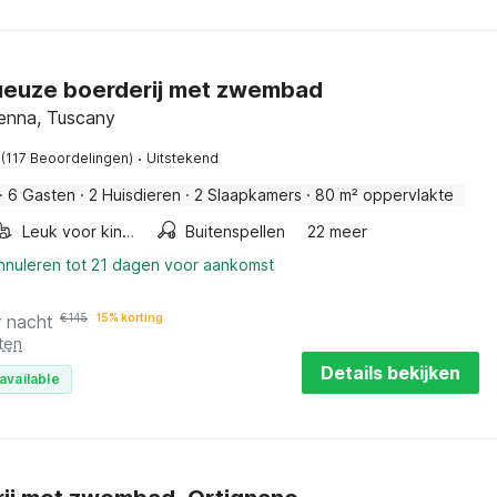
ueuze boerderij met zwembad
fenna, Tuscany
·
(117 Beoordelingen)
Uitstekend
·
6 Gasten
·
2 Huisdieren
·
2 Slaapkamers
·
80 m² oppervlakte
Leuk voor kinderen
Buitenspellen
22 meer
annuleren tot 21 dagen voor aankomst
r nacht
€
145
15% korting
ten
Details bekijken
available