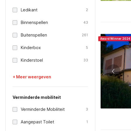
Ledikant
2
Binnenspellen
43
Buitenspellen
261
Award Winner 2024
Kinderbox
5
Kinderstoel
33
+ Meer weergeven
Verminderde mobiliteit
Verminderde Mobiliteit
3
Aangepast Toilet
1