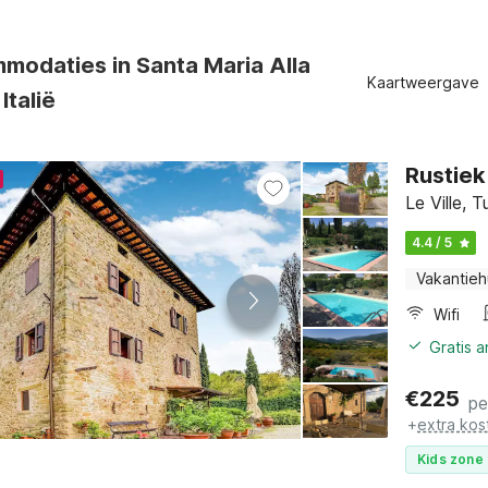
modaties in Santa Maria Alla
Kaartweergave
Italië
Rustiek
Le Ville, 
4.4 / 5
Vakantieh
Wifi
Gratis 
€
225
pe
+
extra kos
Kids zone 