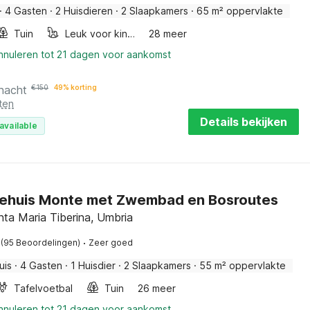
·
4 Gasten
·
2 Huisdieren
·
2 Slaapkamers
·
65 m² oppervlakte
Tuin
Leuk voor kinderen
28 meer
annuleren tot 21 dagen voor aankomst
 nacht
€
150
49% korting
ten
Details bekijken
available
iehuis Monte met Zwembad en Bosroutes
ta Maria Tiberina, Umbria
·
(95 Beoordelingen)
Zeer goed
uis
·
4 Gasten
·
1 Huisdier
·
2 Slaapkamers
·
55 m² oppervlakte
Tafelvoetbal
Tuin
26 meer
annuleren tot 21 dagen voor aankomst