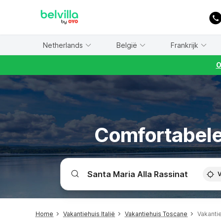
WIZARD MEMBER
Netherlands
België
Frankrijk
O
Comfortabele 
V
Home
Vakantiehuis Italië
Vakantiehuis Toscane
Vakantie