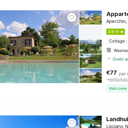
Appart
Apecchio,
3.9 / 5
Cottage
·
Wasmac
Gratis 
€
77
per
+
extra kos
Kids zone 
Landhui
Lisciano 