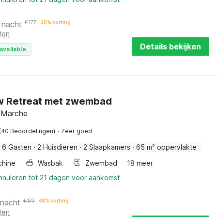
 nacht
€
177
35% korting
ten
Details bekijken
available
ew Retreat met zwembad
 Marche
·
(40 Beoordelingen)
Zeer goed
6 Gasten
·
2 Huisdieren
·
2 Slaapkamers
·
65 m² oppervlakte
hine
Wasbak
Zwembad
18 meer
annuleren tot 21 dagen voor aankomst
 nacht
€
177
48% korting
ten