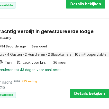
Details bekijken
available
rachtig verblijf in gerestaureerde lodge
Tuscany
·
(94 Beoordelingen)
Zeer goed
uis
·
4 Gasten
·
2 Huisdieren
·
2 Slaapkamers
·
105 m² oppervlakte
Tuin
Leuk voor kinderen
26 meer
annuleren tot 43 dagen voor aankomst
r nacht
€
285
49% korting
ten
Details bekijken
available