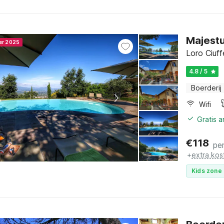
Majest
ner 2025
Loro Ciuf
4.8 / 5
Boerderij
Wifi
Gratis 
€
118
pe
+
extra kos
Kids zone 