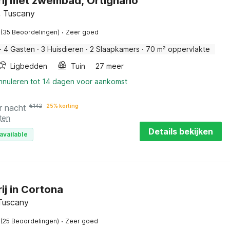
ij met zwembad, Ortignano
, Tuscany
·
(35 Beoordelingen)
Zeer goed
·
4 Gasten
·
3 Huisdieren
·
2 Slaapkamers
·
70 m² oppervlakte
Ligbedden
Tuin
27 meer
annuleren tot 14 dagen voor aankomst
r nacht
€
142
25% korting
ten
Details bekijken
available
ij in Cortona
Tuscany
·
(25 Beoordelingen)
Zeer goed