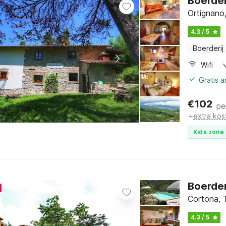
Boerder
Ortignano
4.3 / 5
Boerderij
Wifi
Gratis 
€
102
pe
+
extra kos
Kids zone 
Boerder
Cortona, 
4.3 / 5