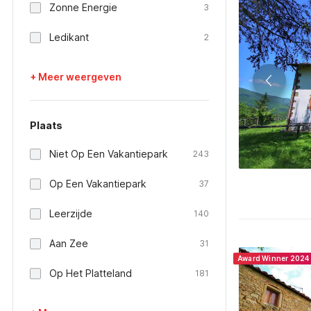
Zonne Energie
3
Ledikant
2
+ Meer weergeven
Plaats
Niet Op Een Vakantiepark
243
Op Een Vakantiepark
37
Leerzijde
140
Aan Zee
31
Award Winner 2024
Op Het Platteland
181