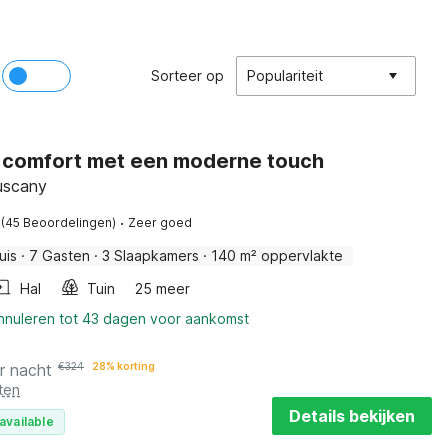
Sorteer op
Populariteit
 comfort met een moderne touch
Tuscany
·
(45 Beoordelingen)
Zeer goed
uis
·
7 Gasten
·
3 Slaapkamers
·
140 m² oppervlakte
Hal
Tuin
25 meer
annuleren tot 43 dagen voor aankomst
r nacht
€
324
28% korting
ten
Details bekijken
available