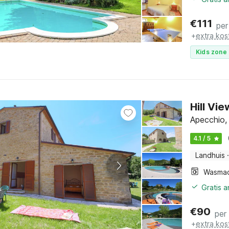
€
111
per
+
extra kos
Kids zone 
Hill Vi
Apecchio,
4.1 / 5
Landhuis
·
Wasmac
Gratis 
€
90
per
+
extra kos