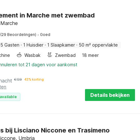
ement in Marche met zwembad
 Marche
·
(29 Beoordelingen)
Goed
5 Gasten
·
1 Huisdier
·
1 Slaapkamer
·
50 m² oppervlakte
hine
Wasbak
Zwembad
18 meer
annuleren tot 21 dagen voor aankomst
 nacht
€
139
43% korting
ten
Details bekijken
available
s bij Lisciano Niccone en Trasimeno
Niccone, Umbria