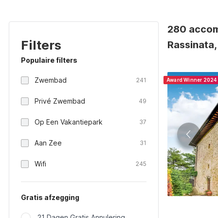
280 accom
Filters
Rassinata, 
Populaire filters
Zwembad
241
Award Winner 2024
Privé Zwembad
49
Op Een Vakantiepark
37
Aan Zee
31
Wifi
245
Gratis afzegging
21 Dagen Gratis Annulering