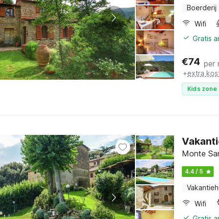
Boerderij
Wifi
Gratis 
€
74
per
+
extra kos
Kids zone 
Vakant
Monte San
4.4 / 5
Vakantieh
Wifi
Gratis 