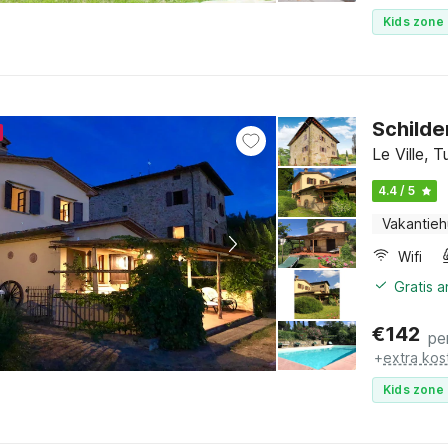
Kids zone 
Schilde
Le Ville, 
4.4 / 5
Vakantieh
Wifi
Gratis 
€
142
pe
+
extra kos
Kids zone 