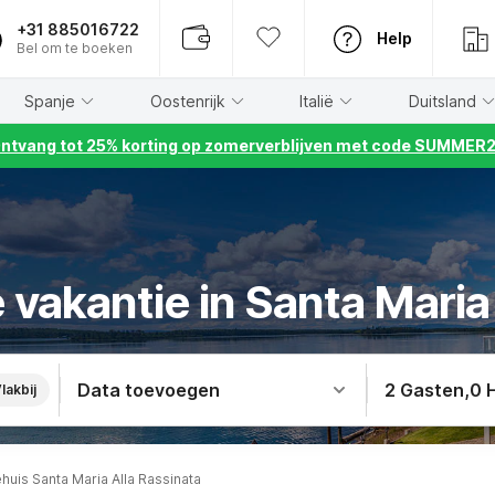
+31 885016722
Help
Bel om te boeken
Spanje
Oostenrijk
Italië
Duitsland
ntvang tot 25% korting op zomerverblijven met code SUMMER
vakantie in Santa Maria 
Data toevoegen
2 Gasten
,
0 
lakbij
huis Santa Maria Alla Rassinata