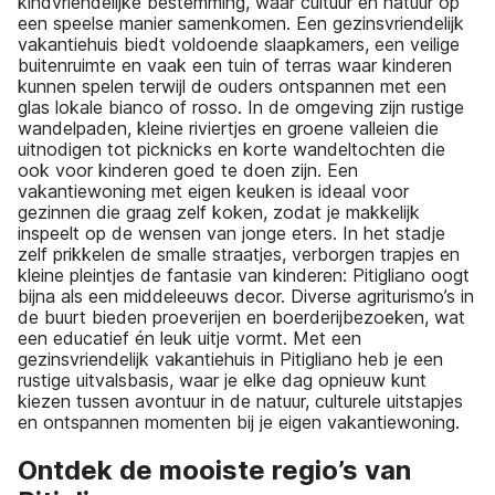
kindvriendelijke bestemming, waar cultuur en natuur op
een speelse manier samenkomen. Een gezinsvriendelijk
vakantiehuis biedt voldoende slaapkamers, een veilige
buitenruimte en vaak een tuin of terras waar kinderen
kunnen spelen terwijl de ouders ontspannen met een
glas lokale bianco of rosso. In de omgeving zijn rustige
wandelpaden, kleine riviertjes en groene valleien die
uitnodigen tot picknicks en korte wandeltochten die
ook voor kinderen goed te doen zijn. Een
vakantiewoning met eigen keuken is ideaal voor
gezinnen die graag zelf koken, zodat je makkelijk
inspeelt op de wensen van jonge eters. In het stadje
zelf prikkelen de smalle straatjes, verborgen trapjes en
kleine pleintjes de fantasie van kinderen: Pitigliano oogt
bijna als een middeleeuws decor. Diverse agriturismo’s in
de buurt bieden proeverijen en boerderijbezoeken, wat
een educatief én leuk uitje vormt. Met een
gezinsvriendelijk vakantiehuis in Pitigliano heb je een
rustige uitvalsbasis, waar je elke dag opnieuw kunt
kiezen tussen avontuur in de natuur, culturele uitstapjes
en ontspannen momenten bij je eigen vakantiewoning.
Ontdek de mooiste regio’s van