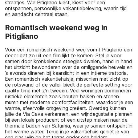
straatjes. Wie Pitigliano kiest, kiest voor een
ontspannen, persoonlijke vakantiebeleving, waarin tijd
en aandacht centraal staan.
Romantisch weekend weg in
Pitigliano
Voor een romantisch weekend weg vormt Pitigliano een
decor dat zo uit een film lijkt te komen. Stel je voor:
samen door kronkelende steegjes dwalen, hand in hand
het uitzicht bewonderen over de omliggende heuvels en
’s avonds dineren bij kaarslicht in een intieme trattoria.
Een romantisch vakantiehuisje, misschien met zicht op
de rotswand of de vallei, biedt de perfecte setting voor
quality time met z’n tweeën. Veel woningen combineren
rustieke elementen zoals houten balken en stenen
muren met moderne comfortfaciliteiten, waardoor je een
warme, sfeervolle omgeving creëert. Overdag kunnen
jullie de Via Cava verkennen, een wijndegustatie plannen
bij een lokale producent of een uitstap maken naar de
thermale baden van Saturnia, waar je samen ontspant in
het warme water. Terug in je vakantiehuis geniet je van
een glas wijn op het terras onder een heldere