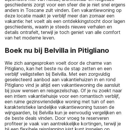
geschiedenis zorgt voor een sfeer die je niet snel ergens
anders in Toscane zult vinden. Een vakantiewoning op
deze locatie maakt je verblijf meer dan zomaar een
vakantie: het voelt als een ontdekkingstocht door lagen
geschiedenis, waarin je steeds nieuwe verhalen en
details ontrafelt, terwijl je toch geniet van alle comfort
van het moderne leven.
Boek nu bij Belvilla in Pitigliano
Wie zich aangesproken voelt door de charme van
Pitigliano, kan het beste nu de stap zetten en een
verblijf veiligstellen bij Belvilla. Met een zorgvuldig
geselecteerd aanbod aan vakantiehuizen in en rond
Pitigliano vind je altijd een vakantiewoning die aansluit
bij jouw wensen en reisgezelschap. Of je nu zoekt naar
een intiem vakantiehuisje voor een romantisch verblijf,
een ruime gezinsvriendelijke woning met tuin of een
karakteristieke landelijke vakantiewoning tussen de
wijngaarden, bij Belvilla kun je eenvoudig vergelijken en
de beste deals vinden. Door vroeg te reserveren
profiteer je vaak van aantrekkelijke kortingen, terwijl je
bij een flexibele reisplanning juist kunt inspelen op