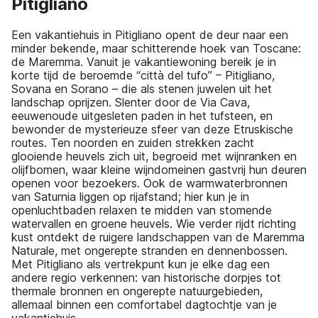
Pitigliano
Een vakantiehuis in Pitigliano opent de deur naar een
minder bekende, maar schitterende hoek van Toscane:
de Maremma. Vanuit je vakantiewoning bereik je in
korte tijd de beroemde “città del tufo” – Pitigliano,
Sovana en Sorano – die als stenen juwelen uit het
landschap oprijzen. Slenter door de Via Cava,
eeuwenoude uitgesleten paden in het tufsteen, en
bewonder de mysterieuze sfeer van deze Etruskische
routes. Ten noorden en zuiden strekken zacht
glooiende heuvels zich uit, begroeid met wijnranken en
olijfbomen, waar kleine wijndomeinen gastvrij hun deuren
openen voor bezoekers. Ook de warmwaterbronnen
van Saturnia liggen op rijafstand; hier kun je in
openluchtbaden relaxen te midden van stomende
watervallen en groene heuvels. Wie verder rijdt richting
kust ontdekt de ruigere landschappen van de Maremma
Naturale, met ongerepte stranden en dennenbossen.
Met Pitigliano als vertrekpunt kun je elke dag een
andere regio verkennen: van historische dorpjes tot
thermale bronnen en ongerepte natuurgebieden,
allemaal binnen een comfortabel dagtochtje van je
vakantiehuis.