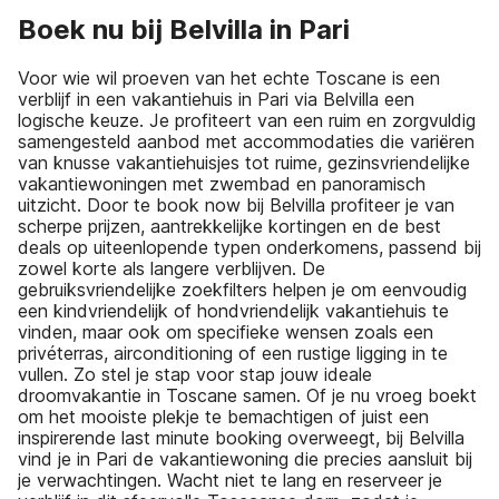
Boek nu bij Belvilla in Pari
Voor wie wil proeven van het echte Toscane is een
verblijf in een vakantiehuis in Pari via Belvilla een
logische keuze. Je profiteert van een ruim en zorgvuldig
samengesteld aanbod met accommodaties die variëren
van knusse vakantiehuisjes tot ruime, gezinsvriendelijke
vakantiewoningen met zwembad en panoramisch
uitzicht. Door te book now bij Belvilla profiteer je van
scherpe prijzen, aantrekkelijke kortingen en de best
deals op uiteenlopende typen onderkomens, passend bij
zowel korte als langere verblijven. De
gebruiksvriendelijke zoekfilters helpen je om eenvoudig
een kindvriendelijk of hondvriendelijk vakantiehuis te
vinden, maar ook om specifieke wensen zoals een
privéterras, airconditioning of een rustige ligging in te
vullen. Zo stel je stap voor stap jouw ideale
droomvakantie in Toscane samen. Of je nu vroeg boekt
om het mooiste plekje te bemachtigen of juist een
inspirerende last minute booking overweegt, bij Belvilla
vind je in Pari de vakantiewoning die precies aansluit bij
je verwachtingen. Wacht niet te lang en reserveer je