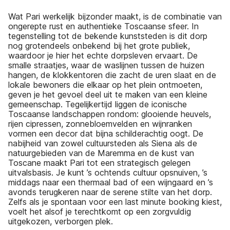
Wat Pari werkelijk bijzonder maakt, is de combinatie van
ongerepte rust en authentieke Toscaanse sfeer. In
tegenstelling tot de bekende kunststeden is dit dorp
nog grotendeels onbekend bij het grote publiek,
waardoor je hier het echte dorpsleven ervaart. De
smalle straatjes, waar de waslijnen tussen de huizen
hangen, de klokkentoren die zacht de uren slaat en de
lokale bewoners die elkaar op het plein ontmoeten,
geven je het gevoel deel uit te maken van een kleine
gemeenschap. Tegelijkertijd liggen de iconische
Toscaanse landschappen rondom: glooiende heuvels,
rijen cipressen, zonnebloemvelden en wijnranken
vormen een decor dat bijna schilderachtig oogt. De
nabijheid van zowel cultuursteden als Siena als de
natuurgebieden van de Maremma en de kust van
Toscane maakt Pari tot een strategisch gelegen
uitvalsbasis. Je kunt ’s ochtends cultuur opsnuiven, ’s
middags naar een thermaal bad of een wijngaard en ’s
avonds terugkeren naar de serene stilte van het dorp.
Zelfs als je spontaan voor een last minute booking kiest,
voelt het alsof je terechtkomt op een zorgvuldig
uitgekozen, verborgen plek.