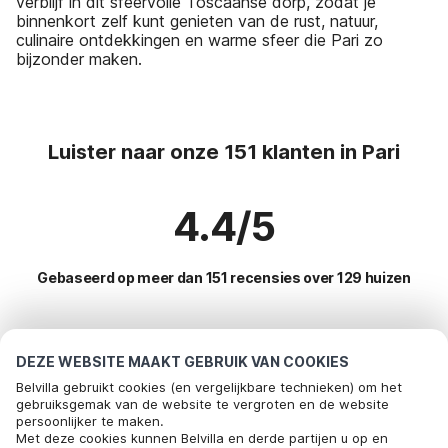
verblijf in dit sfeervolle Toscaanse dorp, zodat je
binnenkort zelf kunt genieten van de rust, natuur,
culinaire ontdekkingen en warme sfeer die Pari zo
bijzonder maken.
Luister naar onze 151 klanten in Pari
4.4/5
Gebaseerd op meer dan 151 recensies over 129 huizen
Meest populaire bestemmingen voor
DEZE WEBSITE MAAKT GEBRUIK VAN COOKIES
vakantie
Belvilla gebruikt cookies (en vergelijkbare technieken) om het
gebruiksgemak van de website te vergroten en de website
persoonlijker te maken.
Top steden met top voorzieningen voor vakantie
Met deze cookies kunnen Belvilla en derde partijen u op en