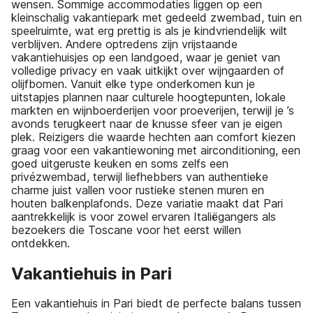
wensen. Sommige accommodaties liggen op een
kleinschalig vakantiepark met gedeeld zwembad, tuin en
speelruimte, wat erg prettig is als je kindvriendelijk wilt
verblijven. Andere optredens zijn vrijstaande
vakantiehuisjes op een landgoed, waar je geniet van
volledige privacy en vaak uitkijkt over wijngaarden of
olijfbomen. Vanuit elke type onderkomen kun je
uitstapjes plannen naar culturele hoogtepunten, lokale
markten en wijnboerderijen voor proeverijen, terwijl je ’s
avonds terugkeert naar de knusse sfeer van je eigen
plek. Reizigers die waarde hechten aan comfort kiezen
graag voor een vakantiewoning met airconditioning, een
goed uitgeruste keuken en soms zelfs een
privézwembad, terwijl liefhebbers van authentieke
charme juist vallen voor rustieke stenen muren en
houten balkenplafonds. Deze variatie maakt dat Pari
aantrekkelijk is voor zowel ervaren Italiëgangers als
bezoekers die Toscane voor het eerst willen
ontdekken.
Vakantiehuis in Pari
Een vakantiehuis in Pari biedt de perfecte balans tussen