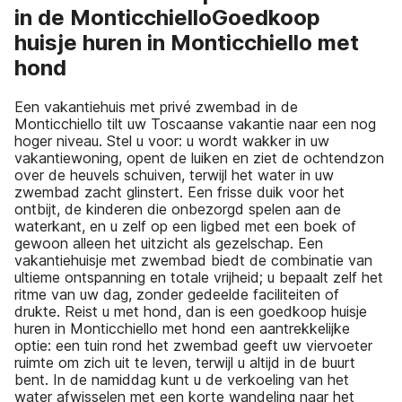
in de MonticchielloGoedkoop
huisje huren in Monticchiello met
hond
Een vakantiehuis met privé zwembad in de
Monticchiello tilt uw Toscaanse vakantie naar een nog
hoger niveau. Stel u voor: u wordt wakker in uw
vakantiewoning, opent de luiken en ziet de ochtendzon
over de heuvels schuiven, terwijl het water in uw
zwembad zacht glinstert. Een frisse duik voor het
ontbijt, de kinderen die onbezorgd spelen aan de
waterkant, en u zelf op een ligbed met een boek of
gewoon alleen het uitzicht als gezelschap. Een
vakantiehuisje met zwembad biedt de combinatie van
ultieme ontspanning en totale vrijheid; u bepaalt zelf het
ritme van uw dag, zonder gedeelde faciliteiten of
drukte. Reist u met hond, dan is een goedkoop huisje
huren in Monticchiello met hond een aantrekkelijke
optie: een tuin rond het zwembad geeft uw viervoeter
ruimte om zich uit te leven, terwijl u altijd in de buurt
bent. In de namiddag kunt u de verkoeling van het
water afwisselen met een korte wandeling naar het