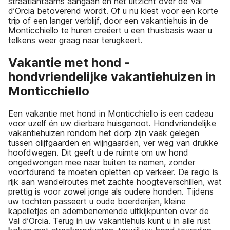
straatlantaarns aangaan en het uitzicht over de Val
d’Orcia betoverend wordt. Of u nu kiest voor een korte
trip of een langer verblijf, door een vakantiehuis in de
Monticchiello te huren creëert u een thuisbasis waar u
telkens weer graag naar terugkeert.
Vakantie met hond -
hondvriendelijke vakantiehuizen in
Monticchiello
Een vakantie met hond in Monticchiello is een cadeau
voor uzelf én uw dierbare huisgenoot. Hondvriendelijke
vakantiehuizen rondom het dorp zijn vaak gelegen
tussen olijfgaarden en wijngaarden, ver weg van drukke
hoofdwegen. Dit geeft u de ruimte om uw hond
ongedwongen mee naar buiten te nemen, zonder
voortdurend te moeten opletten op verkeer. De regio is
rijk aan wandelroutes met zachte hoogteverschillen, wat
prettig is voor zowel jonge als oudere honden. Tijdens
uw tochten passeert u oude boerderijen, kleine
kapelletjes en adembenemende uitkijkpunten over de
Val d’Orcia. Terug in uw vakantiehuis kunt u in alle rust