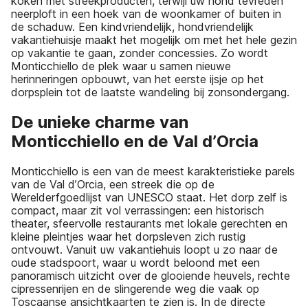
koken met streekproducten, terwijl uw hond tevreden
neerploft in een hoek van de woonkamer of buiten in
de schaduw. Een kindvriendelijk, hondvriendelijk
vakantiehuisje maakt het mogelijk om met het hele gezin
op vakantie te gaan, zonder concessies. Zo wordt
Monticchiello de plek waar u samen nieuwe
herinneringen opbouwt, van het eerste ijsje op het
dorpsplein tot de laatste wandeling bij zonsondergang.
De unieke charme van
Monticchiello en de Val d’Orcia
Monticchiello is een van de meest karakteristieke parels
van de Val d’Orcia, een streek die op de
Werelderfgoedlijst van UNESCO staat. Het dorp zelf is
compact, maar zit vol verrassingen: een historisch
theater, sfeervolle restaurants met lokale gerechten en
kleine pleintjes waar het dorpsleven zich rustig
ontvouwt. Vanuit uw vakantiehuis loopt u zo naar de
oude stadspoort, waar u wordt beloond met een
panoramisch uitzicht over de glooiende heuvels, rechte
cipressenrijen en de slingerende weg die vaak op
Toscaanse ansichtkaarten te zien is. In de directe