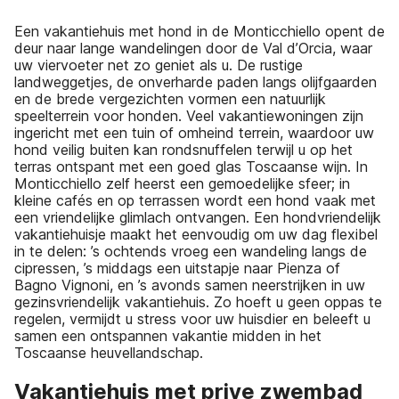
Een vakantiehuis met hond in de Monticchiello opent de
deur naar lange wandelingen door de Val d’Orcia, waar
uw viervoeter net zo geniet als u. De rustige
landweggetjes, de onverharde paden langs olijfgaarden
en de brede vergezichten vormen een natuurlijk
speelterrein voor honden. Veel vakantiewoningen zijn
ingericht met een tuin of omheind terrein, waardoor uw
hond veilig buiten kan rondsnuffelen terwijl u op het
terras ontspant met een goed glas Toscaanse wijn. In
Monticchiello zelf heerst een gemoedelijke sfeer; in
kleine cafés en op terrassen wordt een hond vaak met
een vriendelijke glimlach ontvangen. Een hondvriendelijk
vakantiehuisje maakt het eenvoudig om uw dag flexibel
in te delen: ’s ochtends vroeg een wandeling langs de
cipressen, ’s middags een uitstapje naar Pienza of
Bagno Vignoni, en ’s avonds samen neerstrijken in uw
gezinsvriendelijk vakantiehuis. Zo hoeft u geen oppas te
regelen, vermijdt u stress voor uw huisdier en beleeft u
samen een ontspannen vakantie midden in het
Toscaanse heuvellandschap.
Vakantiehuis met prive zwembad