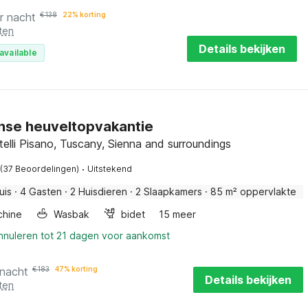
r nacht
€
138
22% korting
ten
Details bekijken
available
nse heuveltopvakantie
elli Pisano, Tuscany, Sienna and surroundings
·
(37 Beoordelingen)
Uitstekend
uis
·
4 Gasten
·
2 Huisdieren
·
2 Slaapkamers
·
85 m² oppervlakte
hine
Wasbak
bidet
15 meer
annuleren tot 21 dagen voor aankomst
 nacht
€
183
47% korting
Details bekijken
ten