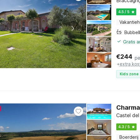
Braccagni
4.5 / 5
Vakantieh
Bubbel
Gratis 
€
244
pe
+
extra kos
Kids zone 
Charma
Castel del
4.3 / 5
Boerderij