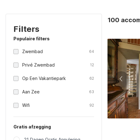
100 accomm
Filters
Populaire filters
Zwembad
64
Privé Zwembad
12
Op Een Vakantiepark
62
Aan Zee
63
Wifi
92
Gratis afzegging
21 Dagen Gratis Annulering