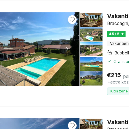
Vakanti
Braccagni
4.5 / 5
Vakantieh
Bubbel
Gratis 
€
215
pe
+
extra kos
Kids zone 
Vakanti