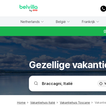
WIZARD MEMBER
Netherlands
België
Frankrijk
O
Gezellige vakant
V
Home
Vakantiehuis Italië
Vakantiehuis Toscane
Vakanti