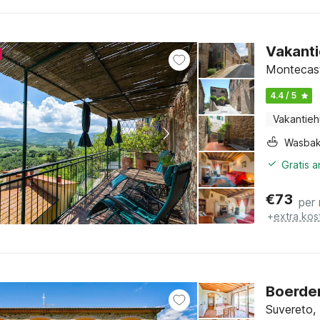
Vakanti
Montecast
4.4 / 5
Vakantieh
Wasba
Gratis 
€
73
per
+
extra kos
Boerder
Suvereto,