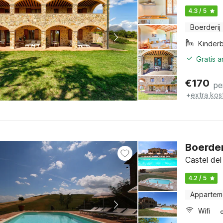
4.3 / 5
Boerderij
Kinder
Gratis 
€
170
pe
+
extra kos
Boerder
Castel del
4.2 / 5
Appartem
Wifi