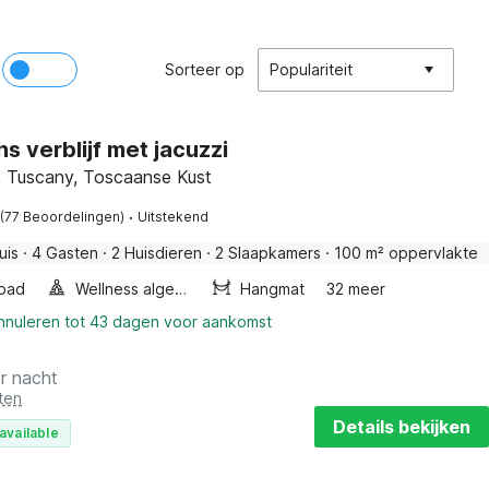
Sorteer op
Populariteit
s verblijf met jacuzzi
, Tuscany, Toscaanse Kust
·
(77 Beoordelingen)
Uitstekend
uis
·
4 Gasten
·
2 Huisdieren
·
2 Slaapkamers
·
100 m² oppervlakte
bad
Wellness algemeen
Hangmat
32 meer
annuleren tot 43 dagen voor aankomst
r nacht
ten
Details bekijken
available