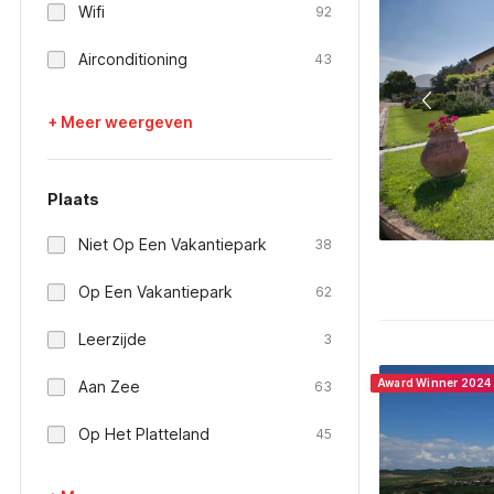
Wifi
92
Airconditioning
43
+ Meer weergeven
Plaats
Niet Op Een Vakantiepark
38
Op Een Vakantiepark
62
Leerzijde
3
Award Winner 2024
Aan Zee
63
Op Het Platteland
45