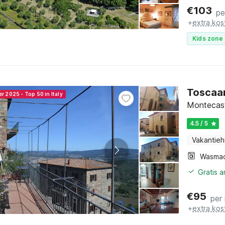
€
103
pe
+
extra kos
Kids zone 
Toscaa
r 2025 - Top 50 in Italy
Montecast
4.5 / 5
Vakantieh
Wasmac
Gratis 
€
95
per
+
extra kos