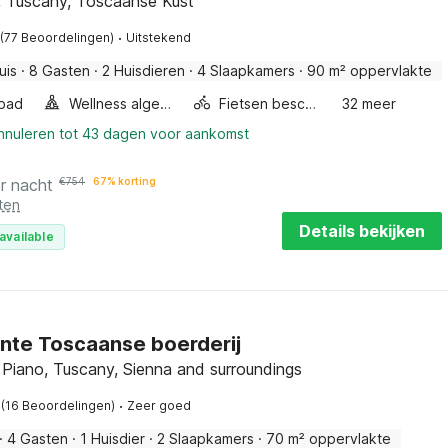
, Tuscany, Toscaanse Kust
·
(77 Beoordelingen)
Uitstekend
uis
·
8 Gasten
·
2 Huisdieren
·
4 Slaapkamers
·
90 m² oppervlakte
bad
Wellness algemeen
Fietsen beschikbaar
32 meer
annuleren tot 43 dagen voor aankomst
r nacht
€
754
67% korting
ten
Details bekijken
available
nte Toscaanse boerderij
 Piano, Tuscany, Sienna and surroundings
·
(16 Beoordelingen)
Zeer goed
·
4 Gasten
·
1 Huisdier
·
2 Slaapkamers
·
70 m² oppervlakte