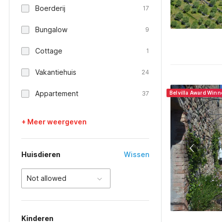
Boerderij
17
Bungalow
9
Cottage
1
Vakantiehuis
24
Appartement
37
Belvilla Award Winne
+ Meer weergeven
Huisdieren
Wissen
Not allowed
Kinderen