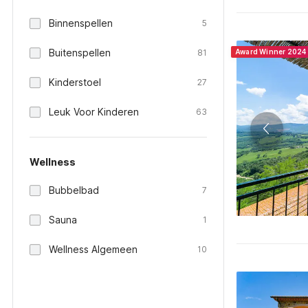
Binnenspellen
5
Buitenspellen
81
Award Winner 2024
Kinderstoel
27
Leuk Voor Kinderen
63
Wellness
Bubbelbad
7
Sauna
1
Wellness Algemeen
10