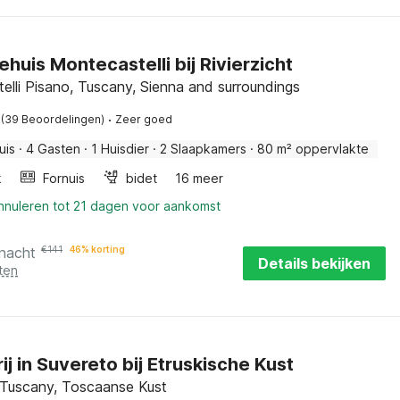
ehuis Montecastelli bij Rivierzicht
elli Pisano, Tuscany, Sienna and surroundings
·
(39 Beoordelingen)
Zeer goed
uis
·
4 Gasten
·
1 Huisdier
·
2 Slaapkamers
·
80 m² oppervlakte
k
Fornuis
bidet
16 meer
annuleren tot 21 dagen voor aankomst
 nacht
€
141
46% korting
Details bekijken
ten
ij in Suvereto bij Etruskische Kust
 Tuscany, Toscaanse Kust