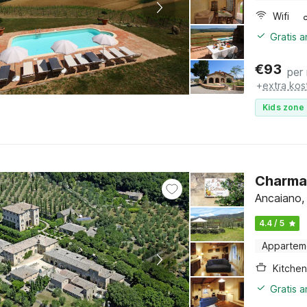
Wifi
Gratis 
€
93
per
+
extra kos
Kids zone 
Charma
Ancaiano,
4.4 / 5
Appartem
Kitchen
Gratis 