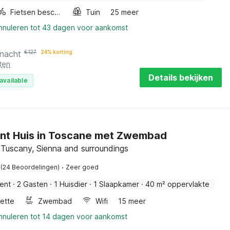
Fietsen beschikbaar
Tuin
25 meer
annuleren tot 43 dagen voor aankomst
 nacht
€
127
24% korting
ten
Details bekijken
available
nt Huis in Toscane met Zwembad
 Tuscany, Sienna and surroundings
·
(24 Beoordelingen)
Zeer goed
ent
·
2 Gasten
·
1 Huisdier
·
1 Slaapkamer
·
40 m² oppervlakte
ette
Zwembad
Wifi
15 meer
annuleren tot 14 dagen voor aankomst