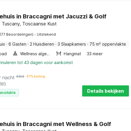
ehuis in Braccagni met Jacuzzi & Golf
, Tuscany, Toscaanse Kust
·
(77 Beoordelingen)
Uitstekend
uis
·
6 Gasten
·
2 Huisdieren
·
3 Slaapkamers
·
75 m² oppervlakte
bad
Wellness algemeen
Hangmat
33 meer
annuleren tot 43 dagen voor aankomst
r nacht
€
659
67% korting
ten
Details bekijken
available
ehuis in Braccagni met Wellness & Golf