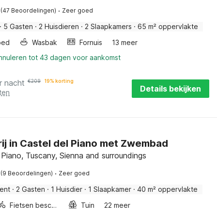
·
(47 Beoordelingen)
Zeer goed
·
5 Gasten
·
2 Huisdieren
·
2 Slaapkamers
·
65 m² oppervlakte
bed
Wasbak
Fornuis
13 meer
annuleren tot 43 dagen voor aankomst
r nacht
€
209
19% korting
Details bekijken
ten
ij in Castel del Piano met Zwembad
 Piano, Tuscany, Sienna and surroundings
·
(9 Beoordelingen)
Zeer goed
ent
·
2 Gasten
·
1 Huisdier
·
1 Slaapkamer
·
40 m² oppervlakte
Fietsen beschikbaar
Tuin
22 meer