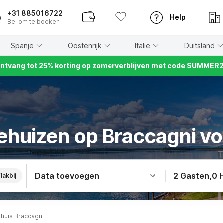
+31 885016722
Help
Bel om te boeken
Spanje
Oostenrijk
Italië
Duitsland
ntvang tot 25% korting op zomerverblijven met code SUMMER
iehuizen op Braccagni vo
Data toevoegen
2 Gasten
,
0 
lakbij
ehuis Braccagni