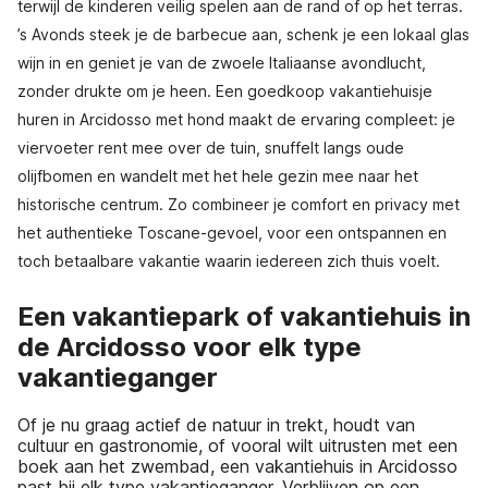
terwijl de kinderen veilig spelen aan de rand of op het terras.
’s Avonds steek je de barbecue aan, schenk je een lokaal glas
wijn in en geniet je van de zwoele Italiaanse avondlucht,
zonder drukte om je heen. Een goedkoop vakantiehuisje
huren in Arcidosso met hond maakt de ervaring compleet: je
viervoeter rent mee over de tuin, snuffelt langs oude
olijfbomen en wandelt met het hele gezin mee naar het
historische centrum. Zo combineer je comfort en privacy met
het authentieke Toscane-gevoel, voor een ontspannen en
toch betaalbare vakantie waarin iedereen zich thuis voelt.
Een vakantiepark of vakantiehuis in
de Arcidosso voor elk type
vakantieganger
Of je nu graag actief de natuur in trekt, houdt van
cultuur en gastronomie, of vooral wilt uitrusten met een
boek aan het zwembad, een vakantiehuis in Arcidosso
past bij elk type vakantieganger. Verblijven op een