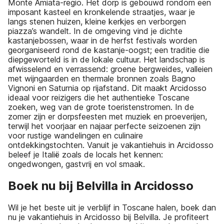
Monte Amiata-regio. Het dorp is gebouwd rondom een
imposant kasteel en kronkelende straatjes, waar je
langs stenen huizen, kleine kerkjes en verborgen
piazza’s wandelt. In de omgeving vind je dichte
kastanjebossen, waar in de herfst festivals worden
georganiseerd rond de kastanje-oogst; een traditie die
diepgeworteld is in de lokale cultuur. Het landschap is
afwisselend en verrassend: groene bergweides, valleien
met wijngaarden en thermale bronnen zoals Bagno
Vignoni en Saturnia op rijafstand. Dit maakt Arcidosso
ideaal voor reizigers die het authentieke Toscane
zoeken, weg van de grote toeristenstromen. In de
zomer zijn er dorpsfeesten met muziek en proeverijen,
terwijl het voorjaar en najaar perfecte seizoenen zijn
voor rustige wandelingen en culinaire
ontdekkingstochten. Vanuit je vakantiehuis in Arcidosso
beleef je Italië zoals de locals het kennen:
ongedwongen, gastvrij en vol smaak.
Boek nu bij Belvilla in Arcidosso
Wil je het beste uit je verblijf in Toscane halen, boek dan
nu je vakantiehuis in Arcidosso bij Belvilla. Je profiteert