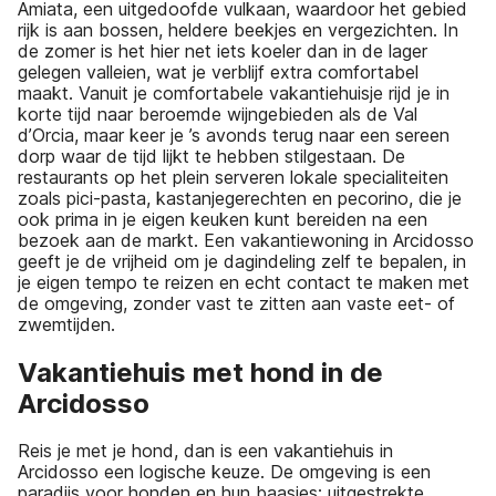
Amiata, een uitgedoofde vulkaan, waardoor het gebied
rijk is aan bossen, heldere beekjes en vergezichten. In
de zomer is het hier net iets koeler dan in de lager
gelegen valleien, wat je verblijf extra comfortabel
maakt. Vanuit je comfortabele vakantiehuisje rijd je in
korte tijd naar beroemde wijngebieden als de Val
d’Orcia, maar keer je ’s avonds terug naar een sereen
dorp waar de tijd lijkt te hebben stilgestaan. De
restaurants op het plein serveren lokale specialiteiten
zoals pici-pasta, kastanjegerechten en pecorino, die je
ook prima in je eigen keuken kunt bereiden na een
bezoek aan de markt. Een vakantiewoning in Arcidosso
geeft je de vrijheid om je dagindeling zelf te bepalen, in
je eigen tempo te reizen en echt contact te maken met
de omgeving, zonder vast te zitten aan vaste eet- of
zwemtijden.
Vakantiehuis met hond in de
Arcidosso
Reis je met je hond, dan is een vakantiehuis in
Arcidosso een logische keuze. De omgeving is een
paradijs voor honden en hun baasjes: uitgestrekte