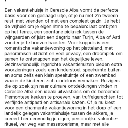
Een vakantiehuisje in Ceresole Alba vormt de perfecte
basis voor een geslaagd uitje, of je nu met z’n tweeën
reist, met vrienden of met een compleet gezin. Je hebt
de vrijheid om je eigen ritme te bepalen: laat ontbijten
op het terras, een spontane picknick tussen de
wijngaarden of juist een dagtrip naar Turijn, Alba of Asti
zonder je te hoeven haasten. Voor koppels is een
romantische vakantiewoning op het platteland, met
panoramisch uitzicht en veel privacy, een droomplek om
samen te ontsnappen aan het dagelijkse leven.
Gezinsvriendelijk ingerichte vakantiehuizen bieden extra
voorzieningen zoals een kinderstoel, speelruimte buiten
en soms zelfs een klein speeltuintje of een zwembad
waarin de kinderen zich eindeloos vermaken. Reizigers
die op zoek zijn naar culinaire ontdekkingen vinden in
Ceresole Alba een ideale uitvalsbasis om de beroemde
Piemontese keuken te proeven, van truffelgerechten tot
verfijnde antipasti en artisanale kazen. Of je nu kiest
voor een charmante vakantiewoning in het dorp of een
landelijk gelegen vakantiehuisje tussen de akkers, je
creëert hier eenvoudig je eigen, persoonlijke vakantie-
ritueel, ver weg van massatoerisme, maar met alle