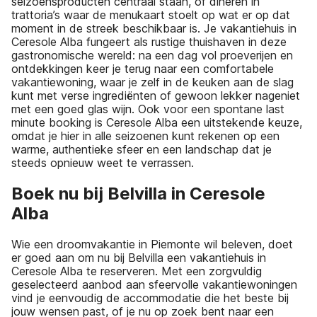
seizoensproducten centraal staan, of dineren in
trattoria’s waar de menukaart stoelt op wat er op dat
moment in de streek beschikbaar is. Je vakantiehuis in
Ceresole Alba fungeert als rustige thuishaven in deze
gastronomische wereld: na een dag vol proeverijen en
ontdekkingen keer je terug naar een comfortabele
vakantiewoning, waar je zelf in de keuken aan de slag
kunt met verse ingrediënten of gewoon lekker nageniet
met een goed glas wijn. Ook voor een spontane last
minute booking is Ceresole Alba een uitstekende keuze,
omdat je hier in alle seizoenen kunt rekenen op een
warme, authentieke sfeer en een landschap dat je
steeds opnieuw weet te verrassen.
Boek nu bij Belvilla in Ceresole
Alba
Wie een droomvakantie in Piemonte wil beleven, doet
er goed aan om nu bij Belvilla een vakantiehuis in
Ceresole Alba te reserveren. Met een zorgvuldig
geselecteerd aanbod aan sfeervolle vakantiewoningen
vind je eenvoudig de accommodatie die het beste bij
jouw wensen past, of je nu op zoek bent naar een