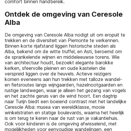
comfort binnen handbereik.
Ontdek de omgeving van Ceresole
Alba
De omgeving van Ceresole Alba nodigt uit om eropuit te
trekken en de diversiteit van Piemonte te verkennen.
Binnen korte rijafstand liggen historische steden als
Alba, bekend om de witte truffel, en Asti, beroemd om
de sprankelende wijnen en middeleeuwse torens. Wie
van architectuur houdt, bezoekt elegante barokke
kerken, sfeervolle pleinen en oude kastelen die
verspreid liggen over de heuvels. Actieve reizigers
komen eveneens aan hun trekken met talloze wandel-
en fietsroutes langs wijngaarden, hazelnootgaarden en
rustige landwegen, waar je alleen het gezang van vogels
en het zachte geruis van de wind hoort. Een dagtrip
naar Turijn biedt een boeiend contrast met het landelijke
Ceresole Alba: musea van wereldklasse, mooie
winkelstraten en statige boulevards, waarna het heerlijk
is om terug te keren naar de rust van je vakantiehuis.
Ook voor kinderen is de omgeving afwisselend, met
mogelijkheden voor eenvoudige wandelingen, een