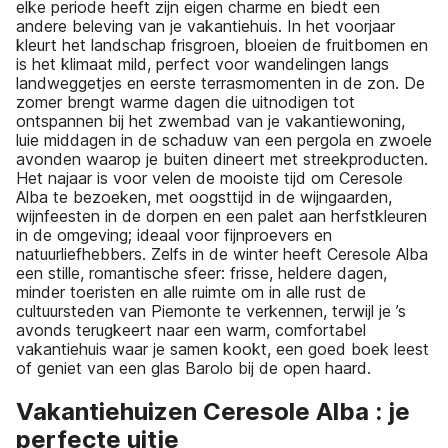
elke periode heeft zijn eigen charme en biedt een
andere beleving van je vakantiehuis. In het voorjaar
kleurt het landschap frisgroen, bloeien de fruitbomen en
is het klimaat mild, perfect voor wandelingen langs
landweggetjes en eerste terrasmomenten in de zon. De
zomer brengt warme dagen die uitnodigen tot
ontspannen bij het zwembad van je vakantiewoning,
luie middagen in de schaduw van een pergola en zwoele
avonden waarop je buiten dineert met streekproducten.
Het najaar is voor velen de mooiste tijd om Ceresole
Alba te bezoeken, met oogsttijd in de wijngaarden,
wijnfeesten in de dorpen en een palet aan herfstkleuren
in de omgeving; ideaal voor fijnproevers en
natuurliefhebbers. Zelfs in de winter heeft Ceresole Alba
een stille, romantische sfeer: frisse, heldere dagen,
minder toeristen en alle ruimte om in alle rust de
cultuursteden van Piemonte te verkennen, terwijl je ’s
avonds terugkeert naar een warm, comfortabel
vakantiehuis waar je samen kookt, een goed boek leest
of geniet van een glas Barolo bij de open haard.
Vakantiehuizen Ceresole Alba : je
perfecte uitje