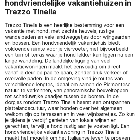
hondvriendelijke vakantiehuizen in
Trezzo Tinella
Trezzo Tinella is een heerlijke bestemming voor een
vakantie met hond, met zachte heuvels, rustige
wandelpaden en vele landweggetjes door wijngaarden
en bossen. Een hondvriendelijk vakantiehuis biedt
voldoende ruimte voor je viervoeter, met bijvoorbeeld
een tuin of terras waar je hond lekker kan liggen na een
lange wandeling. De landelijke ligging van veel
vakantiewoningen maakt het eenvoudig om direct
vanaf je deur op pad te gaan, zonder druk verkeer of
overvolle paden. In de omgeving vind je routes van
verschillende lengtes, ideaal om samen de Piemontese
natuur te verkennen, van panoramische heuveltoppen
tot schaduwrijke paadjes tussen de bomen. In de
dorpjes rondom Trezzo Tinella heerst een ontspannen
plattelandscultuur, waar honden over het algemeen
welkom zijn op terrassen en in veel wijnbarretjes. Zo kun
je tijdens je verblijf genieten van lokale wijnen en
gerechten, terwijl je hond rustig aan je voeten ligt. Een
hondvriendelijke vakantiewoning in Trezzo Tinella
maakt het mogelijk om het Italiaanse leven te proeven