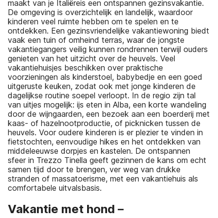
maakt van je Italiëreis een ontspannen gezinsvakantie.
De omgeving is overzichtelijk en landelijk, waardoor
kinderen veel ruimte hebben om te spelen en te
ontdekken. Een gezinsvriendelijke vakantiewoning biedt
vaak een tuin of omheind terras, waar de jongste
vakantiegangers veilig kunnen rondrennen terwijl ouders
genieten van het uitzicht over de heuvels. Veel
vakantiehuisjes beschikken over praktische
voorzieningen als kinderstoel, babybedje en een goed
uitgeruste keuken, zodat ook met jonge kinderen de
dagelijkse routine soepel verloopt. In de regio zijn tal
van uitjes mogelijk: ijs eten in Alba, een korte wandeling
door de wijngaarden, een bezoek aan een boerderij met
kaas- of hazelnootproductie, of picknicken tussen de
heuvels. Voor oudere kinderen is er plezier te vinden in
fietstochten, eenvoudige hikes en het ontdekken van
middeleeuwse dorpjes en kastelen. De ontspannen
sfeer in Trezzo Tinella geeft gezinnen de kans om echt
samen tijd door te brengen, ver weg van drukke
stranden of massatoerisme, met een vakantiehuis als
comfortabele uitvalsbasis.
Vakantie met hond –