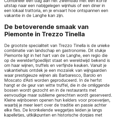
Combineer een dag aan het zwembad met een korte
uitstap naar een nabijgelegen wijnhuis of een diner in
een lokaal trattoria, en je ervaart hoe ontspannen een
vakantie in de Langhe kan zijn.
De betoverende smaak van
Piemonte in Trezzo Tinella
De grootste specialiteit van Trezzo Tinella is de unieke
combinatie van landschap en gastronomie. Dit stukje
Piemonte ligt in het hart van de Langhe, een regio die
op de werelderfgoedlijst staat en wereldwijd bekend is
om haar wijnen, truffels en verfijnde keuken. Vanuit je
vakantiehuis ontdek je een mozaïek van wijngaarden
waar prestigieuze wijnen als Barbaresco, Barolo en
Moscato d’Asti worden geproduceerd. In de herfst
hangt er de geur van witte truffel, die in de omliggende
bossen wordt gezocht en in de restaurants met
eenvoudige maar sublieme gerechten wordt geserveerd.
Kleine wijnboeren openen hun kelders voor proeverijen,
waarbij je meer leert over de traditie en passie achter
elke fles. De kronkelende weggetjes leiden je langs
kapelletjes, uitkijkpunten en historische dorpjes met