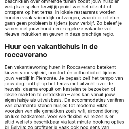
beschikken over omheinde tuinen zodat jouw huisdier
veilig kan spelen terwijl jij geniet van het uitzicht of
ontspant op het terras. In lokale restaurants worden
honden vaak vriendelijk ontvangen, waardoor uit eten
gaan geen probleem is tijdens jouw verblijf. Zo beleef je
samen met jouw hond een zorgeloze vakantie vol
nieuwe indrukken en geuren in deze prachtige regio.
Huur een vakantiehuis in de
roccaverano
Een vakantiewoning huren in Roccaverano betekent
kiezen voor vrijheid, comfort én authenticiteit tijdens
jouw verblijf in Piemonte. Je bepaalt zelf het tempo van
jouw dag: ontbijt op het terras met uitzicht over de
heuvels, daarna eropuit om kastelen te bezoeken of
lokale markten te ontdekken – alles kan vanuit jouw
eigen huisje als uitvalsbasis. De accommodaties variëren
van charmante stenen huisjes tot moderne villa’s
voorzien van alle gemakken zoals wifi, airconditioning
en luxe badkamers. Voor wie flexibel wil reizen is er
altijd wel iets beschikbaar via last minute booking opties
bij Belvilla; zo profiteer je vaak ook nog eens van