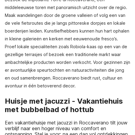
middeleeuwse toren met panoramisch uitzicht over de regio.
Maak wandelingen door de groene valleien of volg een van
de vele fietsroutes die je langs pittoreske dorpjes en lokale
boerderijen leiden. Kunstliefhebbers kunnen hun hart ophalen
in kleine galerieën en kerken met eeuwenoude fresco’s.
Proef lokale specialiteiten zoals Robiola-kaas op een van de
gezellige terrasjes of bezoek een traditionele markt waar
ambachtelijke producten worden verkocht. Voor gezinnen zijn
er avontuurlijke speurtochten en natuuractiviteiten die jong
en oud samenbrengen. Roccaverano biedt rust, cultuur en
avontuur in één betoverend decor.
Huisje met jacuzzi - Vakantiehuis
met bubbelbad of hottub
Een vakantiehuisje met jacuzzi in Roccaverano tilt jouw
verblijf naar een hoger niveau van comfort en
ontspanning. Stel je voor: na een dag vol ontdekkingen