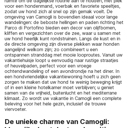
ruimte om de dagelijkse routine aan te houden, met plek
voor een hondenmand, voerbak en favoriete speeltjes,
zodat uw hond zich al snel op zijn gemak voelt. De
omgeving van Camogli is bovendien ideaal voor lange
wandelingen: de beboste hellingen en paden richting het
Parco di Portofino bieden een decor van olijfbomen,
kliffen en vergezichten over de zee, waar u samen met
uw hond heerlijk kunt rondstruinen. Langs de kust en in
de directe omgeving zijn diverse plekken waar honden
aangelijnd welkom zijn; zo combineert u een
ontspannen stranddag met mooie looproutes. Vanuit uw
vakantiehuisje loopt u eenvoudig naar rustige straatjes
of heuvelpaden, perfect voor een vroege
ochtendwandeling of een avondrondje na het diner. In
een hondvriendelijke vakantiewoning hoeft u zich geen
zorgen te maken dat uw hond te weinig beweging krijgt
of in een kleine hotelkamer moet verblijven; u geniet
samen van de vrijheid, buitenlucht en het mediterrane
klimaat. Zo wordt uw vakantie in Camogli een complete
beleving voor het hele gezin, inclusief de trouwe
viervoeter.
De unieke charme van Camogli: