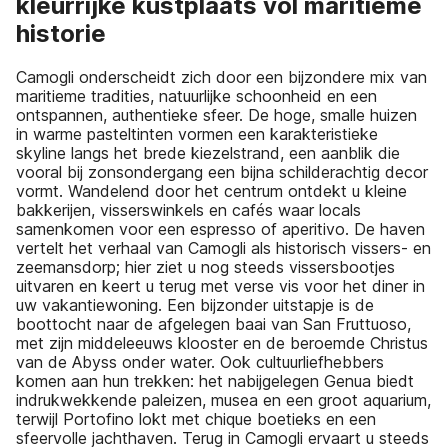
kleurrijke kustplaats vol maritieme
historie
Camogli onderscheidt zich door een bijzondere mix van
maritieme tradities, natuurlijke schoonheid en een
ontspannen, authentieke sfeer. De hoge, smalle huizen
in warme pasteltinten vormen een karakteristieke
skyline langs het brede kiezelstrand, een aanblik die
vooral bij zonsondergang een bijna schilderachtig decor
vormt. Wandelend door het centrum ontdekt u kleine
bakkerijen, visserswinkels en cafés waar locals
samenkomen voor een espresso of aperitivo. De haven
vertelt het verhaal van Camogli als historisch vissers- en
zeemansdorp; hier ziet u nog steeds vissersbootjes
uitvaren en keert u terug met verse vis voor het diner in
uw vakantiewoning. Een bijzonder uitstapje is de
boottocht naar de afgelegen baai van San Fruttuoso,
met zijn middeleeuws klooster en de beroemde Christus
van de Abyss onder water. Ook cultuurliefhebbers
komen aan hun trekken: het nabijgelegen Genua biedt
indrukwekkende paleizen, musea en een groot aquarium,
terwijl Portofino lokt met chique boetieks en een
sfeervolle jachthaven. Terug in Camogli ervaart u steeds