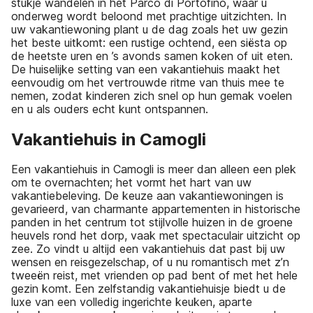
stukje wandelen in het Parco di Portofino, waar u
onderweg wordt beloond met prachtige uitzichten. In
uw vakantiewoning plant u de dag zoals het uw gezin
het beste uitkomt: een rustige ochtend, een siësta op
de heetste uren en ’s avonds samen koken of uit eten.
De huiselijke setting van een vakantiehuis maakt het
eenvoudig om het vertrouwde ritme van thuis mee te
nemen, zodat kinderen zich snel op hun gemak voelen
en u als ouders echt kunt ontspannen.
Vakantiehuis in Camogli
Een vakantiehuis in Camogli is meer dan alleen een plek
om te overnachten; het vormt het hart van uw
vakantiebeleving. De keuze aan vakantiewoningen is
gevarieerd, van charmante appartementen in historische
panden in het centrum tot stijlvolle huizen in de groene
heuvels rond het dorp, vaak met spectaculair uitzicht op
zee. Zo vindt u altijd een vakantiehuis dat past bij uw
wensen en reisgezelschap, of u nu romantisch met z’n
tweeën reist, met vrienden op pad bent of met het hele
gezin komt. Een zelfstandig vakantiehuisje biedt u de
luxe van een volledig ingerichte keuken, aparte