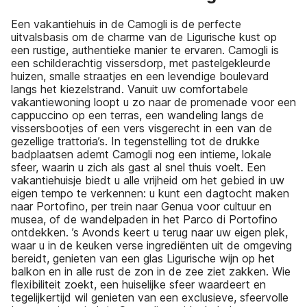
Een vakantiehuis in de Camogli is de perfecte
uitvalsbasis om de charme van de Ligurische kust op
een rustige, authentieke manier te ervaren. Camogli is
een schilderachtig vissersdorp, met pastelgekleurde
huizen, smalle straatjes en een levendige boulevard
langs het kiezelstrand. Vanuit uw comfortabele
vakantiewoning loopt u zo naar de promenade voor een
cappuccino op een terras, een wandeling langs de
vissersbootjes of een vers visgerecht in een van de
gezellige trattoria’s. In tegenstelling tot de drukke
badplaatsen ademt Camogli nog een intieme, lokale
sfeer, waarin u zich als gast al snel thuis voelt. Een
vakantiehuisje biedt u alle vrijheid om het gebied in uw
eigen tempo te verkennen: u kunt een dagtocht maken
naar Portofino, per trein naar Genua voor cultuur en
musea, of de wandelpaden in het Parco di Portofino
ontdekken. ’s Avonds keert u terug naar uw eigen plek,
waar u in de keuken verse ingrediënten uit de omgeving
bereidt, genieten van een glas Ligurische wijn op het
balkon en in alle rust de zon in de zee ziet zakken. Wie
flexibiliteit zoekt, een huiselijke sfeer waardeert en
tegelijkertijd wil genieten van een exclusieve, sfeervolle