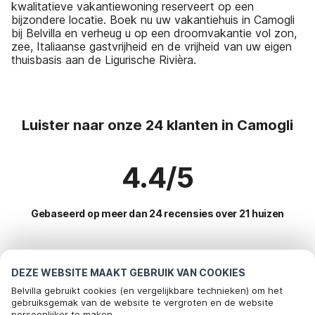
kwalitatieve vakantiewoning reserveert op een
bijzondere locatie. Boek nu uw vakantiehuis in Camogli
bij Belvilla en verheug u op een droomvakantie vol zon,
zee, Italiaanse gastvrijheid en de vrijheid van uw eigen
thuisbasis aan de Ligurische Rivièra.
Luister naar onze 24 klanten in Camogli
4.4/5
Gebaseerd op meer dan 24 recensies over 21 huizen
Meest populaire bestemmingen voor
DEZE WEBSITE MAAKT GEBRUIK VAN COOKIES
vakantie
Belvilla gebruikt cookies (en vergelijkbare technieken) om het
gebruiksgemak van de website te vergroten en de website
persoonlijker te maken.