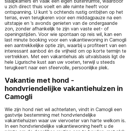
slaapkamers en vaak een eigen buitenruimte, waardoor
u zich direct thuis voelt en alle ruimte heeft voor
ontspanning. U kunt ’s ochtends rustig ontbijten op het
terras, even terugkeren voor een middagpauze na een
uitstapje en ’s avonds genieten van de ondergaande
zon, zonder afhankelijk te zijn van vaste eet- of
openingstijden. Voor wie spontaan op reis wil, kan een
last minute booking voor een vakantiewoning in Camogli
een aantrekkelijke optie zijn, waarbij u profiteert van een
interessant aanbod én de vrijheid om op korte termijn te
vertrekken. Met een vakantiehuis als uitvalsbasis ligt de
hele Ligurische kust aan uw voeten, terwijl u steeds
terugkeert naar een sfeervolle, persoonlijke plek.
Vakantie met hond -
hondvriendelijke vakantiehuizen in
Camogli
Wie zijn hond niet wil achterlaten, vindt in Camogli een
gastvrije bestemming met hondvriendelijke
vakantiehuizen waar uw viervoeter van harte welkom is.
In een hondvriendelijke vakantiewoning heeft u de