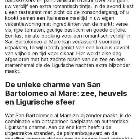
barokke kerk en panoramische uitzicht over zee geeft
uw verblijf een extra romantisch tintje. In de avond kiest
u een restaurant met zicht op de zonsondergang, of u
kookt samen een Italiaanse maaltijd in uw eigen
vakantiewoning met ingrediënten van de markt: verse
vis, rijpe tomaten, geurige basilicum en goede olijfolie.
Een last minute booking voor een romantisch verblijf in
San Bartolomeo al Mare kan verrassend voordelig
uitpakken, terwijl u toch geniet van een luxueus gevoel
van vrijheid en tijd voor elkaar. Hier wordt elke dag
afgesloten met het zachte ruisen van de zee en een
sterrenhemel die de Ligurische nachten extra bijzonder
maakt.
De unieke charme van San
Bartolomeo al Mare: zee, heuvels
en Ligurische sfeer
Wat San Bartolomeo al Mare zo bijzonder maakt, is de
combinatie van ontspannen badplaats en authentieke
Ligurische charme. Aan de ene kant heeft u de
uitgestrekte stranden, de palmenboulevard en de