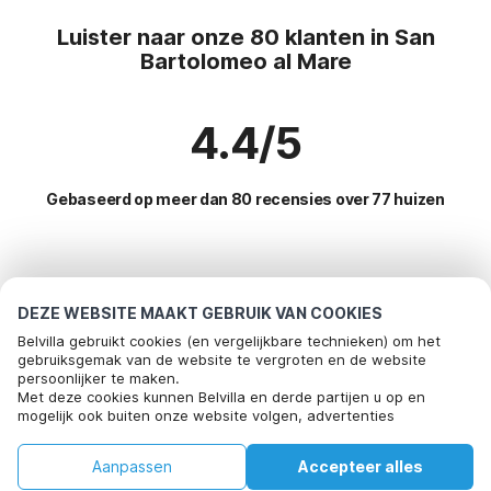
Luister naar onze 80 klanten in San
Bartolomeo al Mare
4.4/5
Gebaseerd op meer dan 80 recensies over 77 huizen
Meest populaire bestemmingen voor
vakantie
DEZE WEBSITE MAAKT GEBRUIK VAN COOKIES
Belvilla gebruikt cookies (en vergelijkbare technieken) om het
Top steden met top voorzieningen voor vakantie
gebruiksgemak van de website te vergroten en de website
persoonlijker te maken.
Kindvriendelijke vakantiehuizen calice-ligure
Met deze cookies kunnen Belvilla en derde partijen u op en
Populaire voorzieningen voor vakantie in San-bartolomeo-
mogelijk ook buiten onze website volgen, advertenties
Kindvriendelijke vakantiehuizen vezzi-portio
al-mare
afstemmen op uw interesses en u informatie laten delen via
social media.
Kindvriendelijke vakantiehuizen regione-ca-nova
Kindvriendelijke vakantiehuizen
Aanpassen
Accepteer alles
Populaire steden voor vakantie in Ligurie
Door op "accepteren" te klikken gaat u hiermee akkoord. Meer
Kindvriendelijke vakantiehuizen calizzano
informatie vind je in ons
cookiebeleid
.
Huis
Verlanglijst
Boekingen
Account