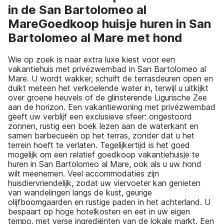
in de San Bartolomeo al
MareGoedkoop huisje huren in San
Bartolomeo al Mare met hond
Wie op zoek is naar extra luxe kiest voor een
vakantiehuis met privézwembad in San Bartolomeo al
Mare. U wordt wakker, schuift de terrasdeuren open en
duikt meteen het verkoelende water in, terwijl u uitkijkt
over groene heuvels of de glinsterende Ligurische Zee
aan de horizon. Een vakantiewoning met privézwembad
geeft uw verblijf een exclusieve sfeer: ongestoord
zonnen, rustig een boek lezen aan de waterkant en
samen barbecueën op het terras, zonder dat u het
terrein hoeft te verlaten. Tegelijkertijd is het goed
mogelijk om een relatief goedkoop vakantiehuisje te
huren in San Bartolomeo al Mare, ook als u uw hond
wilt meenemen. Veel accommodaties zijn
huisdiervriendelijk, zodat uw viervoeter kan genieten
van wandelingen langs de kust, geurige
olijfboomgaarden en rustige paden in het achterland. U
bespaart op hoge hotelkosten en eet in uw eigen
tempo, met verse ingrediënten van de lokale markt. Een