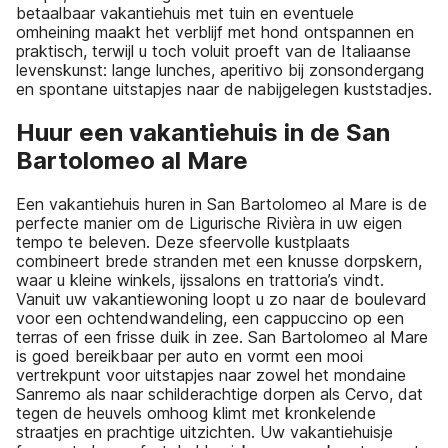
betaalbaar vakantiehuis met tuin en eventuele
omheining maakt het verblijf met hond ontspannen en
praktisch, terwijl u toch voluit proeft van de Italiaanse
levenskunst: lange lunches, aperitivo bij zonsondergang
en spontane uitstapjes naar de nabijgelegen kuststadjes.
Huur een vakantiehuis in de San
Bartolomeo al Mare
Een vakantiehuis huren in San Bartolomeo al Mare is de
perfecte manier om de Ligurische Rivièra in uw eigen
tempo te beleven. Deze sfeervolle kustplaats
combineert brede stranden met een knusse dorpskern,
waar u kleine winkels, ijssalons en trattoria’s vindt.
Vanuit uw vakantiewoning loopt u zo naar de boulevard
voor een ochtendwandeling, een cappuccino op een
terras of een frisse duik in zee. San Bartolomeo al Mare
is goed bereikbaar per auto en vormt een mooi
vertrekpunt voor uitstapjes naar zowel het mondaine
Sanremo als naar schilderachtige dorpen als Cervo, dat
tegen de heuvels omhoog klimt met kronkelende
straatjes en prachtige uitzichten. Uw vakantiehuisje