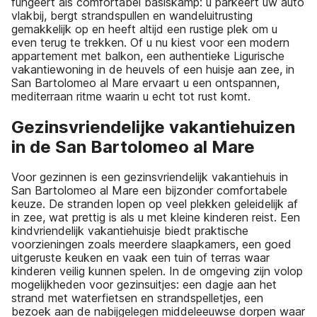
fungeert als comfortabel basiskamp: u parkeert uw auto
vlakbij, bergt strandspullen en wandeluitrusting
gemakkelijk op en heeft altijd een rustige plek om u
even terug te trekken. Of u nu kiest voor een modern
appartement met balkon, een authentieke Ligurische
vakantiewoning in de heuvels of een huisje aan zee, in
San Bartolomeo al Mare ervaart u een ontspannen,
mediterraan ritme waarin u echt tot rust komt.
Gezinsvriendelijke vakantiehuizen
in de San Bartolomeo al Mare
Voor gezinnen is een gezinsvriendelijk vakantiehuis in
San Bartolomeo al Mare een bijzonder comfortabele
keuze. De stranden lopen op veel plekken geleidelijk af
in zee, wat prettig is als u met kleine kinderen reist. Een
kindvriendelijk vakantiehuisje biedt praktische
voorzieningen zoals meerdere slaapkamers, een goed
uitgeruste keuken en vaak een tuin of terras waar
kinderen veilig kunnen spelen. In de omgeving zijn volop
mogelijkheden voor gezinsuitjes: een dagje aan het
strand met waterfietsen en strandspelletjes, een
bezoek aan de nabijgelegen middeleeuwse dorpen waar