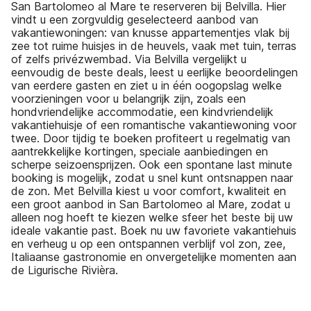
San Bartolomeo al Mare te reserveren bij Belvilla. Hier
vindt u een zorgvuldig geselecteerd aanbod van
vakantiewoningen: van knusse appartementjes vlak bij
zee tot ruime huisjes in de heuvels, vaak met tuin, terras
of zelfs privézwembad. Via Belvilla vergelijkt u
eenvoudig de beste deals, leest u eerlijke beoordelingen
van eerdere gasten en ziet u in één oogopslag welke
voorzieningen voor u belangrijk zijn, zoals een
hondvriendelijke accommodatie, een kindvriendelijk
vakantiehuisje of een romantische vakantiewoning voor
twee. Door tijdig te boeken profiteert u regelmatig van
aantrekkelijke kortingen, speciale aanbiedingen en
scherpe seizoensprijzen. Ook een spontane last minute
booking is mogelijk, zodat u snel kunt ontsnappen naar
de zon. Met Belvilla kiest u voor comfort, kwaliteit en
een groot aanbod in San Bartolomeo al Mare, zodat u
alleen nog hoeft te kiezen welke sfeer het beste bij uw
ideale vakantie past. Boek nu uw favoriete vakantiehuis
en verheug u op een ontspannen verblijf vol zon, zee,
Italiaanse gastronomie en onvergetelijke momenten aan
de Ligurische Rivièra.