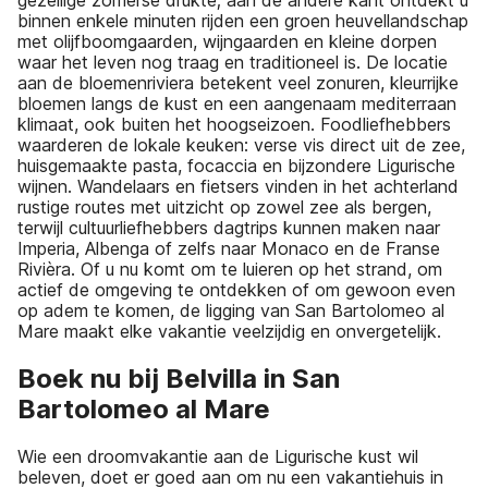
gezellige zomerse drukte; aan de andere kant ontdekt u
binnen enkele minuten rijden een groen heuvellandschap
met olijfboomgaarden, wijngaarden en kleine dorpen
waar het leven nog traag en traditioneel is. De locatie
aan de bloemenriviera betekent veel zonuren, kleurrijke
bloemen langs de kust en een aangenaam mediterraan
klimaat, ook buiten het hoogseizoen. Foodliefhebbers
waarderen de lokale keuken: verse vis direct uit de zee,
huisgemaakte pasta, focaccia en bijzondere Ligurische
wijnen. Wandelaars en fietsers vinden in het achterland
rustige routes met uitzicht op zowel zee als bergen,
terwijl cultuurliefhebbers dagtrips kunnen maken naar
Imperia, Albenga of zelfs naar Monaco en de Franse
Rivièra. Of u nu komt om te luieren op het strand, om
actief de omgeving te ontdekken of om gewoon even
op adem te komen, de ligging van San Bartolomeo al
Mare maakt elke vakantie veelzijdig en onvergetelijk.
Boek nu bij Belvilla in San
Bartolomeo al Mare
Wie een droomvakantie aan de Ligurische kust wil
beleven, doet er goed aan om nu een vakantiehuis in