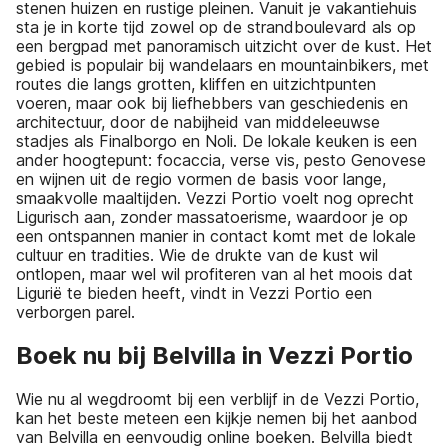
stenen huizen en rustige pleinen. Vanuit je vakantiehuis
sta je in korte tijd zowel op de strandboulevard als op
een bergpad met panoramisch uitzicht over de kust. Het
gebied is populair bij wandelaars en mountainbikers, met
routes die langs grotten, kliffen en uitzichtpunten
voeren, maar ook bij liefhebbers van geschiedenis en
architectuur, door de nabijheid van middeleeuwse
stadjes als Finalborgo en Noli. De lokale keuken is een
ander hoogtepunt: focaccia, verse vis, pesto Genovese
en wijnen uit de regio vormen de basis voor lange,
smaakvolle maaltijden. Vezzi Portio voelt nog oprecht
Ligurisch aan, zonder massatoerisme, waardoor je op
een ontspannen manier in contact komt met de lokale
cultuur en tradities. Wie de drukte van de kust wil
ontlopen, maar wel wil profiteren van al het moois dat
Ligurië te bieden heeft, vindt in Vezzi Portio een
verborgen parel.
Boek nu bij Belvilla in Vezzi Portio
Wie nu al wegdroomt bij een verblijf in de Vezzi Portio,
kan het beste meteen een kijkje nemen bij het aanbod
van Belvilla en eenvoudig online boeken. Belvilla biedt