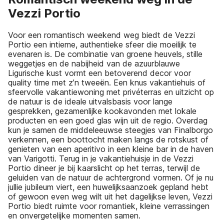
Vezzi Portio
Voor een romantisch weekend weg biedt de Vezzi
Portio een intieme, authentieke sfeer die moeilijk te
evenaren is. De combinatie van groene heuvels, stille
weggetjes en de nabijheid van de azuurblauwe
Ligurische kust vormt een betoverend decor voor
quality time met z’n tweeën. Een knus vakantiehuis of
sfeervolle vakantiewoning met privéterras en uitzicht op
de natuur is de ideale uitvalsbasis voor lange
gesprekken, gezamenlijke kookavonden met lokale
producten en een goed glas wijn uit de regio. Overdag
kun je samen de middeleeuwse steegjes van Finalborgo
verkennen, een boottocht maken langs de rotskust of
genieten van een aperitivo in een kleine bar in de haven
van Varigotti. Terug in je vakantiehuisje in de Vezzi
Portio dineer je bij kaarslicht op het terras, terwijl de
geluiden van de natuur de achtergrond vormen. Of je nu
jullie jubileum viert, een huwelijksaanzoek gepland hebt
of gewoon even weg wilt uit het dagelijkse leven, Vezzi
Portio biedt ruimte voor romantiek, kleine verrassingen
en onvergetelijke momenten samen.