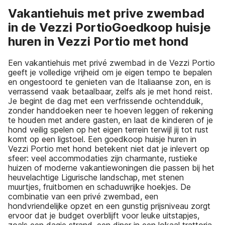
Vakantiehuis met prive zwembad
in de Vezzi PortioGoedkoop huisje
huren in Vezzi Portio met hond
Een vakantiehuis met privé zwembad in de Vezzi Portio
geeft je volledige vrijheid om je eigen tempo te bepalen
en ongestoord te genieten van de Italiaanse zon, en is
verrassend vaak betaalbaar, zelfs als je met hond reist.
Je begint de dag met een verfrissende ochtendduik,
zonder handdoeken neer te hoeven leggen of rekening
te houden met andere gasten, en laat de kinderen of je
hond veilig spelen op het eigen terrein terwijl jij tot rust
komt op een ligstoel. Een goedkoop huisje huren in
Vezzi Portio met hond betekent niet dat je inlevert op
sfeer: veel accommodaties zijn charmante, rustieke
huizen of moderne vakantiewoningen die passen bij het
heuvelachtige Ligurische landschap, met stenen
muurtjes, fruitbomen en schaduwrijke hoekjes. De
combinatie van een privé zwembad, een
hondvriendelijke opzet en een gunstig prijsniveau zorgt
ervoor dat je budget overblijft voor leuke uitstapjes,