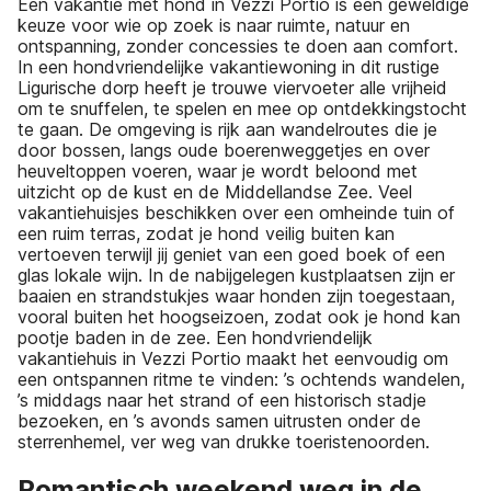
Een vakantie met hond in Vezzi Portio is een geweldige
keuze voor wie op zoek is naar ruimte, natuur en
ontspanning, zonder concessies te doen aan comfort.
In een hondvriendelijke vakantiewoning in dit rustige
Ligurische dorp heeft je trouwe viervoeter alle vrijheid
om te snuffelen, te spelen en mee op ontdekkingstocht
te gaan. De omgeving is rijk aan wandelroutes die je
door bossen, langs oude boerenweggetjes en over
heuveltoppen voeren, waar je wordt beloond met
uitzicht op de kust en de Middellandse Zee. Veel
vakantiehuisjes beschikken over een omheinde tuin of
een ruim terras, zodat je hond veilig buiten kan
vertoeven terwijl jij geniet van een goed boek of een
glas lokale wijn. In de nabijgelegen kustplaatsen zijn er
baaien en strandstukjes waar honden zijn toegestaan,
vooral buiten het hoogseizoen, zodat ook je hond kan
pootje baden in de zee. Een hondvriendelijk
vakantiehuis in Vezzi Portio maakt het eenvoudig om
een ontspannen ritme te vinden: ’s ochtends wandelen,
’s middags naar het strand of een historisch stadje
bezoeken, en ’s avonds samen uitrusten onder de
sterrenhemel, ver weg van drukke toeristenoorden.
Romantisch weekend weg in de