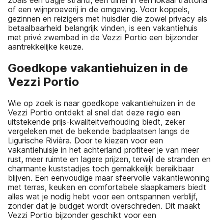
zoals een dagje strand, een diner in een lokaal trattoria
of een wijnproeverij in de omgeving. Voor koppels,
gezinnen en reizigers met huisdier die zowel privacy als
betaalbaarheid belangrijk vinden, is een vakantiehuis
met privé zwembad in de Vezzi Portio een bijzonder
aantrekkelijke keuze.
Goedkope vakantiehuizen in de
Vezzi Portio
Wie op zoek is naar goedkope vakantiehuizen in de
Vezzi Portio ontdekt al snel dat deze regio een
uitstekende prijs-kwaliteitverhouding biedt, zeker
vergeleken met de bekende badplaatsen langs de
Ligurische Rivièra. Door te kiezen voor een
vakantiehuisje in het achterland profiteer je van meer
rust, meer ruimte en lagere prijzen, terwijl de stranden en
charmante kuststadjes toch gemakkelijk bereikbaar
blijven. Een eenvoudige maar sfeervolle vakantiewoning
met terras, keuken en comfortabele slaapkamers biedt
alles wat je nodig hebt voor een ontspannen verblijf,
zonder dat je budget wordt overschreden. Dit maakt
Vezzi Portio bijzonder geschikt voor een