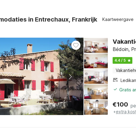
odaties in Entrechaux, Frankrijk
Kaartweergave
Vakanti
Bédoin, Pr
4.4 / 5
Vakantieh
Ledikan
Gratis 
€
100
pe
+
extra kos