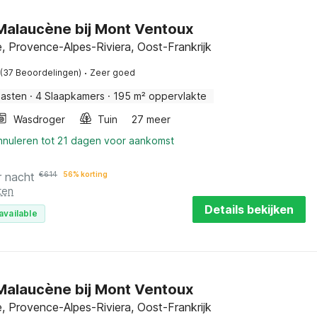
n Malaucène bij Mont Ventoux
 Provence-Alpes-Riviera, Oost-Frankrijk
·
(37 Beoordelingen)
Zeer goed
Gasten
·
4 Slaapkamers
·
195 m² oppervlakte
Wasdroger
Tuin
27 meer
annuleren tot 21 dagen voor aankomst
r nacht
€
614
56% korting
ten
Details bekijken
available
n Malaucène bij Mont Ventoux
 Provence-Alpes-Riviera, Oost-Frankrijk