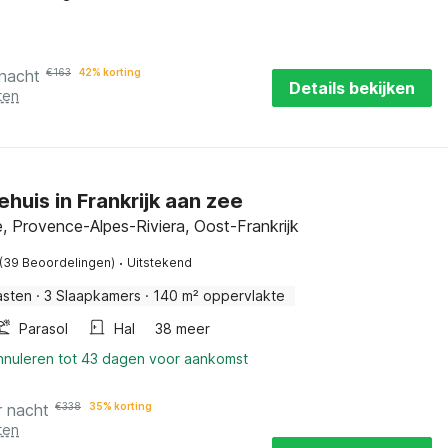
 nacht
€
163
42% korting
Details bekijken
ten
ehuis in Frankrijk aan zee
 Provence-Alpes-Riviera, Oost-Frankrijk
·
(39 Beoordelingen)
Uitstekend
asten
·
3 Slaapkamers
·
140 m² oppervlakte
Parasol
Hal
38 meer
annuleren tot 43 dagen voor aankomst
r nacht
€
338
35% korting
ten