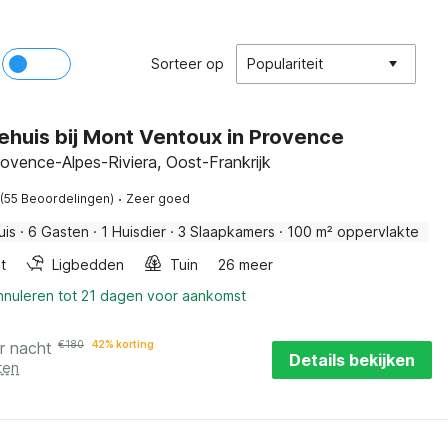
Sorteer op
Populariteit
ehuis bij Mont Ventoux in Provence
ovence-Alpes-Riviera, Oost-Frankrijk
·
(55 Beoordelingen)
Zeer goed
uis
·
6 Gasten
·
1 Huisdier
·
3 Slaapkamers
·
100 m² oppervlakte
t
Ligbedden
Tuin
26 meer
annuleren tot 21 dagen voor aankomst
r nacht
€
180
42% korting
Details bekijken
ten