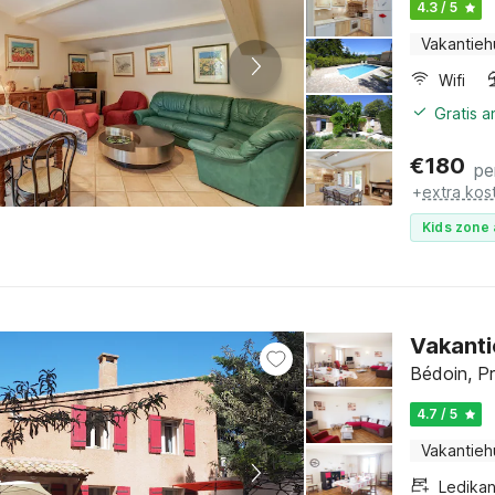
4.3 / 5
Vakantieh
Wifi
Gratis 
€
180
pe
+
extra kos
Kids zone 
Vakanti
Bédoin, Pr
4.7 / 5
Vakantieh
Ledikan