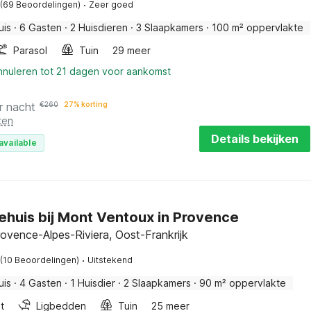
·
(69 Beoordelingen)
Zeer goed
uis
·
6 Gasten
·
2 Huisdieren
·
3 Slaapkamers
·
100 m² oppervlakte
Parasol
Tuin
29 meer
annuleren tot 21 dagen voor aankomst
r nacht
€
260
27% korting
ten
Details bekijken
available
ehuis bij Mont Ventoux in Provence
ovence-Alpes-Riviera, Oost-Frankrijk
·
(10 Beoordelingen)
Uitstekend
uis
·
4 Gasten
·
1 Huisdier
·
2 Slaapkamers
·
90 m² oppervlakte
t
Ligbedden
Tuin
25 meer