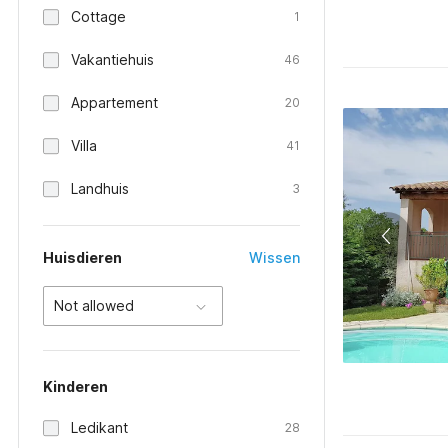
Cottage
1
Vakantiehuis
46
Appartement
20
Villa
41
Landhuis
3
Huisdieren
Wissen
Not allowed
Kinderen
Ledikant
28