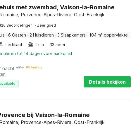
ehuis met zwembad, Vaison-la-Romaine
Romaine, Provence-Alpes-Riviera, Oost-Frankrijk
·
(26 Beoordelingen)
Zeer goed
uis
·
6 Gasten
·
2 Huisdieren
·
3 Slaapkamers
·
104 m² oppervlakte
Ledikant
Tuin
33 meer
annuleren tot 14 dagen voor aankomst
r nacht
€
218
6% korting
ten
Details bekijken
available
n Provence bij Vaison-la-Romaine
Romaine, Provence-Alpes-Riviera, Oost-Frankrijk