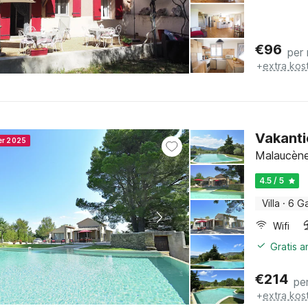
€
96
per
+
extra kos
Vakanti
er 2025
Malaucène,
4.5 / 5
Villa
·
6 G
Wifi
Gratis 
€
214
pe
+
extra kos