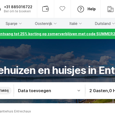
+31 885016722
Help
Bel om te boeken
Spanje
Oostenrijk
Italië
Duitsland
ntvang tot 25% korting op zomerverblijven met code SUMMER
ehuizen en huisjes in En
Data toevoegen
2 Gasten
,
0 
lakbij
antiehuis Entrechaux