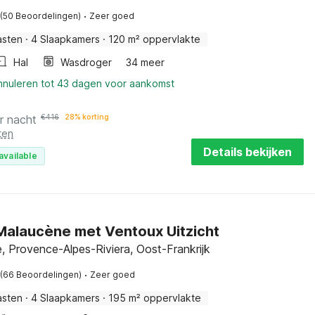
·
(50 Beoordelingen)
Zeer goed
asten
·
4 Slaapkamers
·
120 m² oppervlakte
Hal
Wasdroger
34 meer
annuleren tot 43 dagen voor aankomst
r nacht
€
416
28% korting
ten
Details bekijken
available
n Malaucène met Ventoux Uitzicht
 Provence-Alpes-Riviera, Oost-Frankrijk
·
(66 Beoordelingen)
Zeer goed
asten
·
4 Slaapkamers
·
195 m² oppervlakte