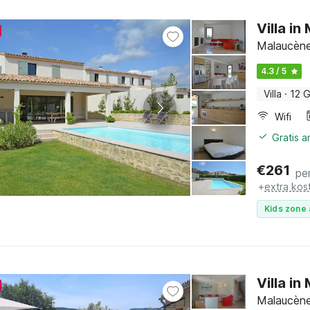
Villa i
Malaucène,
4.3 / 5
Villa
·
12 
Wifi
Gratis 
€
261
pe
+
extra kos
Kids zone 
Villa i
Malaucène,