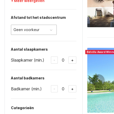
+ Meer weergeven
Afstand tot het stadscentrum
Geen voorkeur
Aantal slaapkamers
Belvilla Award Winn
Slaapkamer (min.)
0
-
+
Aantal badkamers
Badkamer (min.)
0
-
+
Categorieën