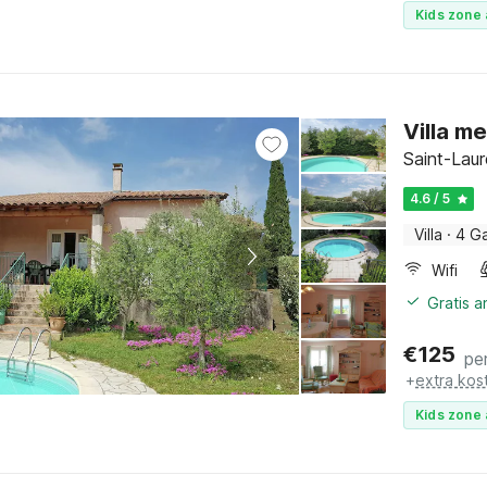
Kids zone 
Villa me
Saint-Laur
4.6 / 5
Villa
·
4 G
Wifi
Gratis 
€
125
pe
+
extra kos
Kids zone 