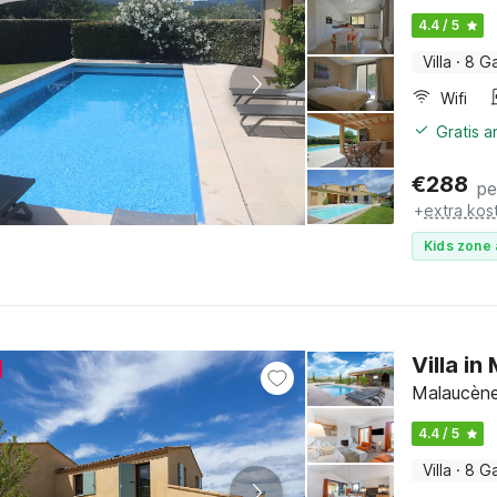
4.4 / 5
Villa
·
8 G
Wifi
Gratis 
€
288
pe
+
extra kos
Kids zone 
Villa i
Malaucène,
4.4 / 5
Villa
·
8 G