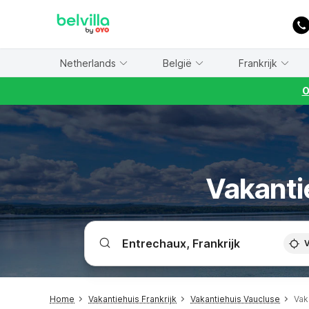
WIZARD MEMBER
Netherlands
België
Frankrijk
O
Vakanti
V
Home
Vakantiehuis Frankrijk
Vakantiehuis Vaucluse
Vak