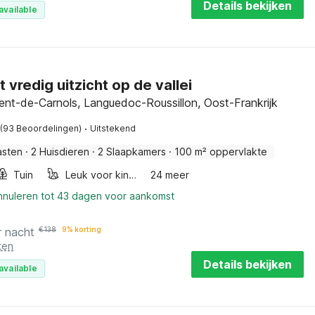
Details bekijken
available
t vredig uitzicht op de vallei
ent-de-Carnols, Languedoc-Roussillon, Oost-Frankrijk
·
(93 Beoordelingen)
Uitstekend
asten
·
2 Huisdieren
·
2 Slaapkamers
·
100 m² oppervlakte
Tuin
Leuk voor kinderen
24 meer
annuleren tot 43 dagen voor aankomst
r nacht
€
138
9% korting
ten
Details bekijken
available