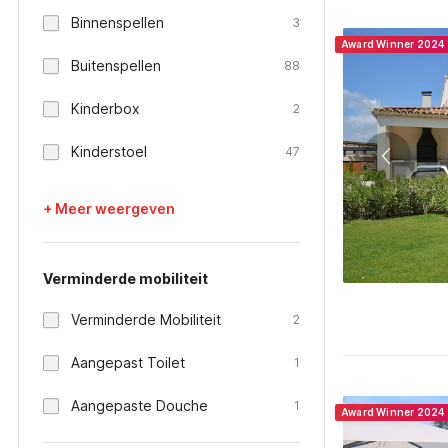
Binnenspellen
3
Award Winner 2024
Buitenspellen
88
Kinderbox
2
Kinderstoel
47
+ Meer weergeven
Verminderde mobiliteit
Verminderde Mobiliteit
2
Aangepast Toilet
1
Aangepaste Douche
1
Award Winner 2024