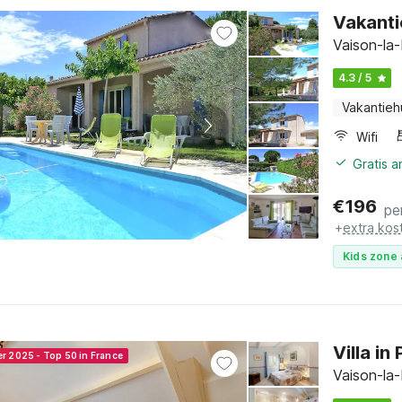
Vakanti
Vaison-la-
4.3 / 5
Vakantieh
Wifi
Gratis 
€
196
pe
+
extra kos
Kids zone 
Villa i
er 2025 - Top 50 in France
Vaison-la-