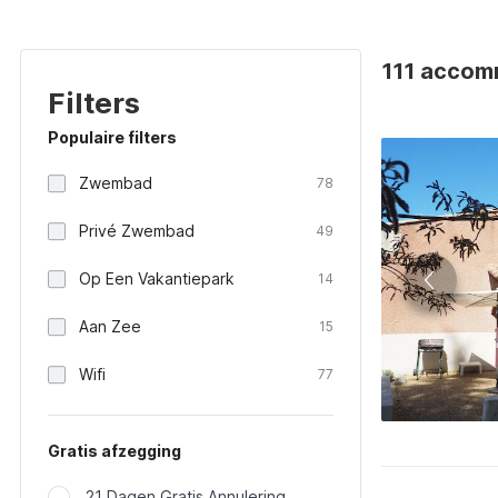
111 accomm
Filters
Populaire filters
Zwembad
78
Privé Zwembad
49
Op Een Vakantiepark
14
Aan Zee
15
Wifi
77
Gratis afzegging
21 Dagen Gratis Annulering