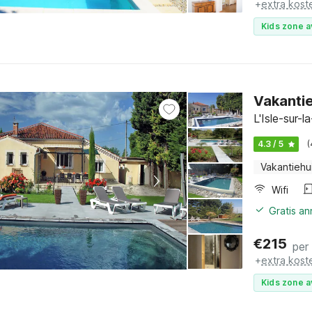
+
extra kost
Kids zone a
Vakantie
L'Isle-sur-
4.3 / 5
(
Vakantiehu
Wifi
Gratis a
€
215
per
+
extra kost
Kids zone a