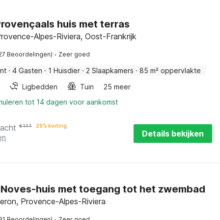
rovençaals huis met terras
rovence-Alpes-Riviera, Oost-Frankrijk
·
27 Beoordelingen)
Zeer goed
nt
·
4 Gasten
·
1 Huisdier
·
2 Slaapkamers
·
85 m² oppervlakte
Ligbedden
Tuin
25 meer
nnuleren tot 14 dagen voor aankomst
nacht
€
144
29% korting
Details bekijken
en
g Noves-huis met toegang tot het zwembad
eron, Provence-Alpes-Riviera
·
31 Beoordelingen)
Zeer goed