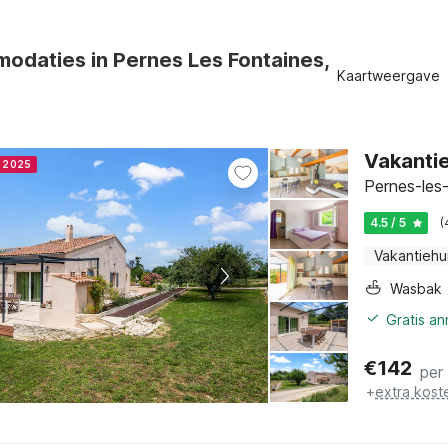
odaties in Pernes Les Fontaines,
Kaartweergave
Vakantie
r 2025
Pernes-les-
4.5 / 5
(
Vakantiehu
Wasbak
Gratis a
€
142
per
+
extra kost