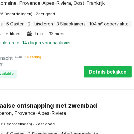
omaine, Provence-Alpes-Riviera, Oost-Frankrijk
·
26 Beoordelingen)
Zeer goed
is
·
6 Gasten
·
2 Huisdieren
·
3 Slaapkamers
·
104 m² oppervlakte
Ledikant
Tuin
33 meer
nnuleren tot 14 dagen voor aankomst
 nacht
€
218
6% korting
en
Details bekijken
vailable
aalse ontsnapping met zwembad
beron, Provence-Alpes-Riviera
·
16 Beoordelingen)
Zeer goed
is
·
6 Gasten
·
2 Slaapkamers
·
44 m² oppervlakte