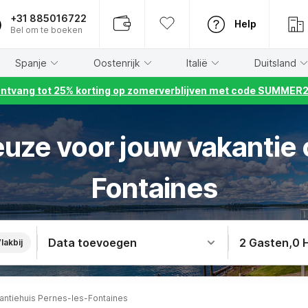
+31 885016722
Help
Bel om te boeken
Spanje
Oostenrijk
Italië
Duitsland
ntvang tot 25% korting op zomerverblijven met code SUMMER
euze voor jouw vakantie 
Fontaines
Data toevoegen
2 Gasten
,
0 
lakbij
antiehuis Pernes-les-Fontaines