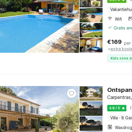
Vakantiehu
Wifi
Gratis a
€
169
per
+
extra kost
Kids zone a
Ontspan
Carpentras,
4.6 / 5
(
Villa
·
8 Ga
Wasdrog