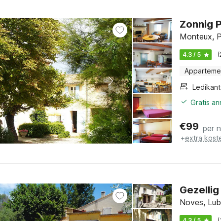
Zonnig P
Monteux, P
4.3 / 5
(
Apparteme
Ledikant
Gratis a
€
99
per 
+
extra kost
Gezelli
Noves, Lub
4.3 / 5
(