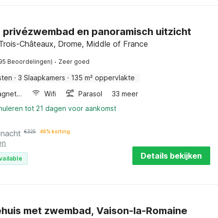
t privézwembad en panoramisch uitzicht
-Trois-Châteaux, Drome, Middle of France
·
95 Beoordelingen)
Zeer goed
sten
·
3 Slaapkamers
·
135 m² oppervlakte
Combimagnetron
Wifi
Parasol
33 meer
nnuleren tot 21 dagen voor aankomst
 nacht
€
325
46% korting
en
Details bekijken
vailable
ehuis met zwembad, Vaison-la-Romaine