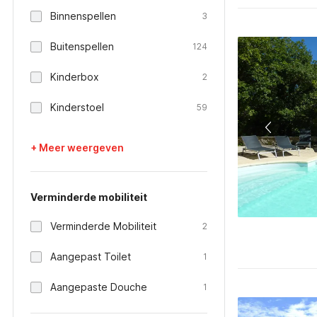
Binnenspellen
3
Buitenspellen
124
Kinderbox
2
Kinderstoel
59
+ Meer weergeven
Verminderde mobiliteit
Verminderde Mobiliteit
2
Aangepast Toilet
1
Aangepaste Douche
1