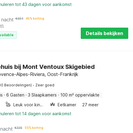
nnuleren tot 43 dagen voor aankomst
 nacht
€
654
45% korting
en
Details bekijken
vailable
huis bij Mont Ventoux Skigebied
vence-Alpes-Riviera, Oost-Frankrijk
·
10 Beoordelingen)
Zeer goed
is
·
6 Gasten
·
3 Slaapkamers
·
100 m² oppervlakte
Leuk voor kinderen
Eetkamer
27 meer
nnuleren tot 14 dagen voor aankomst
 nacht
€
336
55% korting