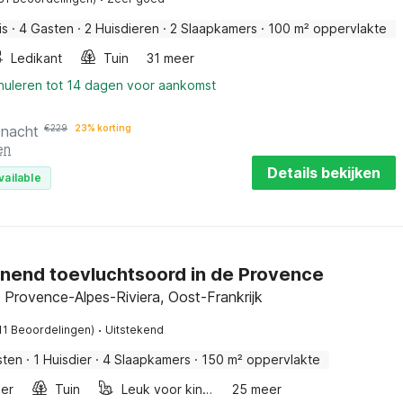
is
·
4 Gasten
·
2 Huisdieren
·
2 Slaapkamers
·
100 m² oppervlakte
Ledikant
Tuin
31 meer
nnuleren tot 14 dagen voor aankomst
 nacht
€
229
23% korting
en
Details bekijken
vailable
nend toevluchtsoord in de Provence
 Provence-Alpes-Riviera, Oost-Frankrijk
·
11 Beoordelingen)
Uitstekend
sten
·
1 Huisdier
·
4 Slaapkamers
·
150 m² oppervlakte
er
Tuin
Leuk voor kinderen
25 meer