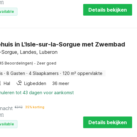
en
Details bekijken
vailable
huis in L'Isle-sur-la-Sorgue met Zwembad
la-Sorgue, Landes, Luberon
·
45 Beoordelingen)
Zeer goed
is
·
8 Gasten
·
4 Slaapkamers
·
120 m² oppervlakte
Hal
Ligbedden
36 meer
nnuleren tot 43 dagen voor aankomst
 nacht
€
342
35% korting
en
Details bekijken
vailable