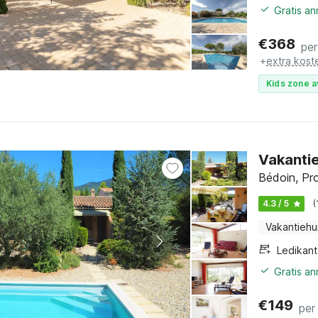
Gratis a
€
368
per
+
extra kost
Kids zone a
Vakantie
Bédoin, Pro
4.3 / 5
(
Vakantiehu
Ledikant
Gratis a
€
149
per