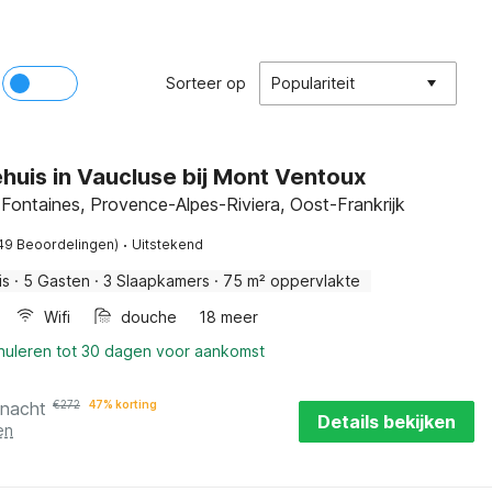
Sorteer op
Populariteit
huis in Vaucluse bij Mont Ventoux
Fontaines, Provence-Alpes-Riviera, Oost-Frankrijk
·
49 Beoordelingen)
Uitstekend
is
·
5 Gasten
·
3 Slaapkamers
·
75 m² oppervlakte
Wifi
douche
18 meer
nnuleren tot 30 dagen voor aankomst
 nacht
€
272
47% korting
Details bekijken
en