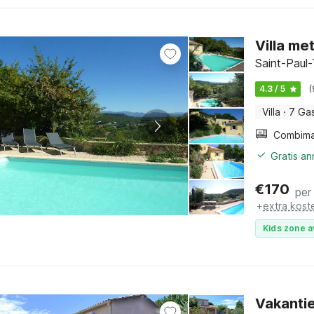
Villa me
Saint-Paul
4.3 / 5
(
Villa
·
7 Ga
Gratis a
€
170
per
+
extra kost
Kids zone a
Vakanti