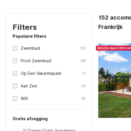
152 accomm
Filters
Frankrijk
Populaire filters
Zwembad
113
Belvilla Award Winne
Privé Zwembad
66
Op Een Vakantiepark
17
Aan Zee
23
Wifi
92
Gratis afzegging
21 Dagen Gratis Annulering