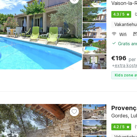
Vaison-la-R
4.3 / 5
(
Vakantiehu
Wifi
Gratis a
€
196
per
+
extra kost
Kids zone a
Provenç
Gordes, Lu
4.2 / 5
(
Vakantiehu