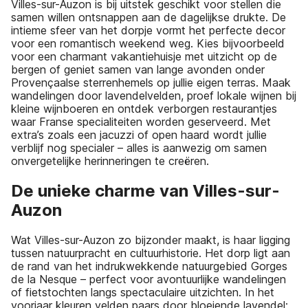
Villes-sur-Auzon is bij uitstek geschikt voor stellen die
samen willen ontsnappen aan de dagelijkse drukte. De
intieme sfeer van het dorpje vormt het perfecte decor
voor een romantisch weekend weg. Kies bijvoorbeeld
voor een charmant vakantiehuisje met uitzicht op de
bergen of geniet samen van lange avonden onder
Provençaalse sterrenhemels op jullie eigen terras. Maak
wandelingen door lavendelvelden, proef lokale wijnen bij
kleine wijnboeren en ontdek verborgen restaurantjes
waar Franse specialiteiten worden geserveerd. Met
extra’s zoals een jacuzzi of open haard wordt jullie
verblijf nog specialer – alles is aanwezig om samen
onvergetelijke herinneringen te creëren.
De unieke charme van Villes-sur-
Auzon
Wat Villes-sur-Auzon zo bijzonder maakt, is haar ligging
tussen natuurpracht en cultuurhistorie. Het dorp ligt aan
de rand van het indrukwekkende natuurgebied Gorges
de la Nesque – perfect voor avontuurlijke wandelingen
of fietstochten langs spectaculaire uitzichten. In het
voorjaar kleuren velden paars door bloeiende lavendel;