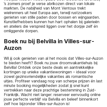
’s zomers proef je verse abrikozen direct van lokale
markten. De nabijheid van Mont Ventoux trekt
wielrenners uit heel Europa aan, terwijl rustzoekers
genieten van stille paden door bossen en wijngaarden.
Kunstliefhebbers kunnen hun hart ophalen bij galerieën
en ateliers die verspreid liggen over het dorpje zelf én
omliggende dorpen.
Boek nu bij Belvilla in Villes-sur-
Auzon
Wil jij ook genieten van al het moois dat Villes-sur-Auzon
te bieden heeft? Boek nu jouw droomvakantiehuis bij
Belvilla! Ontdek onze beste deals en aantrekkelijke
kortingen op unieke vakantiewoningen – ideaal voor
zowel gezinsvriendelijke vakanties als romantische
uitjes. Profiteer vandaag nog van scherpe prijzen én last
minute booking mogelijkheden zodat jij snel kunt
vertrekken naar deze prachtige bestemming in Zuid-
Frankrijk. Wacht niet langer: reserveer eenvoudig online
jouw perfecte verblijf via Belvilla en beleef binnenkort
zelf hoe bijzonder Villes-sur-Auzon is!