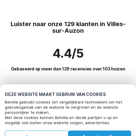
Luister naar onze 129 klanten in Villes-
sur-Auzon
4.4/5
Gebaseerd op meer dan 129 recensies over 103 huizen
Meest populaire bestemmingen voor
DEZE WEBSITE MAAKT GEBRUIK VAN COOKIES
vakantie
Belvilla gebruikt cookies (en vergelijkbare technieken) om het
gebruiksgemak van de website te vergroten en de website
persoonlijker te maken.
Top steden met top voorzieningen voor vakantie
Met deze cookies kunnen Belvilla en derde partijen u op en
mogelijk ook buiten onze website volgen, advertenties
Kindvriendelijke vakantiehuizen les-adrets
Populaire voorzieningen voor vakantie in Villes-sur-auzon
afstemmen op uw interesses en u informatie laten delen via
Kindvriendelijke vakantiehuizen bagnols-sur-ceze
social media.
Kindvriendelijke vakantiehuizen