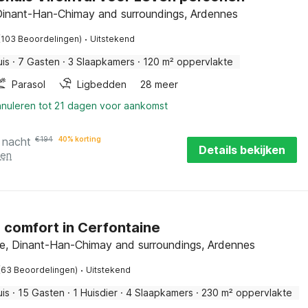
 Dinant-Han-Chimay and surroundings, Ardennes
·
(103 Beoordelingen)
Uitstekend
uis
·
7 Gasten
·
3 Slaapkamers
·
120 m² oppervlakte
Parasol
Ligbedden
28 meer
nnuleren tot 21 dagen voor aankomst
 nacht
€
194
40% korting
Details bekijken
ten
g comfort in Cerfontaine
e, Dinant-Han-Chimay and surroundings, Ardennes
·
(63 Beoordelingen)
Uitstekend
uis
·
15 Gasten
·
1 Huisdier
·
4 Slaapkamers
·
230 m² oppervlakte