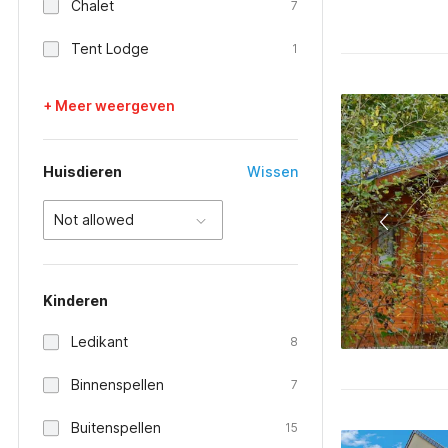
Chalet
7
Tent Lodge
1
+ Meer weergeven
Huisdieren
Wissen
Not allowed
Kinderen
Ledikant
8
Binnenspellen
7
Buitenspellen
15