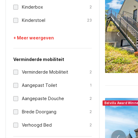
Kinderbox
2
Kinderstoel
23
+ Meer weergeven
Verminderde mobiliteit
Verminderde Mobiliteit
2
Aangepast Toilet
1
Aangepaste Douche
2
Belvilla Award Winn
Brede Doorgang
2
Verhoogd Bed
2