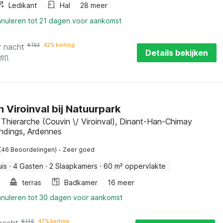
Ledikant
Hal
28 meer
nnuleren tot 21 dagen voor aankomst
r nacht
€
193
42% korting
Details bekijken
ten
n Viroinval bij Natuurpark
 Thierarche (Couvin \/ Viroinval), Dinant-Han-Chimay
ndings, Ardennes
·
(46 Beoordelingen)
Zeer goed
uis
·
4 Gasten
·
2 Slaapkamers
·
60 m² oppervlakte
terras
Badkamer
16 meer
nnuleren tot 30 dagen voor aankomst
€
146
47% korting