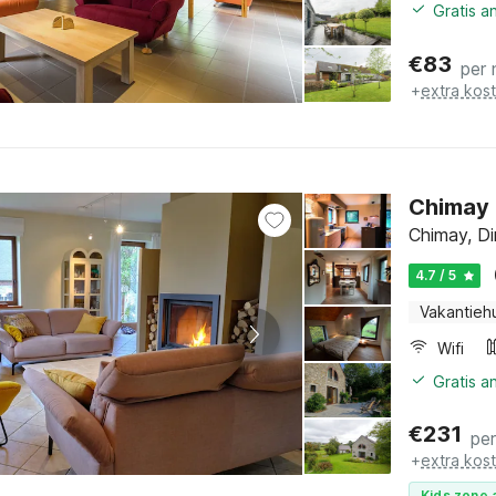
Gratis a
€
83
per 
+
extra kos
Chimay 
Chimay, D
4.7 / 5
Vakantieh
Wifi
Gratis a
€
231
pe
+
extra kos
Kids zone 