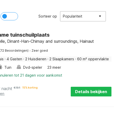
Sorteer op
Populariteit
me tuinschuilplaats
lle, Dinant-Han-Chimay and surroundings, Hainaut
·
(72 Beoordelingen)
Zeer goed
uis
·
4 Gasten
·
2 Huisdieren
·
2 Slaapkamers
·
60 m² oppervlakte
Tuin
Dvd-speler
23 meer
nnuleren tot 21 dagen voor aankomst
r nacht
€
164
15% korting
Details bekijken
ten