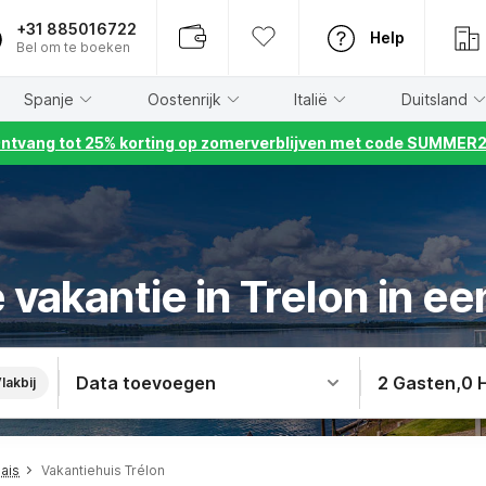
+31 885016722
Help
Bel om te boeken
Spanje
Oostenrijk
Italië
Duitsland
ntvang tot 25% korting op zomerverblijven met code SUMMER
vakantie in Trelon in ee
Data toevoegen
2 Gasten
,
0 
lakbij
ais
Vakantiehuis Trélon