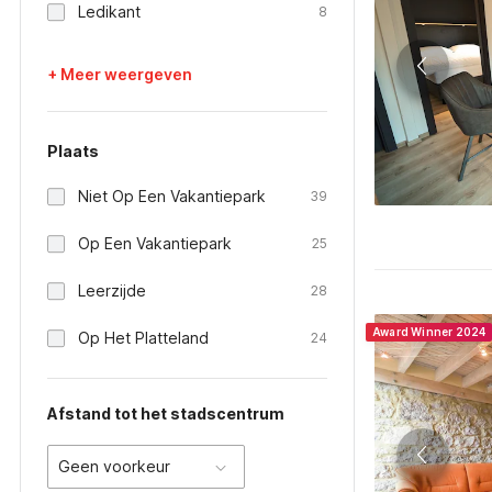
Ledikant
8
+ Meer weergeven
Plaats
Niet Op Een Vakantiepark
39
Op Een Vakantiepark
25
Leerzijde
28
Award Winner 2024
Op Het Platteland
24
Afstand tot het stadscentrum
Geen voorkeur