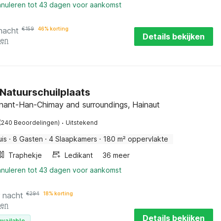
nnuleren tot 43 dagen voor aankomst
nacht
€
159
46% korting
Details bekijken
ten
Natuurschuilplaats
inant-Han-Chimay and surroundings, Hainaut
·
(240 Beoordelingen)
Uitstekend
uis
·
8 Gasten
·
4 Slaapkamers
·
180 m² oppervlakte
Traphekje
Ledikant
36 meer
nnuleren tot 43 dagen voor aankomst
r nacht
€
294
18% korting
ten
Details bekijken
available