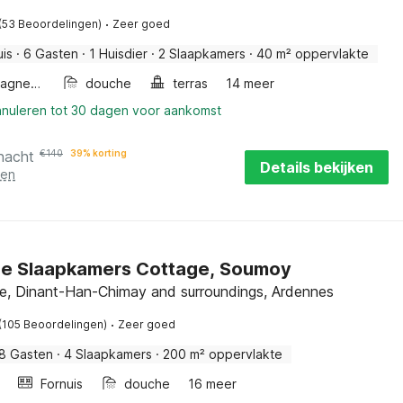
·
(53 Beoordelingen)
Zeer goed
uis
·
6 Gasten
·
1 Huisdier
·
2 Slaapkamers
·
40 m² oppervlakte
Combimagnetron
douche
terras
14 meer
nnuleren tot 30 dagen voor aankomst
nacht
€
140
39% korting
Details bekijken
ten
ge Slaapkamers Cottage, Soumoy
e, Dinant-Han-Chimay and surroundings, Ardennes
·
(105 Beoordelingen)
Zeer goed
8 Gasten
·
4 Slaapkamers
·
200 m² oppervlakte
Fornuis
douche
16 meer