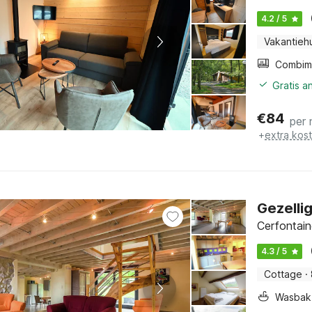
4.2 / 5
Vakantieh
Gratis a
€
84
per 
+
extra kos
Gezelli
Cerfontain
4.3 / 5
Cottage
·
Wasbak