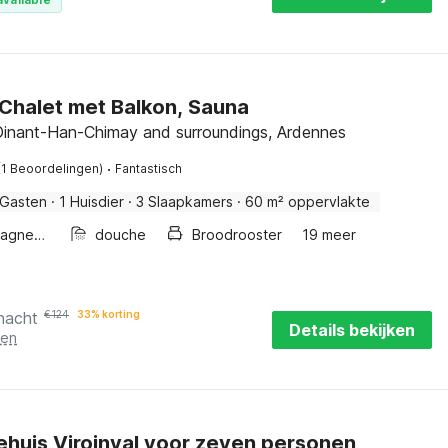
Chalet met Balkon, Sauna
 Dinant-Han-Chimay and surroundings, Ardennes
·
(1 Beoordelingen)
Fantastisch
 Gasten
·
1 Huisdier
·
3 Slaapkamers
·
60 m² oppervlakte
Combimagnetron
douche
Broodrooster
19 meer
nacht
€
124
33% korting
Details bekijken
ten
ehuis Viroinval voor zeven personen