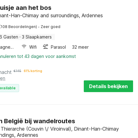
uisje aan het bos
inant-Han-Chimay and surroundings, Ardennes
·
(108 Beoordelingen)
Zeer goed
6 Gasten
·
3 Slaapkamers
Combimagnetron
Wifi
Parasol
32 meer
nnuleren tot 43 dagen voor aankomst
nacht
€
145
61% korting
ten
Details bekijken
available
n België bij wandelroutes
 Thierarche (Couvin \/ Viroinval), Dinant-Han-Chimay
ndings, Ardennes