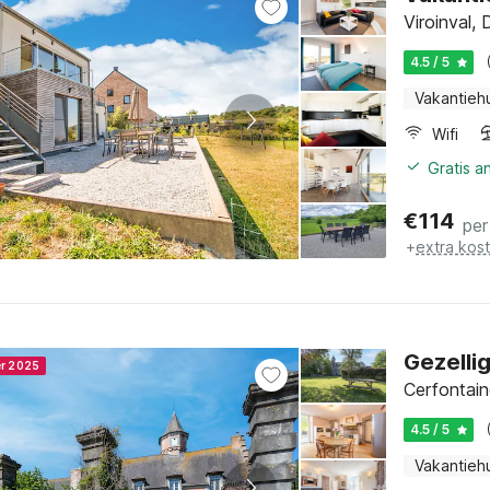
Viroinval,
4.5 / 5
Vakantieh
Wifi
Gratis a
€
114
per
+
extra kos
Gezelli
er 2025
Cerfontain
4.5 / 5
Vakantieh