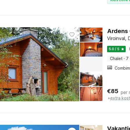
Ardens 
Viroinval,
5.0 / 5
Chalet
·
7
€
85
per 
+
extra kos
Vakanti