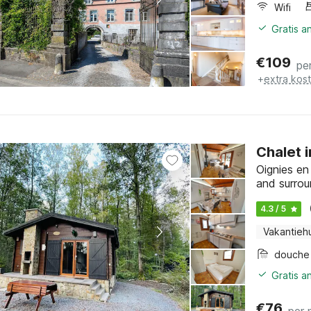
Wifi
Gratis a
€
109
pe
+
extra kos
Chalet i
Oignies en
and surrou
4.3 / 5
Vakantieh
douche
Gratis a
€
76