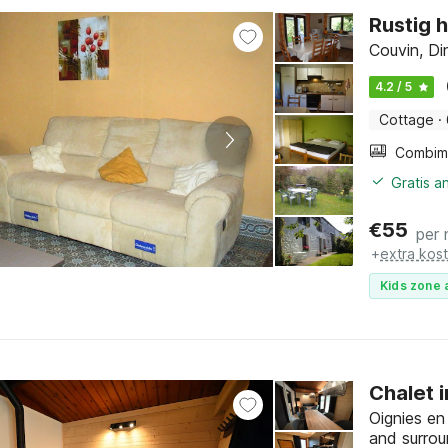
Rustig h
Couvin, D
4.2 / 5
Cottage
·
Gratis a
€
55
per 
+
extra kos
Kids zone 
Chalet i
Oignies en
and surrou