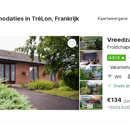
daties in TréLon, Frankrijk
Kaartweergave
Vreedza
Froidchape
4.3 / 5
Vakantieh
Wifi
Gratis a
€
134
pe
+
extra kos