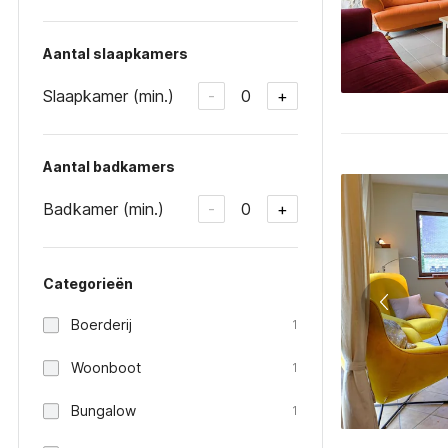
Aantal slaapkamers
Slaapkamer (min.)
0
-
+
Aantal badkamers
Badkamer (min.)
0
-
+
Categorieën
Boerderij
1
Woonboot
1
Bungalow
1