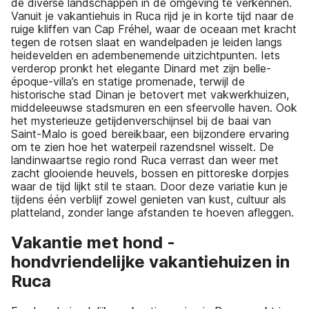
de diverse landschappen in de omgeving te verkennen.
Vanuit je vakantiehuis in Ruca rijd je in korte tijd naar de
ruige kliffen van Cap Fréhel, waar de oceaan met kracht
tegen de rotsen slaat en wandelpaden je leiden langs
heidevelden en adembenemende uitzichtpunten. Iets
verderop pronkt het elegante Dinard met zijn belle-
époque-villa’s en statige promenade, terwijl de
historische stad Dinan je betovert met vakwerkhuizen,
middeleeuwse stadsmuren en een sfeervolle haven. Ook
het mysterieuze getijdenverschijnsel bij de baai van
Saint-Malo is goed bereikbaar, een bijzondere ervaring
om te zien hoe het waterpeil razendsnel wisselt. De
landinwaartse regio rond Ruca verrast dan weer met
zacht glooiende heuvels, bossen en pittoreske dorpjes
waar de tijd lijkt stil te staan. Door deze variatie kun je
tijdens één verblijf zowel genieten van kust, cultuur als
platteland, zonder lange afstanden te hoeven afleggen.
Vakantie met hond -
hondvriendelijke vakantiehuizen in
Ruca