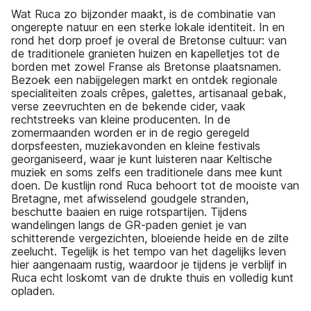
Wat Ruca zo bijzonder maakt, is de combinatie van
ongerepte natuur en een sterke lokale identiteit. In en
rond het dorp proef je overal de Bretonse cultuur: van
de traditionele granieten huizen en kapelletjes tot de
borden met zowel Franse als Bretonse plaatsnamen.
Bezoek een nabijgelegen markt en ontdek regionale
specialiteiten zoals crêpes, galettes, artisanaal gebak,
verse zeevruchten en de bekende cider, vaak
rechtstreeks van kleine producenten. In de
zomermaanden worden er in de regio geregeld
dorpsfeesten, muziekavonden en kleine festivals
georganiseerd, waar je kunt luisteren naar Keltische
muziek en soms zelfs een traditionele dans mee kunt
doen. De kustlijn rond Ruca behoort tot de mooiste van
Bretagne, met afwisselend goudgele stranden,
beschutte baaien en ruige rotspartijen. Tijdens
wandelingen langs de GR-paden geniet je van
schitterende vergezichten, bloeiende heide en de zilte
zeelucht. Tegelijk is het tempo van het dagelijks leven
hier aangenaam rustig, waardoor je tijdens je verblijf in
Ruca echt loskomt van de drukte thuis en volledig kunt
opladen.