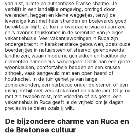
van rust, ruimte en authentieke Franse charme. Je
verblijft in een landelijke omgeving, omringd door
weilanden, heggen en kleine weggetjes, terwijl de
levendige kust met haar stranden en boulevards goed
bereikbaar blijft. Zo kun je overdag uitwaaien aan zee
en ’s avonds thuiskomen in de sereniteit van je eigen
vakantiehuisje. Veel vakantiewoningen in Ruca zijn
ondergebracht in karakteristieke gebouwen, zoals oude
boerderijtjes in natuursteen of sfeervol gerenoveerde
landhuizen, waarin moderne gemakken en traditionele
elementen harmonieus samengaan. Denk aan een grote
woonkeuken, comfortabele bedden en een knusse
zithoek, vaak aangevuld met een open haard of
houtkachel. In de tuin geniet je van lange
zomeravonden, een barbecue onder de sterren of een
rustig ontbijt met vers stokbrood en lokale jam. Of je nu
met z’n tweeën reist, met vrienden of als gezin, een
vakantiehuis in Ruca geeft je de vrijheid om je dagen
precies in te delen zoals jij wilt.
De bijzondere charme van Ruca en
de Bretonse cultuur