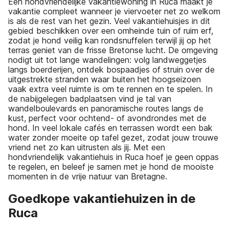
Een hondvriendelijke vakantiewoning in Ruca maakt je
vakantie compleet wanneer je viervoeter net zo welkom
is als de rest van het gezin. Veel vakantiehuisjes in dit
gebied beschikken over een omheinde tuin of ruim erf,
zodat je hond veilig kan rondsnuffelen terwijl jij op het
terras geniet van de frisse Bretonse lucht. De omgeving
nodigt uit tot lange wandelingen: volg landweggetjes
langs boerderijen, ontdek bospaadjes of struin over de
uitgestrekte stranden waar buiten het hoogseizoen
vaak extra veel ruimte is om te rennen en te spelen. In
de nabijgelegen badplaatsen vind je tal van
wandelboulevards en panoramische routes langs de
kust, perfect voor ochtend- of avondrondes met de
hond. In veel lokale cafés en terrassen wordt een bak
water zonder moeite op tafel gezet, zodat jouw trouwe
vriend net zo kan uitrusten als jij. Met een
hondvriendelijk vakantiehuis in Ruca hoef je geen oppas
te regelen, en beleef je samen met je hond de mooiste
momenten in de vrije natuur van Bretagne.
Goedkope vakantiehuizen in de
Ruca