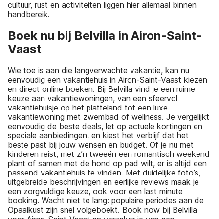
cultuur, rust en activiteiten liggen hier allemaal binnen
handbereik.
Boek nu bij Belvilla in Airon-Saint-
Vaast
Wie toe is aan die langverwachte vakantie, kan nu
eenvoudig een vakantiehuis in Airon-Saint-Vaast kiezen
en direct online boeken. Bij Belvilla vind je een ruime
keuze aan vakantiewoningen, van een sfeervol
vakantiehuisje op het platteland tot een luxe
vakantiewoning met zwembad of wellness. Je vergelijkt
eenvoudig de beste deals, let op actuele kortingen en
speciale aanbiedingen, en kiest het verblijf dat het
beste past bij jouw wensen en budget. Of je nu met
kinderen reist, met z’n tweeën een romantisch weekend
plant of samen met de hond op pad wilt, er is altijd een
passend vakantiehuis te vinden. Met duidelijke foto’s,
uitgebreide beschrijvingen en eerlijke reviews maak je
een zorgvuldige keuze, ook voor een last minute
booking. Wacht niet te lang: populaire periodes aan de
Opaalkust zijn snel volgeboekt. Book now bij Belvilla
voor Airon-Saint-Vaast en verzeker je van een