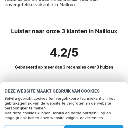
onvergetelijke vakantie in Nailloux.
Luister naar onze 3 klanten in Nailloux
4.2/5
Gebaseerd op meer dan 3 recensies over 3 huizen
Meest populaire bestemmingen voor
DEZE WEBSITE MAAKT GEBRUIK VAN COOKIES
vakantie
Belvilla gebruikt cookies (en vergelijkbare technieken) om het
gebruiksgemak van de website te vergroten en de website
persoonlijker te maken.
Top steden met top voorzieningen voor vakantie
Bel om te boeken
Met deze cookies kunnen Belvilla en derde partijen u op en
mogelijk ook buiten onze website volgen, advertenties
Kindvriendelijke vakantiehuizen montadet
Populaire voorzieningen voor vakantie in Nailloux
afstemmen op uw interesses en u informatie laten delen via
Kindvriendelijke vakantiehuizen connaux
social media.