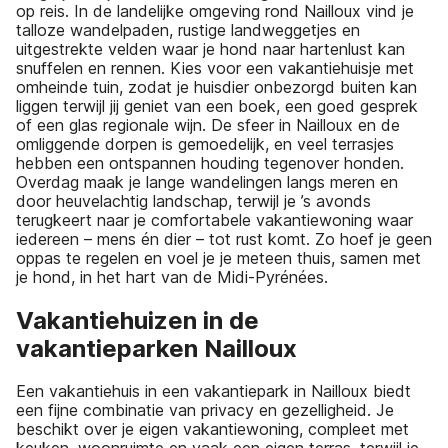
op reis. In de landelijke omgeving rond Nailloux vind je
talloze wandelpaden, rustige landweggetjes en
uitgestrekte velden waar je hond naar hartenlust kan
snuffelen en rennen. Kies voor een vakantiehuisje met
omheinde tuin, zodat je huisdier onbezorgd buiten kan
liggen terwijl jij geniet van een boek, een goed gesprek
of een glas regionale wijn. De sfeer in Nailloux en de
omliggende dorpen is gemoedelijk, en veel terrasjes
hebben een ontspannen houding tegenover honden.
Overdag maak je lange wandelingen langs meren en
door heuvelachtig landschap, terwijl je ’s avonds
terugkeert naar je comfortabele vakantiewoning waar
iedereen – mens én dier – tot rust komt. Zo hoef je geen
oppas te regelen en voel je je meteen thuis, samen met
je hond, in het hart van de Midi-Pyrénées.
Vakantiehuizen in de
vakantieparken Nailloux
Een vakantiehuis in een vakantiepark in Nailloux biedt
een fijne combinatie van privacy en gezelligheid. Je
beschikt over je eigen vakantiewoning, compleet met