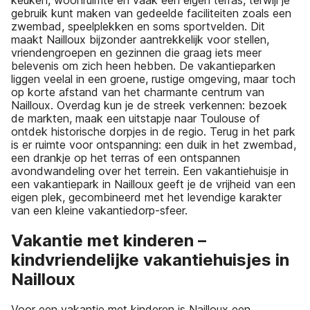
keuken, woonruimte en vaak een eigen terras, terwijl je
gebruik kunt maken van gedeelde faciliteiten zoals een
zwembad, speelplekken en soms sportvelden. Dit
maakt Nailloux bijzonder aantrekkelijk voor stellen,
vriendengroepen en gezinnen die graag iets meer
belevenis om zich heen hebben. De vakantieparken
liggen veelal in een groene, rustige omgeving, maar toch
op korte afstand van het charmante centrum van
Nailloux. Overdag kun je de streek verkennen: bezoek
de markten, maak een uitstapje naar Toulouse of
ontdek historische dorpjes in de regio. Terug in het park
is er ruimte voor ontspanning: een duik in het zwembad,
een drankje op het terras of een ontspannen
avondwandeling over het terrein. Een vakantiehuisje in
een vakantiepark in Nailloux geeft je de vrijheid van een
eigen plek, gecombineerd met het levendige karakter
van een kleine vakantiedorp-sfeer.
Vakantie met kinderen –
kindvriendelijke vakantiehuisjes in
Nailloux
Voor een vakantie met kinderen is Nailloux een