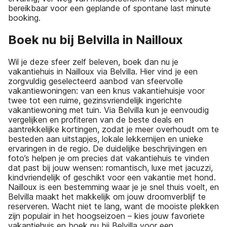
bereikbaar voor een geplande of spontane last minute
booking.
Boek nu bij Belvilla in Nailloux
Wil je deze sfeer zelf beleven, boek dan nu je
vakantiehuis in Nailloux via Belvilla. Hier vind je een
zorgvuldig geselecteerd aanbod van sfeervolle
vakantiewoningen: van een knus vakantiehuisje voor
twee tot een ruime, gezinsvriendelijk ingerichte
vakantiewoning met tuin. Via Belvilla kun je eenvoudig
vergelijken en profiteren van de beste deals en
aantrekkelijke kortingen, zodat je meer overhoudt om te
besteden aan uitstapjes, lokale lekkernijen en unieke
ervaringen in de regio. De duidelijke beschrijvingen en
foto’s helpen je om precies dat vakantiehuis te vinden
dat past bij jouw wensen: romantisch, luxe met jacuzzi,
kindvriendelijk of geschikt voor een vakantie met hond.
Nailloux is een bestemming waar je je snel thuis voelt, en
Belvilla maakt het makkelijk om jouw droomverblijf te
reserveren. Wacht niet te lang, want de mooiste plekken
zijn populair in het hoogseizoen – kies jouw favoriete
vakantiehuis en boek nu bij Belvilla voor een