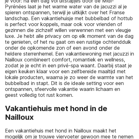
je voor: na een dag vol uitstapjes door de Midi-
Pyrénées laat je het warme water van de jacuzzi al je
spieren ontspannen, terwijl je uitkijkt over het Franse
landschap. Een vakantiehuisje met bubbelbad of hottub
is perfect voor koppels, maar ook voor vrienden of
gezinnen die zichzelf willen verwennen met een vleugje
luxe. Je hebt alle privacy om op elk moment van de dag
te genieten, of het nu gaat om een rustige ochtendduik
onder de opkomende zon of een avond onder de
heldere sterrenhemel. Een vakantiewoning met jacuzzi in
Nailloux combineert comfort, romantiek en wellness,
zodat je je echt in een privé-spa waant. Daarbij staat je
eigen keuken klaar voor een zelfbereide maaltijd met
lokale producten, waarna je zo weer de warmte van het
bubbelbad in stapt. Dit is de ideale setting voor een
ontspannen, sfeervolle vakantie waarin lichaam en
geest volledig tot rust komen.
Vakantiehuis met hond in de
Nailloux
Een vakantiehuis met hond in Nailloux maakt het
mogelijk om je trouwe viervoeter gewoon mee te nemen