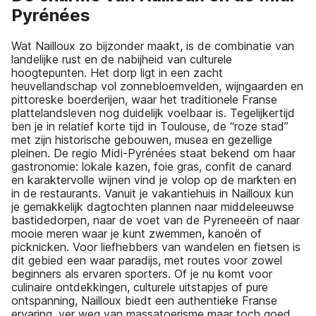
Pyrénées
Wat Nailloux zo bijzonder maakt, is de combinatie van
landelijke rust en de nabijheid van culturele
hoogtepunten. Het dorp ligt in een zacht
heuvellandschap vol zonnebloemvelden, wijngaarden en
pittoreske boerderijen, waar het traditionele Franse
plattelandsleven nog duidelijk voelbaar is. Tegelijkertijd
ben je in relatief korte tijd in Toulouse, de “roze stad”
met zijn historische gebouwen, musea en gezellige
pleinen. De regio Midi-Pyrénées staat bekend om haar
gastronomie: lokale kazen, foie gras, confit de canard
en karaktervolle wijnen vind je volop op de markten en
in de restaurants. Vanuit je vakantiehuis in Nailloux kun
je gemakkelijk dagtochten plannen naar middeleeuwse
bastidedorpen, naar de voet van de Pyreneeën of naar
mooie meren waar je kunt zwemmen, kanoën of
picknicken. Voor liefhebbers van wandelen en fietsen is
dit gebied een waar paradijs, met routes voor zowel
beginners als ervaren sporters. Of je nu komt voor
culinaire ontdekkingen, culturele uitstapjes of pure
ontspanning, Nailloux biedt een authentieke Franse
ervaring, ver weg van massatoerisme maar toch goed