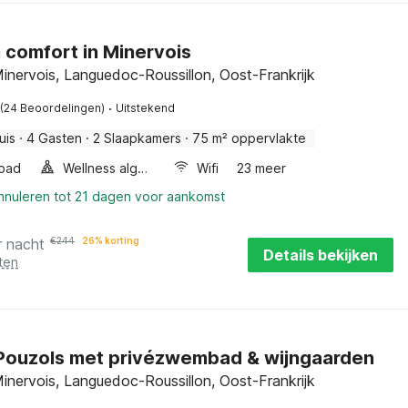
comfort in Minervois
inervois, Languedoc-Roussillon, Oost-Frankrijk
·
(24 Beoordelingen)
Uitstekend
uis
·
4 Gasten
·
2 Slaapkamers
·
75 m² oppervlakte
bad
Wellness algemeen
Wifi
23 meer
annuleren tot 21 dagen voor aankomst
r nacht
€
244
26% korting
Details bekijken
ten
n Pouzols met privézwembad & wijngaarden
inervois, Languedoc-Roussillon, Oost-Frankrijk