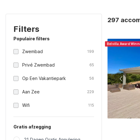
297 accom
Filters
Populaire filters
Belvilla Award Win
Zwembad
199
Privé Zwembad
65
Op Een Vakantiepark
56
Aan Zee
229
Wifi
115
Gratis afzegging
21 Dagen Gratis Annulering