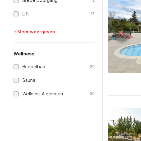
Brede Doorgang
2
Lift
17
+ Meer weergeven
Wellness
Bubbelbad
29
Sauna
1
Wellness Algemeen
30