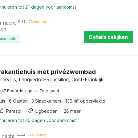
annuleren tot 21 dagen voor aankomst
r nacht
€
131
17% korting
ten
Details bekijken
available
vakantiehuis met privézwembad
nervois, Languedoc-Roussillon, Oost-Frankrijk
·
(47 Beoordelingen)
Zeer goed
uis
·
6 Gasten
·
3 Slaapkamers
·
130 m² oppervlakte
Parasol
Ligbedden
28 meer
annuleren tot 30 dagen voor aankomst
r nacht
€
260
24% korting