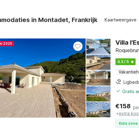
modaties in Montadet, Frankrijk
Kaartweergave
Villa l
ner 2025
Roquebrun
4.3 / 5
Vakantieh
Ligbed
Gratis 
€
158
pe
+
extra kos
Kids zone 