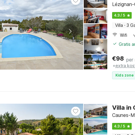
Lézignan-
4.3 / 5
Villa
·
3 G
Wifi
Gratis 
€
98
per
+
extra kos
Kids zone 
Villa i
Caunes-Mi
4.3 / 5