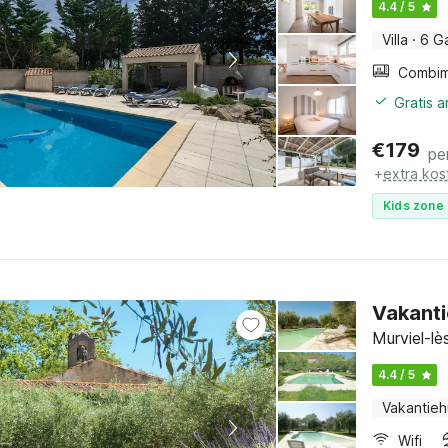
4.4 / 5
Villa
·
6 G
Gratis 
€
179
pe
+
extra kos
Kids zone 
Vakanti
Murviel-lè
4.4 / 5
Vakantieh
Wifi