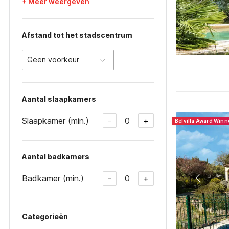
+ Meer weergeven
Afstand tot het stadscentrum
Geen voorkeur
Aantal slaapkamers
Slaapkamer (min.)
0
-
+
Belvilla Award Win
Aantal badkamers
Badkamer (min.)
0
-
+
Categorieën