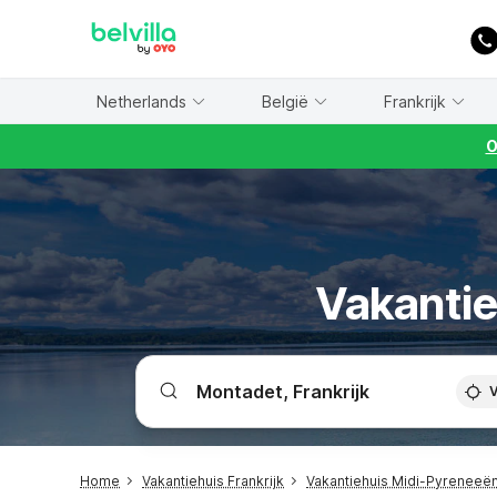
WIZARD MEMBER
Netherlands
België
Frankrijk
O
Vakantie
V
Home
Vakantiehuis Frankrijk
Vakantiehuis Midi-Pyreneeë