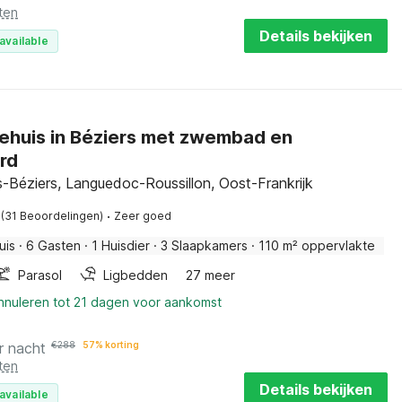
ten
Details bekijken
available
ehuis in Béziers met zwembad en
rd
s-Béziers, Languedoc-Roussillon, Oost-Frankrijk
·
(31 Beoordelingen)
Zeer goed
uis
·
6 Gasten
·
1 Huisdier
·
3 Slaapkamers
·
110 m² oppervlakte
Parasol
Ligbedden
27 meer
annuleren tot 21 dagen voor aankomst
r nacht
€
288
57% korting
ten
Details bekijken
available