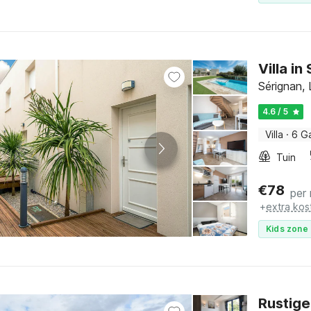
Villa in
Sérignan, 
4.6 / 5
Villa
·
6 G
Tuin
€
78
per
+
extra kos
Kids zone 
Rustige