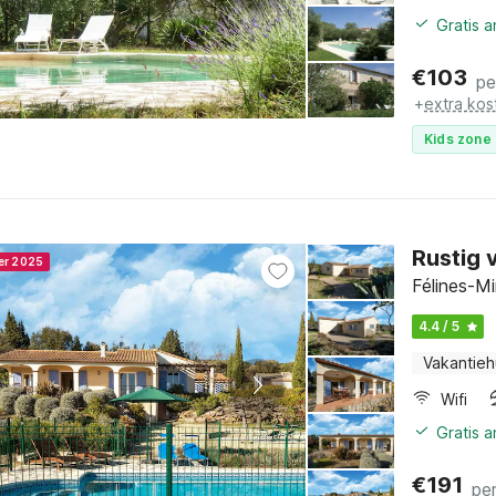
Gratis 
€
103
pe
+
extra kos
Kids zone 
Rustig 
ner 2025
Félines-Mi
4.4 / 5
Vakantieh
Wifi
Gratis 
€
191
pe