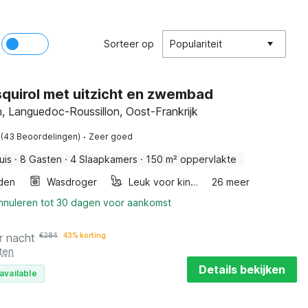
Sorteer op
Populariteit
'Esquirol met uitzicht en zwembad
, Languedoc-Roussillon, Oost-Frankrijk
·
(43 Beoordelingen)
Zeer goed
uis
·
8 Gasten
·
4 Slaapkamers
·
150 m² oppervlakte
den
Wasdroger
Leuk voor kinderen
26 meer
annuleren tot 30 dagen voor aankomst
r nacht
€
284
43% korting
ten
Details bekijken
available