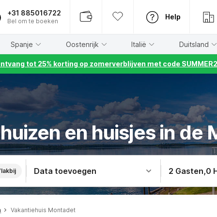
+31 885016722
Help
Bel om te boeken
Spanje
Oostenrijk
Italië
Duitsland
ntvang tot 25% korting op zomerverblijven met code SUMMER
huizen en huisjes in de
Data toevoegen
2 Gasten
,
0 
lakbij
n
Vakantiehuis Montadet