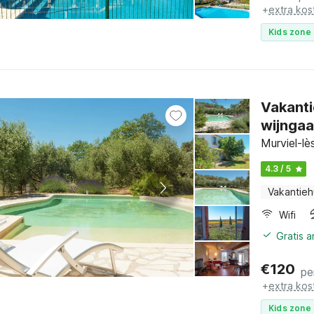
+
extra kos
Kids zone 
Vakanti
wijngaa
Murviel-lè
4.3 / 5
Vakantieh
Wifi
Gratis 
€
120
pe
+
extra kos
Kids zone 