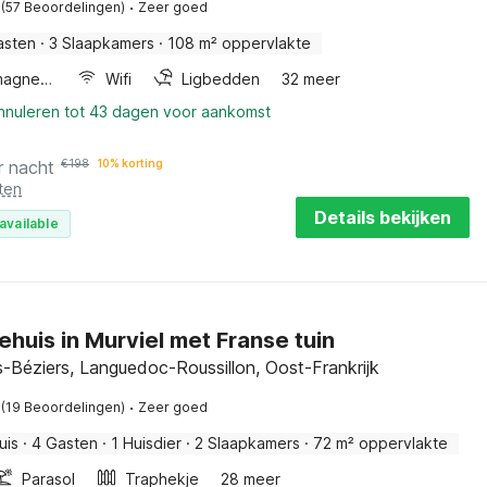
·
(57 Beoordelingen)
Zeer goed
asten
·
3 Slaapkamers
·
108 m² oppervlakte
Combimagnetron
Wifi
Ligbedden
32 meer
annuleren tot 43 dagen voor aankomst
r nacht
€
198
10% korting
ten
Details bekijken
available
ehuis in Murviel met Franse tuin
s-Béziers, Languedoc-Roussillon, Oost-Frankrijk
·
(19 Beoordelingen)
Zeer goed
uis
·
4 Gasten
·
1 Huisdier
·
2 Slaapkamers
·
72 m² oppervlakte
Parasol
Traphekje
28 meer