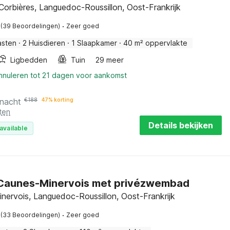
Corbières, Languedoc-Roussillon, Oost-Frankrijk
·
(39 Beoordelingen)
Zeer goed
asten
·
2 Huisdieren
·
1 Slaapkamer
·
40 m² oppervlakte
Ligbedden
Tuin
29 meer
annuleren tot 21 dagen voor aankomst
 nacht
€
188
47% korting
ten
Details bekijken
available
n Caunes-Minervois met privézwembad
nervois, Languedoc-Roussillon, Oost-Frankrijk
·
(33 Beoordelingen)
Zeer goed