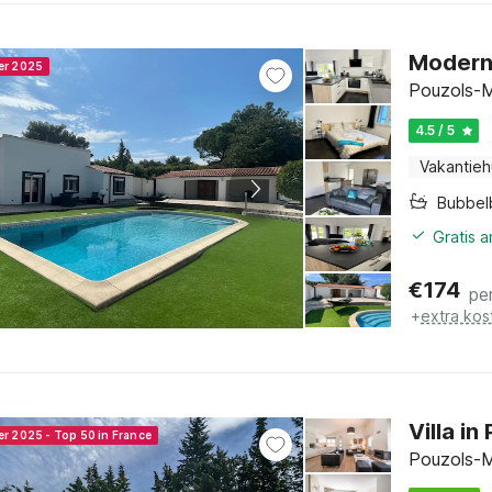
Modern 
ner 2025
Pouzols-M
4.5 / 5
Vakantieh
Bubbel
Gratis 
€
174
pe
+
extra kos
Villa i
er 2025 - Top 50 in France
Pouzols-M