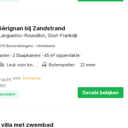
 Sérignan bij Zandstrand
Languedoc-Roussillon, Oost-Frankrijk
·
(10 Beoordelingen)
Uitstekend
asten
·
2 Slaapkamers
·
45 m² oppervlakte
Leuk voor kinderen
Buitenspellen
22 meer
 nacht
€
179
58% korting
ten
Details bekijken
available
 villa met zwembad