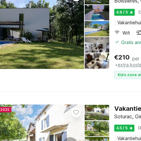
Boissières,
4.6 / 5
(
Vakantiehu
Wifi
Gratis a
€
210
per
+
extra kost
Kids zone a
Vakanti
r 2025
Soturac, Gi
4.5 / 5
(
Vakantiehu