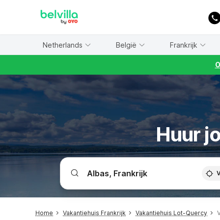
WIZARD MEMBER
Netherlands
België
Frankrijk
O
Huur jo
V
Home
Vakantiehuis Frankrijk
Vakantiehuis Lot-Quercy