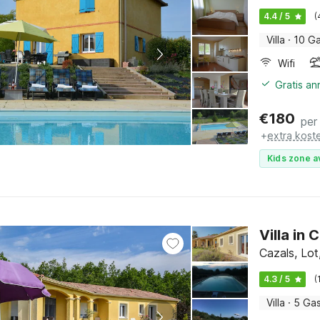
4.4 / 5
(
Villa
·
10 G
Wifi
Gratis an
€
180
per
+
extra kost
Kids zone a
Villa in
Cazals, Lot
4.3 / 5
(
Villa
·
5 Ga