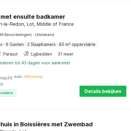
 met ensuite badkamer
n-le-Redon, Lot, Middle of France
·
36 Beoordelingen)
Uitstekend
is
·
6 Gasten
·
2 Slaapkamers
·
85 m² oppervlakte
Parasol
Ligbedden
31 meer
nnuleren tot 43 dagen voor aankomst
 nacht
€
292
64% korting
en
Details bekijken
vailable
huis in Boissières met Zwembad