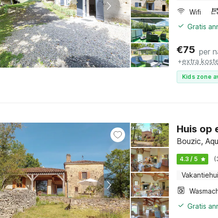
Wifi
Gratis a
€
75
per n
+
extra kost
Kids zone a
Huis op 
Bouzic, Aqu
4.3 / 5
(
Vakantiehu
Wasmach
Gratis an