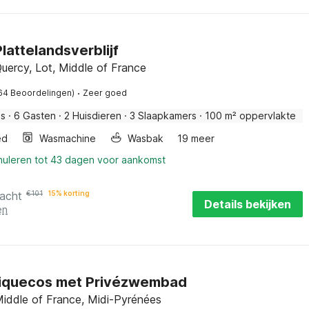
lattelandsverblijf
uercy, Lot, Middle of France
·
64 Beoordelingen)
Zeer goed
is
·
6 Gasten
·
2 Huisdieren
·
3 Slaapkamers
·
100 m² oppervlakte
ed
Wasmachine
Wasbak
19 meer
nnuleren tot 43 dagen voor aankomst
nacht
€
101
15% korting
Details bekijken
en
 Piquecos met Privézwembad
Middle of France, Midi-Pyrénées