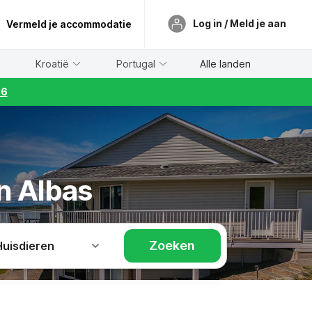
Log in / Meld je aan
Vermeld je accommodatie
Kroatië
Portugal
Alle landen
26
in Albas
Zoeken
Huisdieren