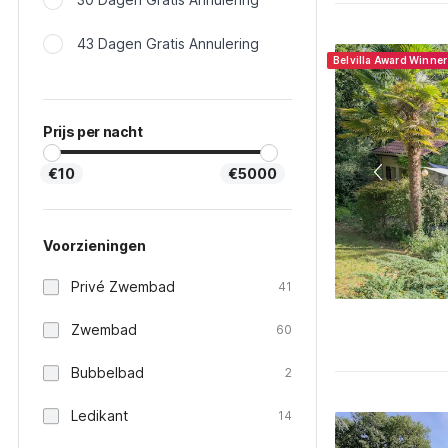
43 Dagen Gratis Annulering
Belvilla Award Winne
Prijs per nacht
€10
€5000
Voorzieningen
Privé Zwembad
41
Zwembad
60
Bubbelbad
2
Ledikant
14