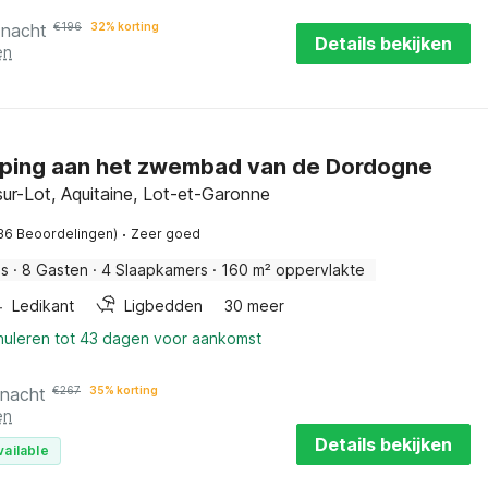
 nacht
€
196
32% korting
Details bekijken
en
ping aan het zwembad van de Dordogne
sur-Lot, Aquitaine, Lot-et-Garonne
·
36 Beoordelingen)
Zeer goed
is
·
8 Gasten
·
4 Slaapkamers
·
160 m² oppervlakte
Ledikant
Ligbedden
30 meer
nnuleren tot 43 dagen voor aankomst
 nacht
€
267
35% korting
en
Details bekijken
vailable