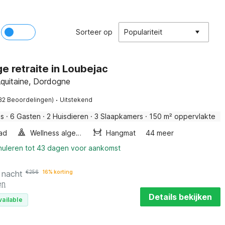
Sorteer op
Populariteit
e retraite in Loubejac
Aquitaine, Dordogne
·
32 Beoordelingen)
Uitstekend
is
·
6 Gasten
·
2 Huisdieren
·
3 Slaapkamers
·
150 m² oppervlakte
ad
Wellness algemeen
Hangmat
44 meer
nnuleren tot 43 dagen voor aankomst
 nacht
€
256
16% korting
en
Details bekijken
vailable