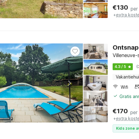
€
130
per
+
extra kost
Ontsnap
Villeneuve-
4.3 / 5
(
Vakantiehu
Wifi
Gratis a
€
170
per
+
extra kost
Kids zone a