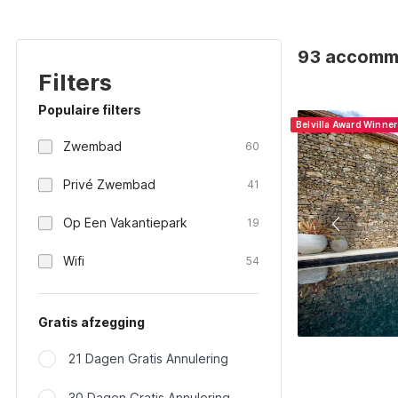
93 accommod
Filters
Populaire filters
Belvilla Award Winne
Zwembad
60
Privé Zwembad
41
Op Een Vakantiepark
19
Wifi
54
Gratis afzegging
21 Dagen Gratis Annulering
30 Dagen Gratis Annulering