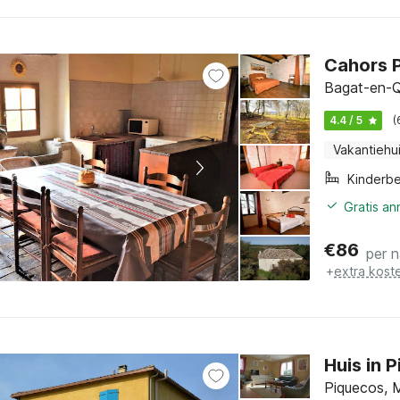
Cahors P
Bagat-en-Q
4.4 / 5
(
Vakantiehu
Kinderb
Gratis a
€
86
per 
+
extra kost
Huis in
Piquecos, 