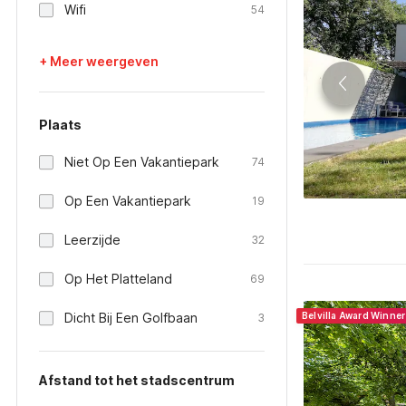
Wifi
54
+ Meer weergeven
Plaats
Niet Op Een Vakantiepark
74
Op Een Vakantiepark
19
Leerzijde
32
Op Het Platteland
69
Dicht Bij Een Golfbaan
Belvilla Award Winne
3
Afstand tot het stadscentrum