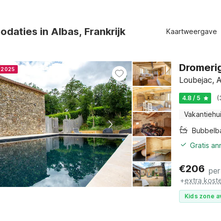
aties in Albas, Frankrijk
Kaartweergave
Dromerig
r 2025
Loubejac, 
4.8 / 5
(
Vakantiehu
Bubbelb
Gratis a
€
206
per
+
extra kost
Kids zone a