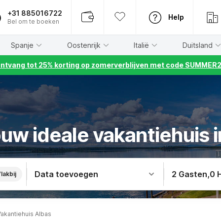
+31 885016722
Help
Bel om te boeken
Spanje
Oostenrijk
Italië
Duitsland
ntvang tot 25% korting op zomerverblijven met code SUMMER
uw ideale vakantiehuis 
Data toevoegen
2 Gasten
,
0 
lakbij
Vakantiehuis Albas