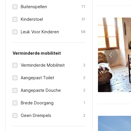
Buitenspellen
71
Kinderstoel
31
Leuk Voor Kinderen
58
Verminderde mobiliteit
Verminderde Mobiliteit
2
Aangepast Toilet
2
Aangepaste Douche
2
Brede Doorgang
1
Geen Drempels
2