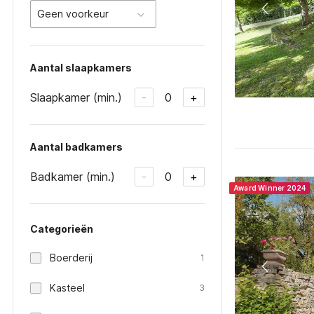
Geen voorkeur
Aantal slaapkamers
Slaapkamer (min.)
0
-
+
Aantal badkamers
Badkamer (min.)
0
-
+
Award Winner 2024
Categorieën
Boerderij
1
Kasteel
3