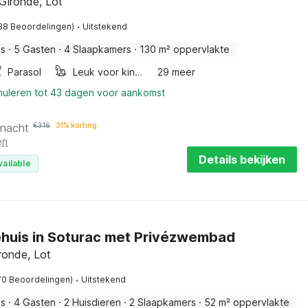
 Gironde, Lot
·
38 Beoordelingen)
Uitstekend
is
·
5 Gasten
·
4 Slaapkamers
·
130 m² oppervlakte
Parasol
Leuk voor kinderen
29 meer
nnuleren tot 43 dagen voor aankomst
 nacht
€
316
31% korting
en
Details bekijken
vailable
ehuis in Soturac met Privézwembad
ronde, Lot
·
70 Beoordelingen)
Uitstekend
is
·
4 Gasten
·
2 Huisdieren
·
2 Slaapkamers
·
52 m² oppervlakte