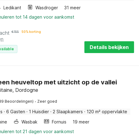
Ledikant
Wasdroger
31 meer
nnuleren tot 14 dagen voor aankomst
acht
€
155
50% korting
en
Details bekijken
vailable
een heuveltop met uitzicht op de vallei
itaine, Dordogne
·
39 Beoordelingen)
Zeer goed
is
·
6 Gasten
·
1 Huisdier
·
2 Slaapkamers
·
120 m² oppervlakte
ine
Wasbak
Fornuis
19 meer
nuleren tot 21 dagen voor aankomst