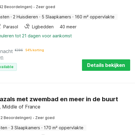
·
42 Beoordelingen)
Zeer goed
asten
·
2 Huisdieren
·
5 Slaapkamers
·
160 m² oppervlakte
Parasol
Ligbedden
40 meer
nuleren tot 21 dagen voor aankomst
 nacht
€
396
54% korting
en
Details bekijken
vailable
 Cazals met zwembad en meer in de buurt
, Middle of France
·
12 Beoordelingen)
Zeer goed
sten
·
3 Slaapkamers
·
170 m² oppervlakte