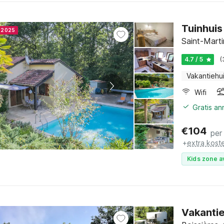
Tuinhuis
r 2025
Saint-Marti
4.7 / 5
(
Vakantiehu
Wifi
Gratis a
€
104
per
+
extra kost
Kids zone a
Vakantie