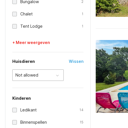
Bungalow
2
Chalet
1
Tent Lodge
1
+ Meer weergeven
Huisdieren
Wissen
Not allowed
Kinderen
Ledikant
14
Binnenspellen
15