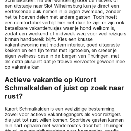
Schmalkalden. Na een wandeling door de heuvels of
een uitstapje naar Slot Wilhelmsburg kun je direct een
verfrissende duik nemen in je eigen zwembad, zonder
het te hoeven delen met andere gasten. Toch hoeft
een comfortabel verblijf hier niet duur te zijn: er zijn ook
betaalbare vakantiehuisjes waar je hond welkom is,
zodat een weekend of midweek weg voor veel reizigers
binnen handbereik blijft. Kies een knusse
vakantiewoning met modern interieur, goed uitgeruste
keuken en een fijn terras met ligstoelen, en creëer je
eigen wellness-oase in de bergen van Thüringen, met
als extra pluspunt dat je trouwe viervoeter gewoon mee
op vakantie kan.
Actieve vakantie op Kurort
Schmalkalden of juist op zoek naar
rust?
Kurort Schmalkalden is een veelzijdige bestemming,
zowel voor actieve vakantiegangers als voor reizigers
die juist tot rust willen komen. Sportieve gasten kunnen
hun hart ophalen met wandelroutes door het Thüringer
Woud, mountainbiketochten over bospaadjes, nordic