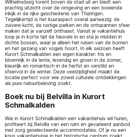
Wilhelmsburg torent boven de stad uit en biedt een
prachtig uitzicht over de omgeving en een boeiende
inkijk in de rijke geschiedenis van Thüringen.
Tegelijkertijd is het kuuraspect overal aanwezig: de
zuivere lucht, de rustige parken en de ontspannen sfeer
maken dat je vanzelf onthaast. Vanuit je vakantiehuis
loop je in korte tijd de heuvels in en sta je midden in
dichte bossen, waar je alleen het ruisen van de bomen
en het gezang van vogels hoort. In elk seizoen heeft
Kurort Schmalkalden een eigen karakter: fris en
bloemrijk in de lente, levendig en groen in de zomer,
kleurrijk en romantisch in de herfst en verstild en
sfeervol in de winter. Deze veelzijdigheid maakt de
locatie perfect voor wie zowel culturele ontdekkingen
als pure natuurbeleving zoekt.
Boek nu bij Belvilla in Kurort
Schmalkalden
Wie in Kurort Schmalkalden een vakantiehuis wil huren,
profiteert bij Belvilla van een ruim en gevarieerd aanbod
met zorg geselecteerde accommodaties. Of je nu een
knus vakantiehuisje in het historische centrum zoekt,