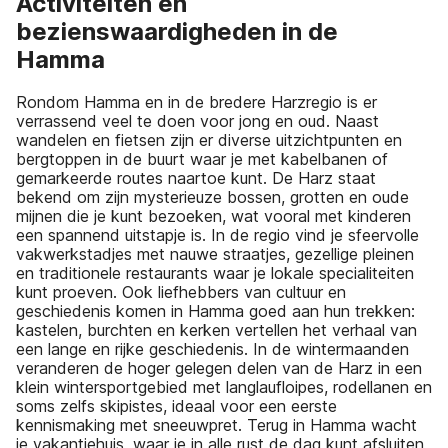
Activiteiten en
bezienswaardigheden in de
Hamma
Rondom Hamma en in de bredere Harzregio is er
verrassend veel te doen voor jong en oud. Naast
wandelen en fietsen zijn er diverse uitzichtpunten en
bergtoppen in de buurt waar je met kabelbanen of
gemarkeerde routes naartoe kunt. De Harz staat
bekend om zijn mysterieuze bossen, grotten en oude
mijnen die je kunt bezoeken, wat vooral met kinderen
een spannend uitstapje is. In de regio vind je sfeervolle
vakwerkstadjes met nauwe straatjes, gezellige pleinen
en traditionele restaurants waar je lokale specialiteiten
kunt proeven. Ook liefhebbers van cultuur en
geschiedenis komen in Hamma goed aan hun trekken:
kastelen, burchten en kerken vertellen het verhaal van
een lange en rijke geschiedenis. In de wintermaanden
veranderen de hoger gelegen delen van de Harz in een
klein wintersportgebied met langlaufloipes, rodellanen en
soms zelfs skipistes, ideaal voor een eerste
kennismaking met sneeuwpret. Terug in Hamma wacht
je vakantiehuis, waar je in alle rust de dag kunt afsluiten,