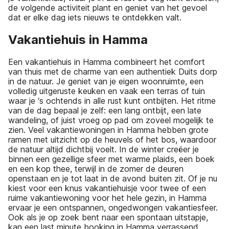
de volgende activiteit plant en geniet van het gevoel
dat er elke dag iets nieuws te ontdekken valt.
Vakantiehuis in Hamma
Een vakantiehuis in Hamma combineert het comfort
van thuis met de charme van een authentiek Duits dorp
in de natuur. Je geniet van je eigen woonruimte, een
volledig uitgeruste keuken en vaak een terras of tuin
waar je ‘s ochtends in alle rust kunt ontbijten. Het ritme
van de dag bepaal je zelf: een lang ontbijt, een late
wandeling, of juist vroeg op pad om zoveel mogelijk te
zien. Veel vakantiewoningen in Hamma hebben grote
ramen met uitzicht op de heuvels of het bos, waardoor
de natuur altijd dichtbij voelt. In de winter creëer je
binnen een gezellige sfeer met warme plaids, een boek
en een kop thee, terwijl in de zomer de deuren
openstaan en je tot laat in de avond buiten zit. Of je nu
kiest voor een knus vakantiehuisje voor twee of een
ruime vakantiewoning voor het hele gezin, in Hamma
ervaar je een ontspannen, ongedwongen vakantiesfeer.
Ook als je op zoek bent naar een spontaan uitstapje,
kan een last minute booking in Hamma verrassend