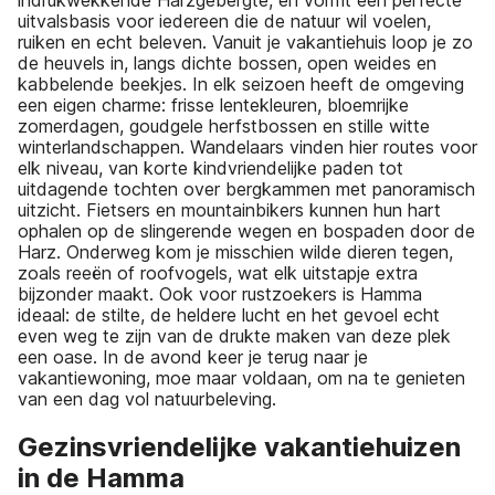
uitvalsbasis voor iedereen die de natuur wil voelen,
ruiken en echt beleven. Vanuit je vakantiehuis loop je zo
de heuvels in, langs dichte bossen, open weides en
kabbelende beekjes. In elk seizoen heeft de omgeving
een eigen charme: frisse lentekleuren, bloemrijke
zomerdagen, goudgele herfstbossen en stille witte
winterlandschappen. Wandelaars vinden hier routes voor
elk niveau, van korte kindvriendelijke paden tot
uitdagende tochten over bergkammen met panoramisch
uitzicht. Fietsers en mountainbikers kunnen hun hart
ophalen op de slingerende wegen en bospaden door de
Harz. Onderweg kom je misschien wilde dieren tegen,
zoals reeën of roofvogels, wat elk uitstapje extra
bijzonder maakt. Ook voor rustzoekers is Hamma
ideaal: de stilte, de heldere lucht en het gevoel echt
even weg te zijn van de drukte maken van deze plek
een oase. In de avond keer je terug naar je
vakantiewoning, moe maar voldaan, om na te genieten
van een dag vol natuurbeleving.
Gezinsvriendelijke vakantiehuizen
in de Hamma