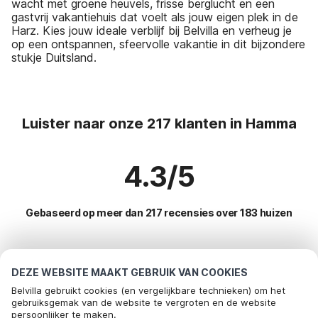
wacht met groene heuvels, frisse berglucht en een
gastvrij vakantiehuis dat voelt als jouw eigen plek in de
Harz. Kies jouw ideale verblijf bij Belvilla en verheug je
op een ontspannen, sfeervolle vakantie in dit bijzondere
stukje Duitsland.
Luister naar onze 217 klanten in Hamma
4.3/5
Gebaseerd op meer dan 217 recensies over 183 huizen
Meest populaire bestemmingen voor
DEZE WEBSITE MAAKT GEBRUIK VAN COOKIES
vakantie
Belvilla gebruikt cookies (en vergelijkbare technieken) om het
gebruiksgemak van de website te vergroten en de website
persoonlijker te maken.
Top steden met top voorzieningen voor vakantie